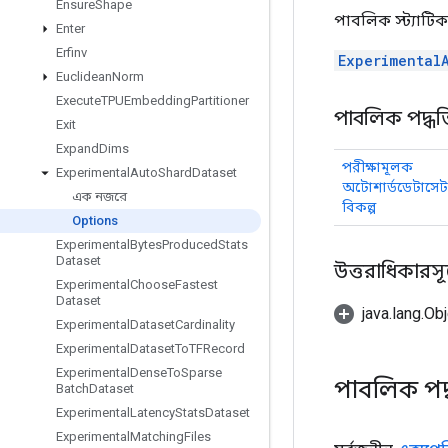
Ensure
Shape
পাবলিক স্ট্যাটিক
Enter
Erfinv
Experimental
Euclidean
Norm
Execute
TPUEmbedding
Partitioner
পাবলিক পদ্ধত
Exit
Expand
Dims
পরীক্ষামূলক
Experimental
Auto
Shard
Dataset
অটোশার্ডডেটাসেট
এক নজরে
বিকল্প
Options
Experimental
Bytes
Produced
Stats
Dataset
উত্তরাধিকারসূত্রে
Experimental
Choose
Fastest
Dataset
java.lang.Obj
Experimental
Dataset
Cardinality
Experimental
Dataset
To
TFRecord
Experimental
Dense
To
Sparse
পাবলিক পদ
Batch
Dataset
Experimental
Latency
Stats
Dataset
Experimental
Matching
Files