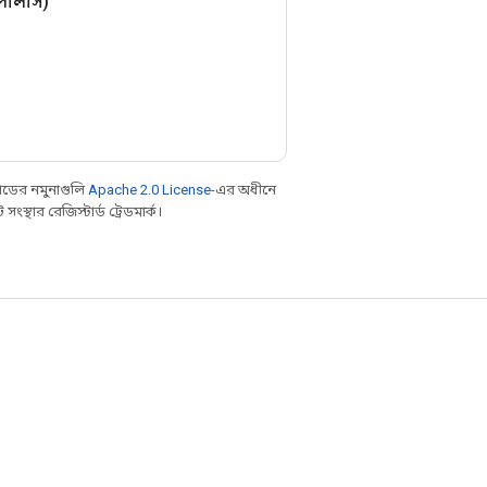
পলিসি)
ডের নমুনাগুলি
Apache 2.0 License
-এর অধীনে
্থার রেজিস্টার্ড ট্রেডমার্ক।