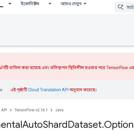
ইকোসিস্টেম
আরও দেখুন
PIটি বাতিল করা হয়েছে এবং
প্রতিস্থাপন
স্থিতিশীল হওয়ার পরে TensorFlow এর
এই পৃষ্ঠাটি
Cloud Translation API
অনুবাদ করেছে।
, API
TensorFlow v2.16.1
Java
ental
Auto
Shard
Dataset
.
Option