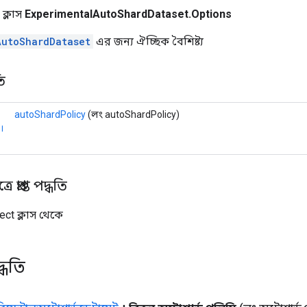
 ক্লাস
ExperimentalAutoShardDataset.Options
AutoShardDataset
এর জন্য ঐচ্ছিক বৈশিষ্ট্য
ি
autoShardPolicy
(লং autoShardPolicy)
।
 প্রাপ্ত পদ্ধতি
ect ক্লাস থেকে
্ধতি