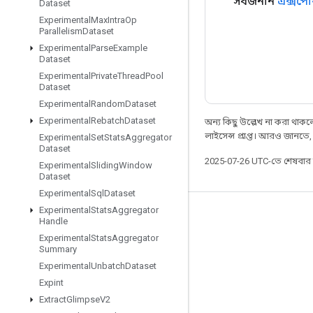
সর্বজনীন
এক্সপে
Dataset
Experimental
Max
Intra
Op
Parallelism
Dataset
Experimental
Parse
Example
Dataset
Experimental
Private
Thread
Pool
Dataset
Experimental
Random
Dataset
Experimental
Rebatch
Dataset
অন্য কিছু উল্লেখ না করা থাকলে,
লাইসেন্স প্রাপ্ত। আরও জানতে
Experimental
Set
Stats
Aggregator
Dataset
2025-07-26 UTC-তে শেষবা
Experimental
Sliding
Window
Dataset
Experimental
Sql
Dataset
Experimental
Stats
Aggregator
সবসময় যুক্ত থাকুন
Handle
Experimental
Stats
Aggregator
ব্লগ
Summary
ফোরাম
Experimental
Unbatch
Dataset
Expint
GitHub
Extract
Glimpse
V2
Twitter