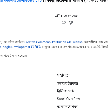
রিমেন্টালঅটোশার্ডডেটাসেট
। বিকল্প অটোশার্ড পলিসি
(লং অটোশার্ড 
এটি কাজে লেগেছে?
 এই পৃষ্ঠার কন্টেন্ট
Creative Commons Attribution 4.0 License
-এর অধীনে এবং কো
,
Google Developers সাইট নীতি
দেখুন। Java হল Oracle এবং/অথবা তার অ্যাফিলিয়েট সংস
র আপডেট করা হয়েছে।
সহায়তা
সমস্যার ট্র্যাকার
রিলিজ নোট
Stack Overflow
ব্র্যান্ড নির্দেশিকা