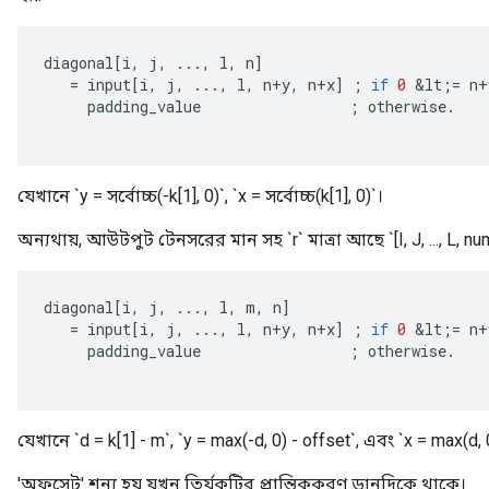
diagonal
[
i
,
j
,
...,
l
,
n
]
=
input
[
i
,
j
,
...,
l
,
n
+
y
,
n
+
x
]
;
if
0
&
lt
;
=
n
+
padding_value
;
otherwise
.
যেখানে `y = সর্বোচ্চ(-k[1], 0)`, `x = সর্বোচ্চ(k[1], 0)`।
অন্যথায়, আউটপুট টেনসরের মান সহ `r` মাত্রা আছে `[I, J, ..., L, 
diagonal
[
i
,
j
,
...,
l
,
m
,
n
]
=
input
[
i
,
j
,
...,
l
,
n
+
y
,
n
+
x
]
;
if
0
&
lt
;
=
n
+
padding_value
;
otherwise
.
যেখানে `d = k[1] - m`, `y = max(-d, 0) - offset`, এবং `x = max(d, 
'অফসেট' শূন্য হয় যখন তির্যকটির প্রান্তিককরণ ডানদিকে থাকে।