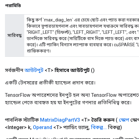
পরামিতি
কিছু কর্ণ `max_diag_len` এর চেয়ে ছোট এবং প্যাড করা দরকার। `সা
কিভাবে সুপারডায়গনাল এবং সাবডায়গনাল যথাক্রমে সারিবদ্ধ করা 
"RIGHT_LEFT" (ডিফল্ট), "LEFT_RIGHT", "LEFT_LEFT", এবং 
সারিবদ্ধ
ডানদিকে সারিবদ্ধ করে (সারিটিকে বাম দিকে প্যাড করে) এবং বা
করে)। এটি প্যাকিং বিন্যাস ল্যাপ্যাক ব্যবহার করে। cuSPARSE
প্রান্তিককরণ।
সর্বজনীন
আউটপুট
<T>
হিসাবে আউটপুট
()
একটি টেনসরের প্রতীকী হ্যান্ডেল প্রদান করে।
TensorFlow অপারেশনের ইনপুট হল অন্য TensorFlow অপারেশনে
হ্যান্ডেল পেতে ব্যবহৃত হয় যা ইনপুটের গণনার প্রতিনিধিত্ব করে।
পাবলিক স্ট্যাটিক
Matrix
Diag
Part
V3
<T>
তৈরি করুন
(
স্কোপ
স্কো
<Integer> k
,
Operand
<T> প্যাডিং ভ্যালু
,
বিকল্প
.
.
.
বিকল্প)