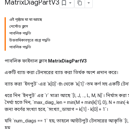
Matrix
Diag
Part
V3
এই পৃষ্ঠায় যা যা আছে
নেস্টেড ক্লাস
পাবলিক পদ্ধতি
উত্তরাধিকারসূত্রে প্রাপ্ত পদ্ধতি
পাবলিক পদ্ধতি
পাবলিক ফাইনাল ক্লাস
MatrixDiagPartV3
একটি ব্যাচ করা টেনসরের ব্যাচ করা তির্যক অংশ প্রদান করে।
ব্যাচ করা `ইনপুট`-এর `k[0]`-th থেকে `k[1]`-তম কর্ণ সহ একটি টে
ধরে নিন `ইনপুট` এর `r` মাত্রা আছে `[I, J, ..., L, M, N]`। নির্যাস করা
দৈর্ঘ্য হতে দিন, `max_diag_len = min(M + min(k[1], 0), N + min(-
জন্য কর্ণের সংখ্যা হবে, `সংখ্যা_ডায়াগ = k[1] - k[0] + 1`।
যদি `num_diags == 1` হয়, তাহলে আউটপুট টেনসরের আকৃতি `[I, J, 
হয়: