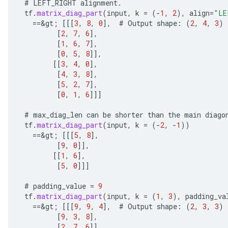
#
LEFT_RIGHT
alignment
.
u
tf
.
matrix_diag_part
(
input
,
k
=
(
-
1
,
2
),
align
=
"LE
uAndRequantize
==
&
gt
;
[[[
3
,
8
,
0
]
,
#
Output
shape
:
(
2
,
4
,
3
)
[
2
,
7
,
6
]
,
[
1
,
6
,
7
]
,
[
0
,
5
,
8
]]
,
AndRelu
[[
3
,
4
,
0
]
,
AndReluAndRequantize
[
4
,
3
,
8
]
,
[
5
,
2
,
7
]
,
ize
[
0
,
1
,
6
]]]
#
max_diag_len
can
be
shorter
than
the
main
diago
Requantize
tf
.
matrix_diag_part
(
input
,
k
=
(
-
2
,
-
1
))
ize
==
&
gt
;
[[[
5
,
8
]
,
[
9
,
0
]]
,
[[
1
,
6
]
,
[
5
,
0
]]]
#
padding_value
=
9
tf
.
matrix_diag_part
(
input
,
k
=
(
1
,
3
),
padding_va
==
&
gt
;
[[[
9
,
9
,
4
]
,
#
Output
shape
:
(
2
,
3
,
3
)
[
9
,
3
,
8
]
,
[
2
,
7
,
6
]]
,