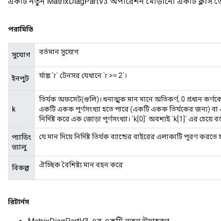
একটি নতুন MatrixDiagPartV3 অপারেশন মোড়ানো একটি ক্লাস তৈ
পরামিতি
বর্তমান সুযোগ
সুযোগ
র্যাঙ্ক `r` টেনসর যেখানে `r >= 2`।
ইনপুট
m
তির্যক অফসেট(গুলি)। ধনাত্মক মান মানে অতিকর্ণ, 0 প্রধান কর্ণক
k
একটি একক পূর্ণসংখ্যা হতে পারে (একটি একক তির্যকের জন্য) বা একটি ম
নির্দিষ্ট করে এক জোড়া পূর্ণসংখ্যা। `k[0]` অবশ্যই `k[1]` এর চেয়ে ব
rs
যে মান দিয়ে নির্দিষ্ট তির্যক ব্যান্ডের বাইরের এলাকাটি পূরণ করতে
প্যাডিং
eters
ভ্যালু
ntumParameters
ঐচ্ছিক বৈশিষ্ট্য মান বহন করে
ters
বিকল্প
ropParameters
s
atorParameters
রিটার্নস
ghtParameters