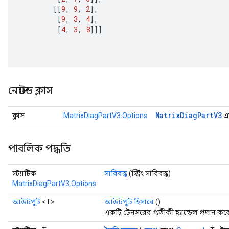
[[
9
,
9
,
2
]
,
[
9
,
3
,
4
]
,
[
4
,
3
,
8
]]]
নেস্টেড ক্লাস
Matrix
Diag
Part
V3
ক্লাস
MatrixDiagPartV3.Options
এর
পাবলিক পদ্ধতি
স্ট্যাটিক
সারিবদ্ধ
(স্ট্রিং সারিবদ্ধ)
MatrixDiagPartV3.Options
আউটপুট
<T>
আউটপুট হিসাবে
()
একটি টেনসরের প্রতীকী হ্যান্ডেল প্রদান কর