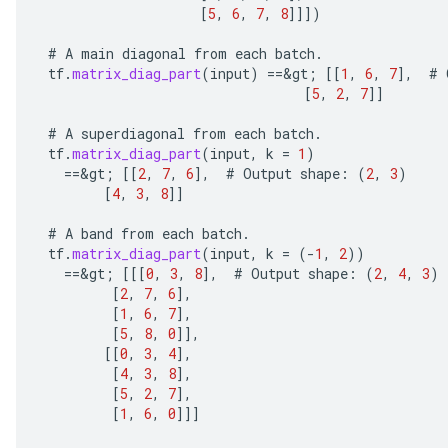
[
5
,
6
,
7
,
8
]]]
)
#
A
main
diagonal
from
each
batch
.
tf
.
matrix_diag_part
(
input
)
==
&
gt
;
[[
1
,
6
,
7
]
,
#
[
5
,
2
,
7
]]
#
A
superdiagonal
from
each
batch
.
tf
.
matrix_diag_part
(
input
,
k
=
1
)
==
&
gt
;
[[
2
,
7
,
6
]
,
#
Output
shape
:
(
2
,
3
)
[
4
,
3
,
8
]]
#
A
band
from
each
batch
.
tf
.
matrix_diag_part
(
input
,
k
=
(
-
1
,
2
))
ize
==
&
gt
;
[[[
0
,
3
,
8
]
,
#
Output
shape
:
(
2
,
4
,
3
)
[
2
,
7
,
6
]
,
[
1
,
6
,
7
]
,
[
5
,
8
,
0
]]
,
[[
0
,
3
,
4
]
,
[
4
,
3
,
8
]
,
Requantize
[
5
,
2
,
7
]
,
ize
[
1
,
6
,
0
]]]
AndReluAndRequantize