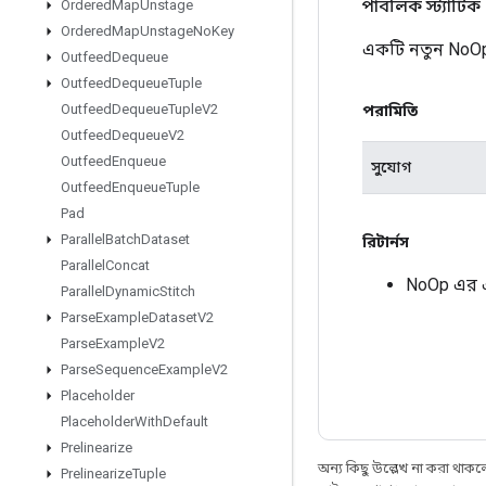
পাবলিক স্ট্যাটিক
Ordered
Map
Unstage
Ordered
Map
Unstage
No
Key
একটি নতুন NoOp
Outfeed
Dequeue
Outfeed
Dequeue
Tuple
Outfeed
Dequeue
Tuple
V2
পরামিতি
Outfeed
Dequeue
V2
Outfeed
Enqueue
সুযোগ
Outfeed
Enqueue
Tuple
Pad
Parallel
Batch
Dataset
রিটার্নস
Parallel
Concat
NoOp এর 
Parallel
Dynamic
Stitch
Parse
Example
Dataset
V2
Parse
Example
V2
Parse
Sequence
Example
V2
Placeholder
Placeholder
With
Default
Prelinearize
অন্য কিছু উল্লেখ না করা থাকলে,
Prelinearize
Tuple