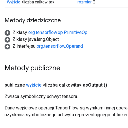
Wyjście
<liczba całkowita>
rozmiar
()
ize
AndReluAndRequantize
u
Metody dziedziczone
uAndRequantize
Z klasy
org.tensorflow.op.PrimitiveOp
Z klasy java.lang.Object
Z interfejsu
org.tensorflow.Operand
AndRelu
AndReluAndRequantize
Metody publiczne
ize
Requantize
publiczne
wyjście
<liczba całkowita>
as
Output
()
ize
Zwraca symboliczny uchwyt tensora.
Dane wejściowe operacji TensorFlow są wynikami innej operac
uzyskania symbolicznego uchwytu reprezentującego obliczen