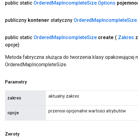
public static
Ordered
Map
Incomplete
Size
.
Options
pojemno
publiczny
kontener
statyczny
Ordered
Map
Incomplete
Size
.
public static
Ordered
Map
Incomplete
Size
create
(
Zakres
z
opcje)
Metoda fabryczna służąca do tworzenia klasy opakowującej 
OrderedMapIncompleteSize.
Parametry
aktualny zakres
zakres
przenosi opcjonalne wartości atrybutów
opcje
Zwroty