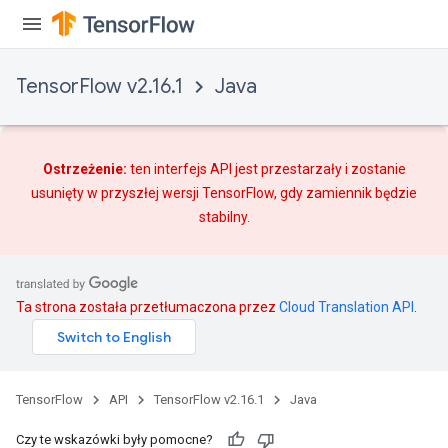
TensorFlow v2.16.1
Java
Ostrzeżenie:
ten interfejs API jest przestarzały i zostanie
usunięty w przyszłej wersji TensorFlow, gdy
zamiennik
będzie
stabilny.
Ta strona została przetłumaczona przez
Cloud Translation API
.
TensorFlow
API
TensorFlow v2.16.1
Java
Czy te wskazówki były pomocne?