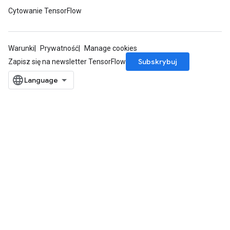
Cytowanie TensorFlow
Warunki
Prywatność
Manage cookies
Subskrybuj
Zapisz się na newsletter TensorFlow
m
rs
eters
ntumParameters
ters
ropParameters
s