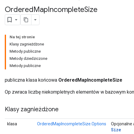
Ordered
Map
Incomplete
Size
Na tej stronie
Klasy zagnieżdżone
Metody publiczne
Metody dziedziczone
Metody publiczne
publiczna klasa końcowa
OrderedMapIncompleteSize
Op zwraca liczbę niekompletnych elementów w bazowym kon
Klasy zagnieżdżone
klasa
OrderedMapIncompleteSize.Options
Opcjonalne 
Size