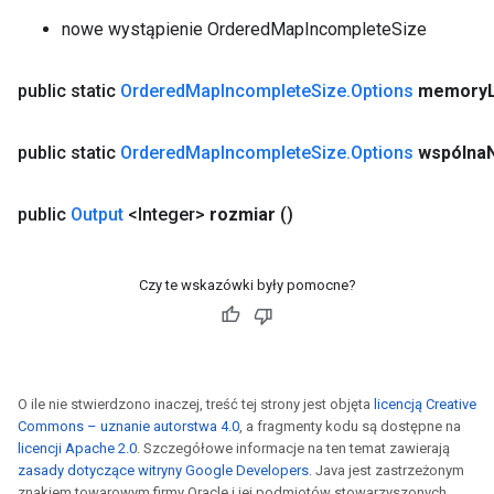
nowe wystąpienie OrderedMapIncompleteSize
public static
Ordered
Map
Incomplete
Size
.
Options
memory
public static
Ordered
Map
Incomplete
Size
.
Options
wspólna
public
Output
<Integer>
rozmiar
()
Czy te wskazówki były pomocne?
O ile nie stwierdzono inaczej, treść tej strony jest objęta
licencją Creative
Commons – uznanie autorstwa 4.0
, a fragmenty kodu są dostępne na
licencji Apache 2.0
. Szczegółowe informacje na ten temat zawierają
zasady dotyczące witryny Google Developers
. Java jest zastrzeżonym
znakiem towarowym firmy Oracle i jej podmiotów stowarzyszonych.