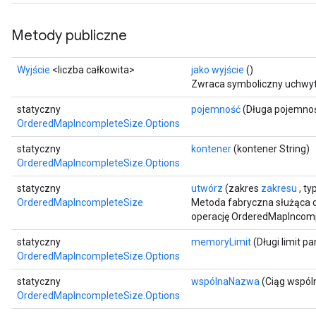
Metody publiczne
Wyjście
<liczba całkowita>
jako wyjście
()
Zwraca symboliczny uchwyt
statyczny
pojemność
(Długa pojemno
OrderedMapIncompleteSize.Options
statyczny
kontener
(kontener String)
OrderedMapIncompleteSize.Options
statyczny
utwórz
(zakres
zakresu
, ty
OrderedMapIncompleteSize
Metoda fabryczna służąca 
operację OrderedMapIncomp
ize
statyczny
memoryLimit
(Długi limit pa
OrderedMapIncompleteSize.Options
statyczny
wspólnaNazwa
(Ciąg wspó
OrderedMapIncompleteSize.Options
Requantize