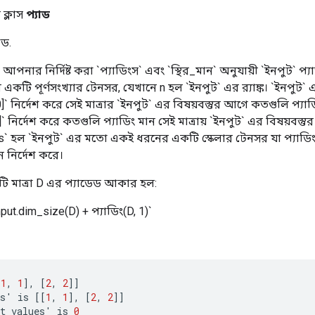
ক্লাস
প্যাড
াড.
আপনার নির্দিষ্ট করা `প্যাডিংস` এবং `স্থির_মান` অনুযায়ী `ইনপুট` প্
একটি পূর্ণসংখ্যার টেনসর, যেখানে n হল `ইনপুট` এর র‍্যাঙ্ক। `ইনপুট` এ
, 0]` নির্দেশ করে সেই মাত্রার `ইনপুট` এর বিষয়বস্তুর আগে কতগুলি প
1]` নির্দেশ করে কতগুলি প্যাডিং মান সেই মাত্রায় `ইনপুট` এর বিষয়বস্
s` হল `ইনপুট` এর মতো একই ধরনের একটি স্কেলার টেনসর যা প্যাডিং
 নির্দেশ করে।
ি মাত্রা D এর প্যাডেড আকার হল:
input.dim_size(D) + প্যাডিং(D, 1)`
[
1
,
1
]
,
[
2
,
2
]]
s
'
is
[[
1
,
1
]
,
[
2
,
2
]]
t_values
'
is
0