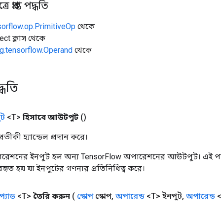
 প্রাপ্ত পদ্ধতি
sorflow.op.PrimitiveOp
থেকে
ect ক্লাস থেকে
g.tensorflow.Operand
থেকে
্ধতি
ট
<T>
হিসাবে আউটপুট
()
তীকী হ্যান্ডেল প্রদান করে।
রেশনের ইনপুট হল অন্য TensorFlow অপারেশনের আউটপুট। এই পদ্
যবহৃত হয় যা ইনপুটের গণনার প্রতিনিধিত্ব করে।
প্যাড
<T>
তৈরি করুন
(
স্কোপ
স্কোপ
,
অপারেন্ড
<T> ইনপুট
,
অপারেন্ড
<