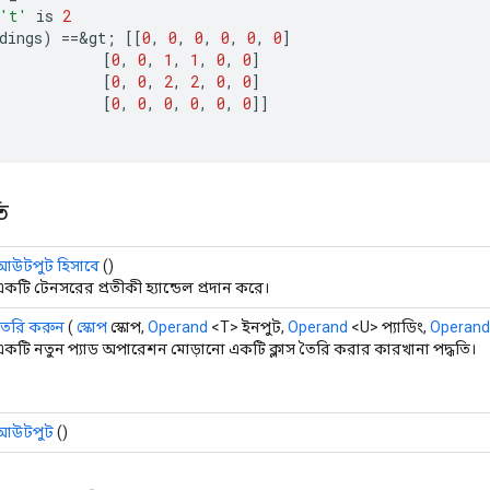
't'
is
2
dings
)
==
&
gt
;
[[
0
,
0
,
0
,
0
,
0
,
0
]
[
0
,
0
,
1
,
1
,
0
,
0
]
[
0
,
0
,
2
,
2
,
0
,
0
]
[
0
,
0
,
0
,
0
,
0
,
0
]]
ি
আউটপুট হিসাবে
()
কটি টেনসরের প্রতীকী হ্যান্ডেল প্রদান করে।
তৈরি করুন
(
স্কোপ
স্কোপ,
Operand
<T> ইনপুট,
Operand
<U> প্যাডিং,
Operand
একটি নতুন প্যাড অপারেশন মোড়ানো একটি ক্লাস তৈরি করার কারখানা পদ্ধতি।
আউটপুট
()