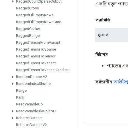
Ragged
Count
Sparse
Output
একটি নতুন প্যা
Ragged
Cross
Ragged
Fill
Empty
Rows
পরামিতি
Ragged
Fill
Empty
Rows
Grad
Ragged
Gather
সুযোগ
Ragged
Range
Ragged
Tensor
From
Variant
Ragged
Tensor
To
Sparse
রিটার্নস
Ragged
Tensor
To
Tensor
Ragged
Tensor
To
Variant
প্যাডের এ
Ragged
Tensor
To
Variant
Gradient
Random
Dataset
V2
সর্বজনীন
আউটপু
Random
Index
Shuffle
Range
Rank
Read
Variable
Op
Read
Variable
Xla
Split
ND
Rebatch
Dataset
Rebatch
Dataset
V2