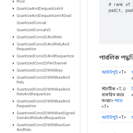
Prod
#
rank
of
Quantize
And
Dequantize
V4
pad
(
t
,
pad
Quantize
And
Dequantize
V4Grad
Quantized
Concat
Quantized
Concat
V2
Quantized
Conv2DAnd
Relu
Quantized
Conv2DAnd
Relu
And
Requantize
Quantized
Conv2DAnd
Requantize
পাবলিক পদ্ধত
Quantized
Conv2DPer
Channel
Quantized
Conv2DWith
Bias
আউটপুট
<T>
Quantized
Conv2DWith
Bias
And
এ
Relu
স্ট্যাটিক <T, U
Quantized
Conv2DWith
Bias
And
Relu
And
Requantize
প্রসারিত করে
সংখ্যা>
প্যাড
Quantized
Conv2DWith
Bias
And
Requantize
<T>
Quantized
Conv2DWith
Bias
Signed
আউটপুট
<T>
Sum
And
Relu
And
Requantize
Quantized
Conv2DWith
Bias
Sum
And
Relu