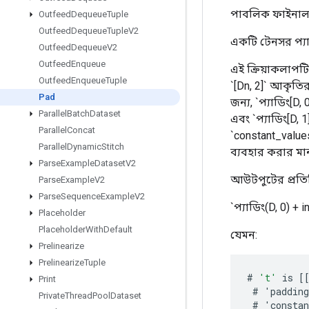
পাবলিক ফাইনাল 
Outfeed
Dequeue
Tuple
Outfeed
Dequeue
Tuple
V2
একটি টেনসর প্য
Outfeed
Dequeue
V2
Outfeed
Enqueue
এই ক্রিয়াকলাপটি 
Outfeed
Enqueue
Tuple
`[Dn, 2]` আকৃতির 
Pad
জন্য, `প্যাডিং[D
Parallel
Batch
Dataset
এবং `প্যাডিং[D, 
Parallel
Concat
`constant_value
Parallel
Dynamic
Stitch
ব্যবহার করার মান
Parse
Example
Dataset
V2
আউটপুটের প্রতিট
Parse
Example
V2
Parse
Sequence
Example
V2
`প্যাডিং(D, 0) + 
Placeholder
Placeholder
With
Default
যেমন:
Prelinearize
Prelinearize
Tuple
#
't'
is
[
Print
#
'
padding
Private
Thread
Pool
Dataset
#
'
constan