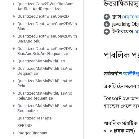
উত্তরাধিকারসূত্রে
Quantized
Conv2DWith
Bias
Sum
And
Relu
And
Requantize
ক্লাস
org.ten
Quantized
Depthwise
Conv2D
java.lang.Obj
Quantized
Depthwise
Conv2DWith
Bias
ইন্টারফেস
or
Quantized
Depthwise
Conv2DWith
Bias
And
Relu
Quantized
Depthwise
Conv2DWith
পাবলিক পদ
Bias
And
Relu
And
Requantize
Quantized
Mat
Mul
With
Bias
Quantized
Mat
Mul
With
Bias
And
সর্বজনীন
আউটপু
Dequantize
Quantized
Mat
Mul
With
Bias
And
একটি টেনসরের প্র
Relu
Quantized
Mat
Mul
With
Bias
And
TensorFlow অপা
Relu
And
Requantize
হ্যান্ডেল পেতে ব্
Quantized
Mat
Mul
With
Bias
And
Requantize
Quantized
Reshape
পাবলিক স্ট্যাটিক
RFFTND
<T> ধ্রুবক মান)
Ragged
Bincount