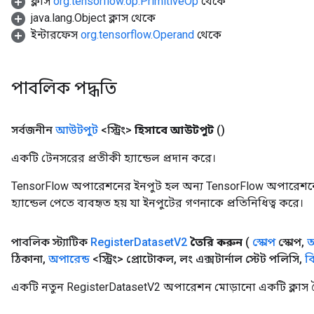
ক্লাস
org.tensorflow.op.PrimitiveOp
থেকে
java.lang.Object ক্লাস থেকে
eters
ইন্টারফেস
org.tensorflow.Operand
থেকে
ntumParameters
ters
ropParameters
পাবলিক পদ্ধতি
s
atorParameters
ghtParameters
সর্বজনীন
আউটপুট
<স্ট্রিং>
হিসাবে আউটপুট
()
meters
adParameters
একটি টেনসরের প্রতীকী হ্যান্ডেল প্রদান করে।
rameters
TensorFlow অপারেশনের ইনপুট হল অন্য TensorFlow অপারেশনে
eters
হ্যান্ডেল পেতে ব্যবহৃত হয় যা ইনপুটের গণনাকে প্রতিনিধিত্ব করে।
ientDescentParameters
পাবলিক স্ট্যাটিক
Register
Dataset
V2
তৈরি করুন
(
স্কোপ
স্কোপ
,
অ
ঠিকানা
,
অপারেন্ড
<স্ট্রিং> প্রোটোকল
,
লং এক্সটার্নাল স্টেট পলিসি
,
বি
একটি নতুন RegisterDatasetV2 অপারেশন মোড়ানো একটি ক্লাস 