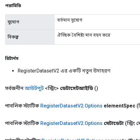
পরামিতি
বর্তমান সুযোগ
সুযোগ
ঐচ্ছিক বৈশিষ্ট্য মান বহন করে
বিকল্প
রিটার্নস
RegisterDatasetV2 এর একটি নতুন উদাহরণ
সর্বজনীন
আউটপুট
<স্ট্রিং>
ডেটাসেটআইডি
()
পাবলিক স্ট্যাটিক
Register
Dataset
V2
.
Options
element
Spec
(
পাবলিক স্ট্যাটিক
Register
Dataset
V2
.
Options
মেটাডেটা
(স্ট্রিং