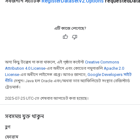
সর্বজনীন স্ট্যাটিক
Register
Dataset
V2
.
Options
requested
Dat
এটি কাজে লেগেছে?
অন্য কিছু উল্লেখ না করা থাকলে, এই পৃষ্ঠার কন্টেন্ট
Creative Commons
Attribution 4.0 License
-এর অধীনে এবং কোডের নমুনাগুলি
Apache 2.0
License
-এর অধীনে লাইসেন্স প্রাপ্ত। আরও জানতে,
Google Developers সাইট
নীতি
দেখুন। Java হল Oracle এবং/অথবা তার অ্যাফিলিয়েট সংস্থার রেজিস্টার্ড
ট্রেডমার্ক।
2025-07-25 UTC-তে শেষবার আপডেট করা হয়েছে।
সবসময় যুক্ত থাকুন
ব্লগ
ফোরাম