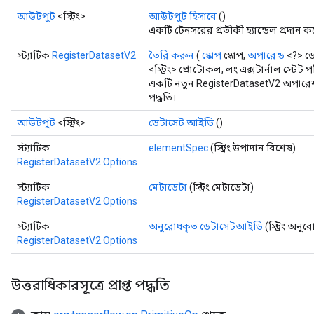
আউটপুট
<স্ট্রিং>
আউটপুট হিসাবে
()
একটি টেনসরের প্রতীকী হ্যান্ডেল প্রদান ক
স্ট্যাটিক
RegisterDatasetV2
তৈরি করুন
(
স্কোপ
স্কোপ,
অপারেন্ড
<?> ড
<স্ট্রিং> প্রোটোকল, লং এক্সটার্নাল স্টেট 
একটি নতুন RegisterDatasetV2 অপারেশ
পদ্ধতি।
আউটপুট
<স্ট্রিং>
ডেটাসেট আইডি
()
স্ট্যাটিক
elementSpec
(স্ট্রিং উপাদান বিশেষ)
RegisterDatasetV2.Options
স্ট্যাটিক
মেটাডেটা
(স্ট্রিং মেটাডেটা)
RegisterDatasetV2.Options
স্ট্যাটিক
অনুরোধকৃত ডেটাসেটআইডি
(স্ট্রিং অন
RegisterDatasetV2.Options
m
উত্তরাধিকারসূত্রে প্রাপ্ত পদ্ধতি
rs