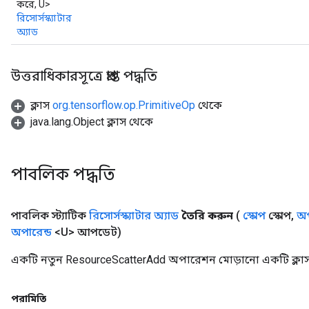
করে, U>
রিসোর্সস্ক্যাটার
অ্যাড
উত্তরাধিকারসূত্রে প্রাপ্ত পদ্ধতি
ক্লাস
org.tensorflow.op.PrimitiveOp
থেকে
java.lang.Object ক্লাস থেকে
পাবলিক পদ্ধতি
পাবলিক স্ট্যাটিক
রিসোর্সস্ক্যাটার অ্যাড
তৈরি করুন
(
স্কোপ
স্কোপ
,
অপ
অপারেন্ড
<U> আপডেট)
একটি নতুন ResourceScatterAdd অপারেশন মোড়ানো একটি ক্লাস
পরামিতি