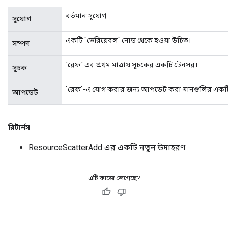
বর্তমান সুযোগ
সুযোগ
একটি `ভেরিয়েবল` নোড থেকে হওয়া উচিত।
সম্পদ
`রেফ` এর প্রথম মাত্রায় সূচকের একটি টেনসর।
সূচক
`রেফ`-এ যোগ করার জন্য আপডেট করা মানগুলির একট
আপডেট
রিটার্নস
ResourceScatterAdd এর একটি নতুন উদাহরণ
এটি কাজে লেগেছে?