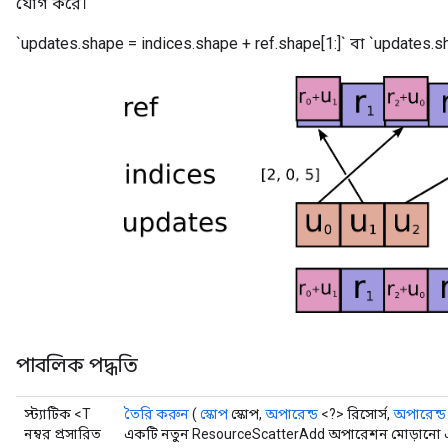
যোগ করে।
ters
`updates.shape = indices.shape + ref.shape[1:]` বা `updates.sh
ropParameters
s
atorParameters
ghtParameters
meters
adParameters
rameters
eters
ientDescentParameters
পাবলিক পদ্ধতি
স্ট্যাটিক <T
তৈরি করুন
(
স্কোপ
স্কোপ,
অপারেন্ড
<?> রিসোর্স,
অপারেন্ড
নম্বর প্রসারিত
একটি নতুন ResourceScatterAdd অপারেশন মোড়ানো একট