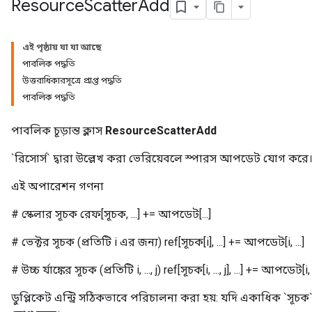
Resource
Scatter
Add
এই পৃষ্ঠায় যা যা আছে
পাবলিক পদ্ধতি
উত্তরাধিকারসূত্রে প্রাপ্ত পদ্ধতি
পাবলিক পদ্ধতি
পাবলিক চূড়ান্ত ক্লাস
ResourceScatterAdd
`রিসোর্স` দ্বারা উল্লেখ করা ভেরিয়েবলে স্পারস আপডেট যোগ করে
এই অপারেশন গণনা
# স্কেলার সূচক রেফ[সূচক, ...] += আপডেট[...]
m
# ভেক্টর সূচক (প্রতিটি i এর জন্য) ref[সূচক[i], ...] += আপডেট[i, ...]
# উচ্চ র্যাঙ্কের সূচক (প্রতিটি i, ..., j) ref[সূচক[i, ..., j], ...] += আপডেট[i, ...,
rs
eters
ডুপ্লিকেট এন্ট্রি সঠিকভাবে পরিচালনা করা হয়: যদি একাধিক `সূচ
ntumParameters