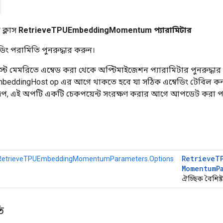
ক্লাস
RetrieveTPUEmbeddingMomentum প্যারামিটার
িং পরামিতি পুনরুদ্ধার করুন।
ট মেমরিতে এম্বেড করা থেকে অপ্টিমাইজেশন প্যারামিটার পুনরুদ্ধা
mbeddingHost op এর আগে থাকতে হবে যা সঠিক এম্বেডিং টেবিল
রূপ, এই অপটি একটি চেকপয়েন্ট সংরক্ষণ করার আগে আপডেট করা পর
Retrieve
T
RetrieveTPUEmbeddingMomentumParameters.Options
Momentum
P
ঐচ্ছিক বৈশিষ্ট্
ি