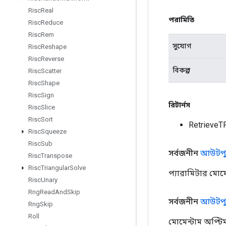
Risc
Real
পরামিতি
Risc
Reduce
Risc
Rem
সুযোগ
Risc
Reshape
Risc
Reverse
বিকল্প
Risc
Scatter
Risc
Shape
Risc
Sign
রিটার্নস
Risc
Slice
Risc
Sort
Retrieve
Risc
Squeeze
Risc
Sub
সর্বজনীন
আউটপু
Risc
Transpose
Risc
Triangular
Solve
প্যারামিটার মোম
Risc
Unary
Rng
Read
And
Skip
সর্বজনীন
আউটপু
Rng
Skip
Roll
মোমেন্টাম অপ্টি