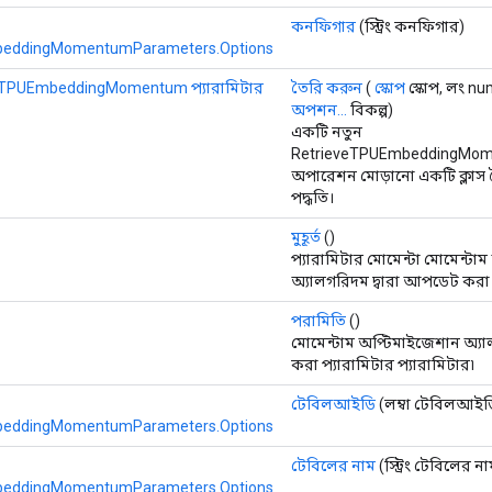
কনফিগার
(স্ট্রিং কনফিগার)
beddingMomentumParameters.Options
eTPUEmbeddingMomentum প্যারামিটার
তৈরি করুন
(
স্কোপ
স্কোপ, লং nu
অপশন...
বিকল্প)
একটি নতুন
RetrieveTPUEmbeddingMo
অপারেশন মোড়ানো একটি ক্লাস
পদ্ধতি।
মুহূর্ত
()
প্যারামিটার মোমেন্টা মোমেন্টা
অ্যালগরিদম দ্বারা আপডেট করা 
পরামিতি
()
মোমেন্টাম অপ্টিমাইজেশান অ্য
করা প্যারামিটার প্যারামিটার৷
টেবিলআইডি
(লম্বা টেবিলআইড
beddingMomentumParameters.Options
টেবিলের নাম
(স্ট্রিং টেবিলের না
beddingMomentumParameters.Options