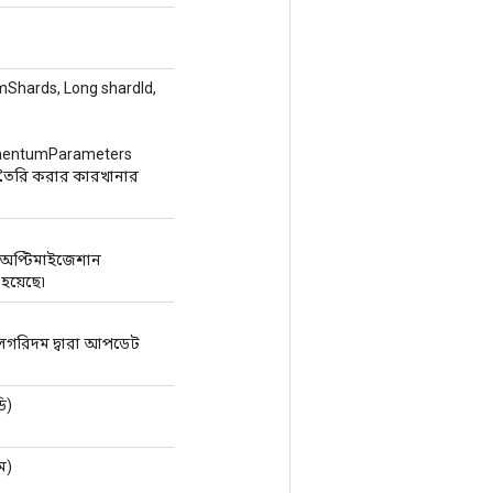
mShards, Long shardId,
mentumParameters
 তৈরি করার কারখানার
ম অপ্টিমাইজেশান
হয়েছে৷
ালগরিদম দ্বারা আপডেট
ি)
ম)