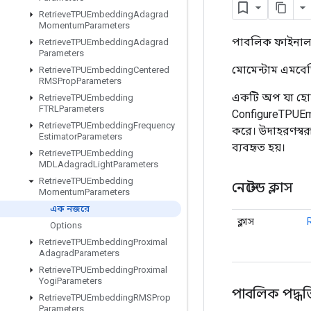
Retrieve
TPUEmbedding
Adagrad
Momentum
Parameters
পাবলিক ফাইনাল 
Retrieve
TPUEmbedding
Adagrad
Parameters
মোমেন্টাম এমবেড
Retrieve
TPUEmbedding
Centered
RMSProp
Parameters
একটি অপ যা হোস্
Retrieve
TPUEmbedding
FTRLParameters
ConfigureTPUE
Retrieve
TPUEmbedding
Frequency
করে। উদাহরণস্ব
Estimator
Parameters
ব্যবহৃত হয়।
Retrieve
TPUEmbedding
MDLAdagrad
Light
Parameters
Retrieve
TPUEmbedding
নেস্টেড ক্লাস
Momentum
Parameters
এক নজরে
ক্লাস
Options
Retrieve
TPUEmbedding
Proximal
Adagrad
Parameters
Retrieve
TPUEmbedding
Proximal
Yogi
Parameters
পাবলিক পদ্ধত
Retrieve
TPUEmbedding
RMSProp
Parameters