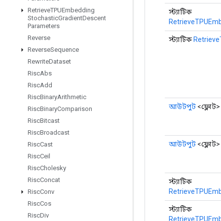
Retrieve
TPUEmbedding
স্ট্যাটিক
Stochastic
Gradient
Descent
RetrieveTPUEm
Parameters
Reverse
স্ট্যাটিক
Retriev
Reverse
Sequence
Rewrite
Dataset
Risc
Abs
Risc
Add
Risc
Binary
Arithmetic
আউটপুট
<ফ্লোট>
Risc
Binary
Comparison
Risc
Bitcast
Risc
Broadcast
আউটপুট
<ফ্লোট>
Risc
Cast
Risc
Ceil
Risc
Cholesky
Risc
Concat
স্ট্যাটিক
RetrieveTPUEm
Risc
Conv
Risc
Cos
স্ট্যাটিক
Risc
Div
RetrieveTPUEm