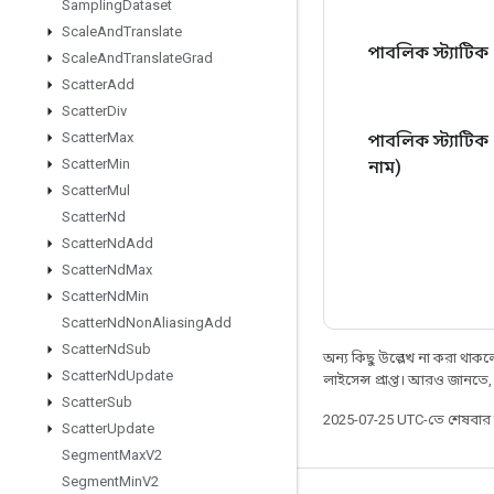
Sampling
Dataset
Scale
And
Translate
পাবলিক স্ট্যাটিক
Scale
And
Translate
Grad
Scatter
Add
Scatter
Div
Scatter
Max
পাবলিক স্ট্যাটিক
Scatter
Min
নাম)
Scatter
Mul
Scatter
Nd
Scatter
Nd
Add
Scatter
Nd
Max
Scatter
Nd
Min
Scatter
Nd
Non
Aliasing
Add
Scatter
Nd
Sub
অন্য কিছু উল্লেখ না করা থাকলে,
Scatter
Nd
Update
লাইসেন্স প্রাপ্ত। আরও জানতে
Scatter
Sub
2025-07-25 UTC-তে শেষবা
Scatter
Update
Segment
Max
V2
Segment
Min
V2