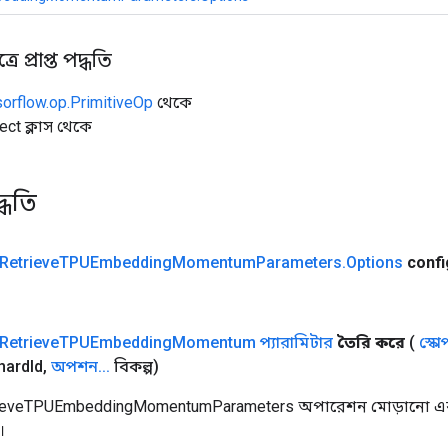
ে প্রাপ্ত পদ্ধতি
sorflow.op.PrimitiveOp
থেকে
ect ক্লাস থেকে
্ধতি
Retrieve
TPUEmbedding
Momentum
Parameters
.
Options
confi
Retrieve
TPUEmbedding
Momentum প্যারামিটার
তৈরি করে
(
স্কো
hard
Id
,
অপশন
.
.
.
বিকল্প)
rieveTPUEmbeddingMomentumParameters অপারেশন মোড়ানো একট
।