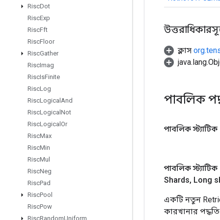
Risc
Dot
Risc
Exp
উত্তরাধিকারসূত্র
Risc
Fft
Risc
Floor
ক্লাস
org.ten
Risc
Gather
java.lang.Obj
Risc
Imag
Risc
Is
Finite
Risc
Log
পাবলিক পদ
Risc
Logical
And
Risc
Logical
Not
Risc
Logical
Or
পাবলিক স্ট্যাটিক
Risc
Max
Risc
Min
Risc
Mul
পাবলিক স্ট্যাটিক
Risc
Neg
Shards
,
Long s
Risc
Pad
Risc
Pool
একটি নতুন Ret
Risc
Pow
কারখানার পদ্ধতি
Risc
Random
Uniform