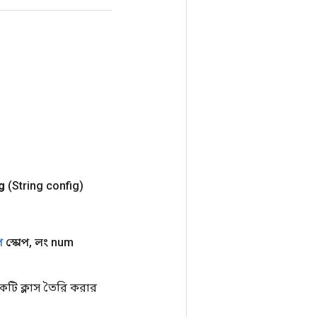
g
(String config)
প
স্কোপ
,
লং num
ি ক্লাস তৈরি করার