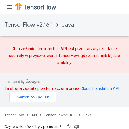
TensorFlow v2.16.1
Java
Ostrzeżenie:
ten interfejs API jest przestarzały i zostanie
usunięty w przyszłej wersji TensorFlow, gdy
zamiennik
będzie
stabilny.
Ta strona została przetłumaczona przez
Cloud Translation API
.
TensorFlow
API
TensorFlow v2.16.1
Java
Czy te wskazówki były pomocne?