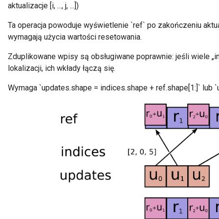
aktualizacje [i, ..., j, ...])
Ta operacja powoduje wyświetlenie `ref` po zakończeniu aktuali
wymagają użycia wartości resetowania.
Zduplikowane wpisy są obsługiwane poprawnie: jeśli wiele „i
lokalizacji, ich wkłady łączą się.
Wymaga `updates.shape = indices.shape + ref.shape[1:]` lub `u