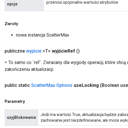
przenosi opcjonalne wartości atrybutów
opcje
x
Zwroty
nowa instancja ScatterMax
publiczne
wyjście
<T>
wyjście
Ref
()
= To samo co `ref`. Zwracany dla wygody operacji, które chc
zakończeniu aktualizacji.
public static
Scatter
Max
.
Options
use
Locking
(Boolean use
Parametry
Jeśli ma wartość True, aktualizacja będzie zab
użyjBlokowanie
zachowanie jest niezdefiniowane, ale może wyk