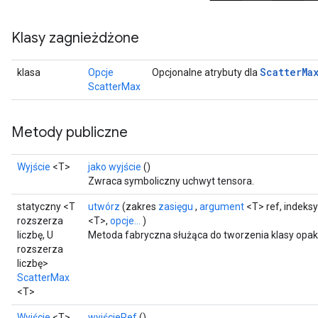
Klasy zagnieżdżone
Scatter
Ma
klasa
Opcje
Opcjonalne atrybuty dla
ScatterMax
Metody publiczne
Wyjście
<T>
jako wyjście
()
Zwraca symboliczny uchwyt tensora.
statyczny <T
utwórz
(zakres
zasięgu
,
argument
<T> ref, indeks
rozszerza
<T>,
opcje...
)
liczbę, U
Metoda fabryczna służąca do tworzenia klasy opa
rozszerza
liczbę>
ScatterMax
<T>
Wyjście
<T>
wyjścieRef
()