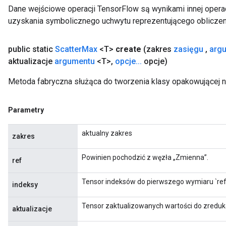
Dane wejściowe operacji TensorFlow są wynikami innej operac
uzyskania symbolicznego uchwytu reprezentującego obliczen
public static
Scatter
Max
<T>
create
(zakres
zasięgu
,
arg
aktualizacje
argumentu
<T>
,
opcje
.
.
.
opcje)
Metoda fabryczna służąca do tworzenia klasy opakowującej 
Parametry
aktualny zakres
zakres
Powinien pochodzić z węzła „Zmienna”.
ref
Tensor indeksów do pierwszego wymiaru `ref
indeksy
Tensor zaktualizowanych wartości do zreduko
aktualizacje