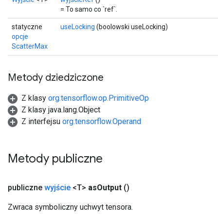
= To samo co `ref`.
statyczne
useLocking
(boolowski useLocking)
opcje
ScatterMax
Metody dziedziczone
Z klasy
org.tensorflow.op.PrimitiveOp
Z klasy java.lang.Object
Z interfejsu
org.tensorflow.Operand
Metody publiczne
publiczne
wyjście
<T>
as
Output
()
Zwraca symboliczny uchwyt tensora.