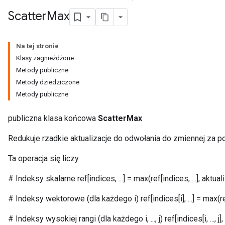
Scatter
Max
Na tej stronie
Klasy zagnieżdżone
Metody publiczne
Metody dziedziczone
Metody publiczne
publiczna klasa końcowa
ScatterMax
Redukuje rzadkie aktualizacje do odwołania do zmiennej za p
Ta operacja się liczy
# Indeksy skalarne ref[indices, ...] = max(ref[indices, ...], aktualiz
# Indeksy wektorowe (dla każdego i) ref[indices[i], ...] = max(ref[ind
# Indeksy wysokiej rangi (dla każdego i, ..., j) ref[indices[i, ..., j], ...]