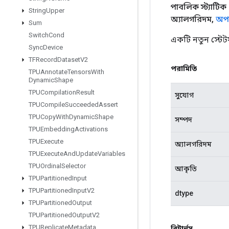
পাবলিক স্ট্যাটিক
String
Upper
অ্যালগরিদম
,
অপা
Sum
Switch
Cond
একটি নতুন স্টেট
Sync
Device
TFRecord
Dataset
V2
পরামিতি
TPUAnnotate
Tensors
With
Dynamic
Shape
TPUCompilation
Result
সুযোগ
TPUCompile
Succeeded
Assert
TPUCopy
With
Dynamic
Shape
সম্পদ
TPUEmbedding
Activations
TPUExecute
অ্যালগরিদম
TPUExecute
And
Update
Variables
TPUOrdinal
Selector
আকৃতি
TPUPartitioned
Input
TPUPartitioned
Input
V2
dtype
TPUPartitioned
Output
TPUPartitioned
Output
V2
TPUReplicate
Metadata
রিটার্নস