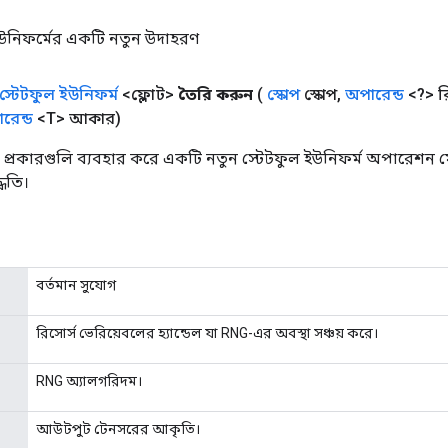
ইউনিফর্মের একটি নতুন উদাহরণ
স্টেটফুল ইউনিফর্ম
<ফ্লোট>
তৈরি করুন
(
স্কোপ
স্কোপ
,
অপারেন্ড
<?> রি
রেন্ড
<T> আকার)
্রকারগুলি ব্যবহার করে একটি নতুন স্টেটফুল ইউনিফর্ম অপারেশন ম
্ধতি।
বর্তমান সুযোগ
রিসোর্স ভেরিয়েবলের হ্যান্ডেল যা RNG-এর অবস্থা সঞ্চয় করে।
RNG অ্যালগরিদম।
আউটপুট টেনসরের আকৃতি।