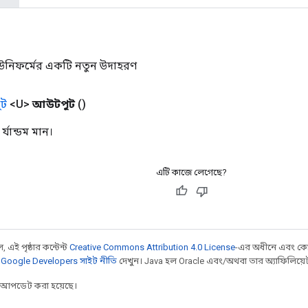
ইউনিফর্মের একটি নতুন উদাহরণ
ট
<U>
আউটপুট
()
র্যান্ডম মান।
এটি কাজে লেগেছে?
 এই পৃষ্ঠার কন্টেন্ট
Creative Commons Attribution 4.0 License
-এর অধীনে এবং কো
,
Google Developers সাইট নীতি
দেখুন। Java হল Oracle এবং/অথবা তার অ্যাফিলিয়েট সংস
র আপডেট করা হয়েছে।