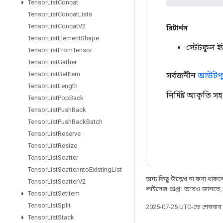
Tensor
List
Concat
Tensor
List
Concat
Lists
Tensor
List
Concat
V2
রিটার্নস
Tensor
List
Element
Shape
স্টেটফুল 
Tensor
List
From
Tensor
Tensor
List
Gather
Tensor
List
Get
Item
সর্বজনীন
আউটপু
Tensor
List
Length
নির্দিষ্ট আকৃতি সহ 
Tensor
List
Pop
Back
Tensor
List
Push
Back
Tensor
List
Push
Back
Batch
Tensor
List
Reserve
Tensor
List
Resize
Tensor
List
Scatter
Tensor
List
Scatter
Into
Existing
List
অন্য কিছু উল্লেখ না করা থাকলে,
Tensor
List
Scatter
V2
লাইসেন্স প্রাপ্ত। আরও জানতে
Tensor
List
Set
Item
Tensor
List
Split
2025-07-25 UTC-তে শেষবা
Tensor
List
Stack