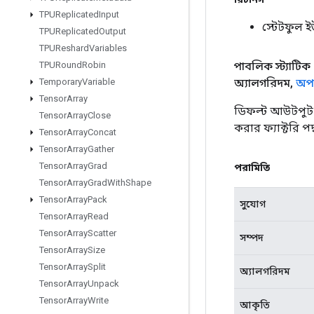
TPUReplicated
Input
স্টেটফুল 
TPUReplicated
Output
TPUReshard
Variables
পাবলিক স্ট্যাটিক
TPURound
Robin
অ্যালগরিদম
,
অপা
Temporary
Variable
Tensor
Array
ডিফল্ট আউটপুট প
Tensor
Array
Close
করার ফ্যাক্টরি পদ
Tensor
Array
Concat
Tensor
Array
Gather
Tensor
Array
Grad
পরামিতি
Tensor
Array
Grad
With
Shape
Tensor
Array
Pack
সুযোগ
Tensor
Array
Read
Tensor
Array
Scatter
সম্পদ
Tensor
Array
Size
Tensor
Array
Split
অ্যালগরিদম
Tensor
Array
Unpack
Tensor
Array
Write
আকৃতি