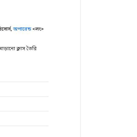
সোর্স
,
অপারেন্ড
<লং>
োড়ানো ক্লাস তৈরি