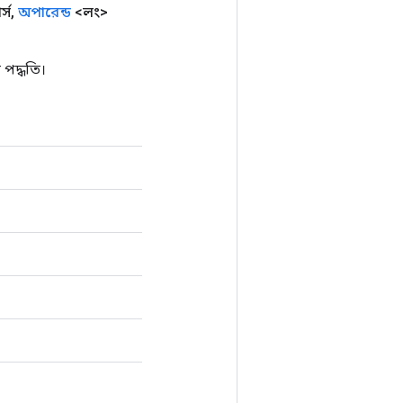
্স
,
অপারেন্ড
<লং>
পদ্ধতি।