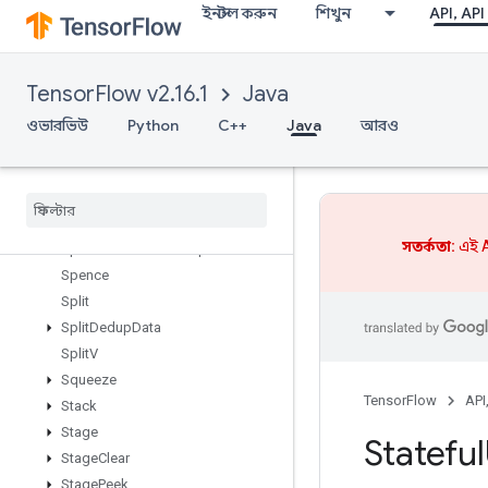
ইনস্টল করুন
শিখুন
API, API
SparseMatrixSoftmaxGrad
SparseMatrixSparseCholesky
SparseMatrixSparseMatMul
TensorFlow v2.16.1
Java
SparseMatrixTranspose
SparseMatrixZeros
ওভারভিউ
Python
C++
Java
আরও
SparseSegmentMeanGradV2
Sparse
Segment
Sqrt
NGrad
V2
Sparse
Segment
Sum
Grad
Sparse
Segment
Sum
Grad
V2
সতর্কতা:
এই A
Sparse
Tensor
To
CSRSparse
Matrix
Spence
Split
Split
Dedup
Data
Split
V
Squeeze
TensorFlow
API
Stack
Stage
Stateful
Stage
Clear
Stage
Peek