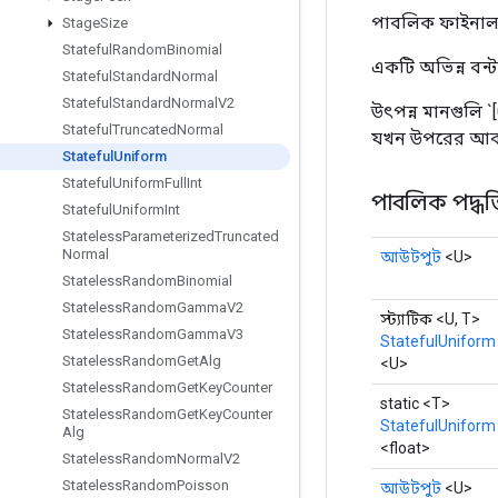
পাবলিক ফাইনাল 
Stage
Size
Stateful
Random
Binomial
একটি অভিন্ন বন্ট
Stateful
Standard
Normal
Stateful
Standard
Normal
V2
উৎপন্ন মানগুলি `[
Stateful
Truncated
Normal
যখন উপরের আবদ্ধ
Stateful
Uniform
Stateful
Uniform
Full
Int
পাবলিক পদ্ধত
Stateful
Uniform
Int
Stateless
Parameterized
Truncated
Normal
আউটপুট
<U>
Stateless
Random
Binomial
Stateless
Random
Gamma
V2
স্ট্যাটিক <U, T>
Stateless
Random
Gamma
V3
StatefulUniform
Stateless
Random
Get
Alg
<U>
Stateless
Random
Get
Key
Counter
static <T>
Stateless
Random
Get
Key
Counter
StatefulUniform
Alg
<float>
Stateless
Random
Normal
V2
Stateless
Random
Poisson
আউটপুট
<U>