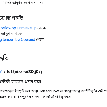
নির্দিষ্ট আকৃতি সহ র্যান্ডম মান।
 প্রাপ্ত পদ্ধতি
sorflow.op.PrimitiveOp
থেকে
ect ক্লাস থেকে
g.tensorflow.Operand
থেকে
্ধতি
ট
<U>
হিসাবে আউটপুট
()
তীকী হ্যান্ডেল প্রদান করে।
রেশনের ইনপুট হল অন্য TensorFlow অপারেশনের আউটপুট। এই পদ্
্যবহৃত হয় যা ইনপুটের গণনাকে প্রতিনিধিত্ব করে।