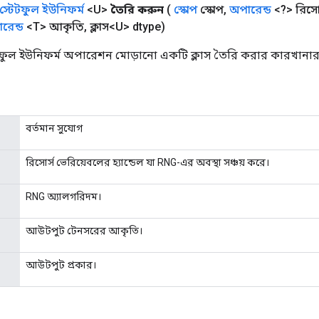
স্টেটফুল ইউনিফর্ম
<U>
তৈরি করুন
(
স্কোপ
স্কোপ
,
অপারেন্ড
<?> রিসোর
রেন্ড
<T> আকৃতি
,
ক্লাস<U> dtype)
ফুল ইউনিফর্ম অপারেশন মোড়ানো একটি ক্লাস তৈরি করার কারখানার 
বর্তমান সুযোগ
রিসোর্স ভেরিয়েবলের হ্যান্ডেল যা RNG-এর অবস্থা সঞ্চয় করে।
RNG অ্যালগরিদম।
আউটপুট টেনসরের আকৃতি।
আউটপুট প্রকার।