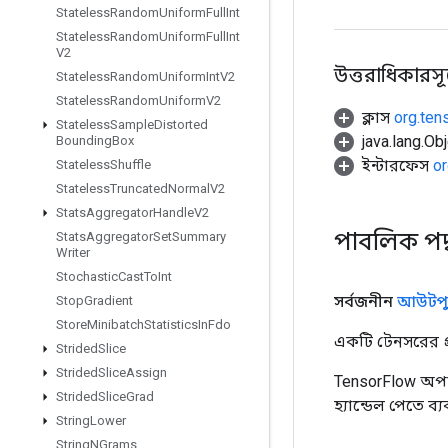
Stateless
Random
Uniform
Full
Int
Stateless
Random
Uniform
Full
Int
V2
উত্তরাধিকারসূত্রে
Stateless
Random
Uniform
Int
V2
Stateless
Random
Uniform
V2
ক্লাস
org.ten
Stateless
Sample
Distorted
java.lang.Obj
Bounding
Box
ইন্টারফেস
or
Stateless
Shuffle
Stateless
Truncated
Normal
V2
Stats
Aggregator
Handle
V2
পাবলিক পদ
Stats
Aggregator
Set
Summary
Writer
Stochastic
Cast
To
Int
সর্বজনীন
আউটপু
Stop
Gradient
Store
Minibatch
Statistics
In
Fdo
একটি টেনসরের প্র
Strided
Slice
Strided
Slice
Assign
TensorFlow অপা
Strided
Slice
Grad
হ্যান্ডেল পেতে ব
String
Lower
String
NGrams