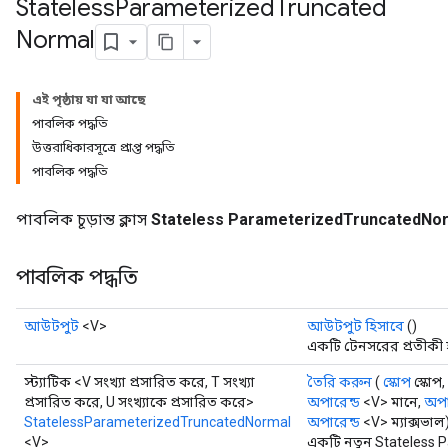
Stateless
Parameterized
Truncated
Normal
এই পৃষ্ঠায় যা যা আছে
পাবলিক পদ্ধতি
উত্তরাধিকারসূত্রে প্রাপ্ত পদ্ধতি
পাবলিক পদ্ধতি
পাবলিক চূড়ান্ত ক্লাস
Stateless ParameterizedTruncatedNo
পাবলিক পদ্ধতি
আউটপুট
<V>
আউটপুট হিসাবে
()
একটি টেনসরের প্রতীকী হ্
x
স্ট্যাটিক <V সংখ্যা প্রসারিত করে, T সংখ্যা
তৈরি করুন
(
স্কোপ
স্কোপ,
প্রসারিত করে, U সংখ্যাকে প্রসারিত করে>
অপারেন্ড
<V> মানে,
অপা
StatelessParameterizedTruncatedNormal
অপারেন্ড
<V> ম্যাক্সভাল
<V>
একটি নতুন Stateless