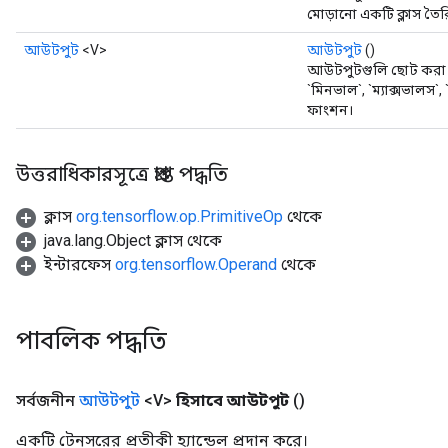
মোড়ানো একটি ক্লাস তৈর
আউটপুট
<V>
আউটপুট
()
আউটপুটগুলি ছোট করা সা
`মিনভাল`, `ম্যাক্সভালস`
ফাংশন।
উত্তরাধিকারসূত্রে প্রাপ্ত পদ্ধতি
ক্লাস
org.tensorflow.op.PrimitiveOp
থেকে
java.lang.Object ক্লাস থেকে
ইন্টারফেস
org.tensorflow.Operand
থেকে
পাবলিক পদ্ধতি
সর্বজনীন
আউটপুট
<V>
হিসাবে আউটপুট
()
একটি টেনসরের প্রতীকী হ্যান্ডেল প্রদান করে।