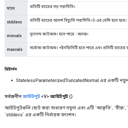
প্রতিটি ব্যাচের গড় পরামিতি।
মানে
প্রতিটি ব্যাচের আদর্শ বিচ্যুতি পরামিতি। 0-এর বেশি হতে হবে।
stddevs
ন্যূনতম কাটঅফ। হতে পারে - অনন্ত।
minvals
সর্বোচ্চ কাটঅফ। +ইনফিনিটি হতে পারে এবং প্রতিটি ব্যাচের 
maxvals
রিটার্নস
StatelessParameterizedTruncatedNormal এর একটি নতু
সর্বজনীন
আউটপুট
<V>
আউটপুট
()
আউটপুটগুলি ছোট করা সাধারণ নমুনা এবং এটি `আকৃতি`, `বীজ`, `ম
`stddevs` এর একটি নির্ধারক ফাংশন।