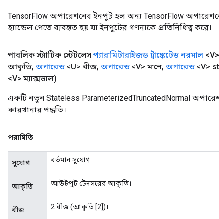
TensorFlow অপারেশনের ইনপুট হল অন্য TensorFlow অপারেশনে
হ্যান্ডেল পেতে ব্যবহৃত হয় যা ইনপুটের গণনাকে প্রতিনিধিত্ব করে।
পাবলিক স্ট্যাটিক স্টেটলেস
প্যারামিটারাইজড ট্রাঙ্কেটেড নরমাল
<V>
আকৃতি
,
অপারেন্ড
<U> বীজ
,
অপারেন্ড
<V> মানে
,
অপারেন্ড
<V> s
<V> ম্যাক্সভাল)
একটি নতুন Stateless ParameterizedTruncatedNormal অপারেশ
কারখানার পদ্ধতি।
পরামিতি
বর্তমান সুযোগ
সুযোগ
আউটপুট টেনসরের আকৃতি।
আকৃতি
2 বীজ (আকৃতি [2])।
বীজ