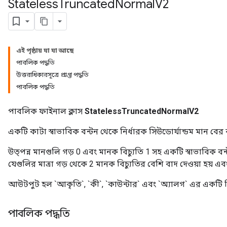
Stateless
Truncated
Normal
V2
এই পৃষ্ঠায় যা যা আছে
পাবলিক পদ্ধতি
উত্তরাধিকারসূত্রে প্রাপ্ত পদ্ধতি
পাবলিক পদ্ধতি
পাবলিক ফাইনাল ক্লাস
StatelessTruncatedNormalV2
একটি কাটা স্বাভাবিক বন্টন থেকে নির্ধারক সিউডোর্যান্ডম মান বের
উত্পন্ন মানগুলি গড় 0 এবং মানক বিচ্যুতি 1 সহ একটি স্বাভাবিক ব
যেগুলির মাত্রা গড় থেকে 2 মানক বিচ্যুতির বেশি বাদ দেওয়া হয় এব
আউটপুট হল `আকৃতি`, `কী`, `কাউন্টার` এবং `অ্যালগ` এর একটি ন
পাবলিক পদ্ধতি