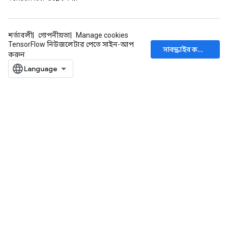
শর্তাবলী
গোপনীয়তা
Manage cookies
TensorFlow নিউজলেটার পেতে সাইন-আপ
সাবস্ক্রাইব করুন
করুন
radAndCsrInput
gradMomentumAndCsrInput
AndCsrInput
dCsrInput
ndCsrInput