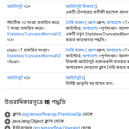
আউটপুট
<U>
আউটপুট হিসাবে
()
একটি টেনসরের প্রতীকী হ্যান্ডেল প্রদা
স্ট্যাটিক <U সংখ্যা প্রসারিত করে,
তৈরি করুন
(
স্কোপ
স্কোপ,
অপারেন্ড
<T>
T সংখ্যা প্রসারিত করে>
কাউন্টার,
অপারেন্ড
<পূর্ণসংখ্যা> অ্যা
StatelessTruncatedNormalV2
একটি নতুন StatelessTruncatedNor
<U>
করার কারখানার পদ্ধতি।
static <T প্রসারিত সংখ্যা>
তৈরি করুন
(
স্কোপ
স্কোপ,
অপারেন্ড
<T>
StatelessTruncatedNormalV2
কাউন্টার,
অপারেন্ড
<পূর্ণসংখ্যা> অ্যাল
<float>
ডিফল্ট আউটপুট প্রকারগুলি ব্যবহার
অপারেশন মোড়ানো ক্লাস তৈরি করার ক
আউটপুট
<U>
আউটপুট
()
নির্দিষ্ট আকৃতি সহ র্যান্ডম মান।
উত্তরাধিকারসূত্রে প্রাপ্ত পদ্ধতি
ক্লাস
org.tensorflow.op.PrimitiveOp
থেকে
java.lang.Object ক্লাস থেকে
ইন্টারফেস
org.tensorflow.Operand
থেকে