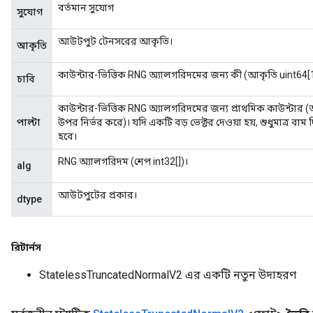
বর্তমান সুযোগ
সুযোগ
আউটপুট টেনসরের আকৃতি।
আকৃতি
কাউন্টার-ভিত্তিক RNG অ্যালগরিদমের জন্য কী (আকৃতি uint64[1
চাবি
কাউন্টার-ভিত্তিক RNG অ্যালগরিদমের জন্য প্রাথমিক কাউন্টার 
পাল্টা
উপর নির্ভর করে)। যদি একটি বড় ভেক্টর দেওয়া হয়, শুধুমাত্র বাম
হবে।
RNG অ্যালগরিদম (শেপ int32[])।
alg
আউটপুটের প্রকার।
dtype
রিটার্নস
StatelessTruncatedNormalV2 এর একটি নতুন উদাহরণ