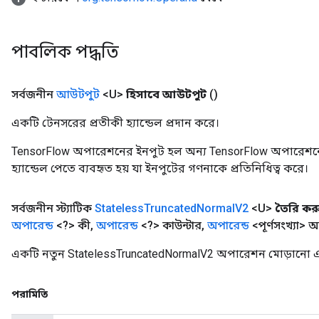
পাবলিক পদ্ধতি
সর্বজনীন
আউটপুট
<U>
হিসাবে আউটপুট
()
একটি টেনসরের প্রতীকী হ্যান্ডেল প্রদান করে।
TensorFlow অপারেশনের ইনপুট হল অন্য TensorFlow অপারেশনে
হ্যান্ডেল পেতে ব্যবহৃত হয় যা ইনপুটের গণনাকে প্রতিনিধিত্ব করে।
সর্বজনীন স্ট্যাটিক
Stateless
Truncated
Normal
V2
<U>
তৈরি কর
অপারেন্ড
<?> কী
,
অপারেন্ড
<?> কাউন্টার
,
অপারেন্ড
<পূর্ণসংখ্যা> অ
একটি নতুন StatelessTruncatedNormalV2 অপারেশন মোড়ানো এক
পরামিতি