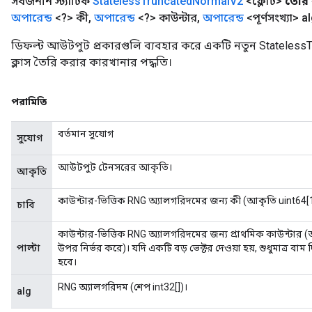
সর্বজনীন স্ট্যাটিক
Stateless
Truncated
Normal
V2
<ফ্লোট>
তৈরি
অপারেন্ড
<?> কী
,
অপারেন্ড
<?> কাউন্টার
,
অপারেন্ড
<পূর্ণসংখ্যা> a
ডিফল্ট আউটপুট প্রকারগুলি ব্যবহার করে একটি নতুন Stateles
ক্লাস তৈরি করার কারখানার পদ্ধতি।
পরামিতি
বর্তমান সুযোগ
সুযোগ
আউটপুট টেনসরের আকৃতি।
আকৃতি
কাউন্টার-ভিত্তিক RNG অ্যালগরিদমের জন্য কী (আকৃতি uint64[1
চাবি
কাউন্টার-ভিত্তিক RNG অ্যালগরিদমের জন্য প্রাথমিক কাউন্টার 
পাল্টা
উপর নির্ভর করে)। যদি একটি বড় ভেক্টর দেওয়া হয়, শুধুমাত্র বাম
হবে।
RNG অ্যালগরিদম (শেপ int32[])।
alg