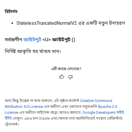
রিটার্নস
StatelessTruncatedNormalV2 এর একটি নতুন উদাহরণ
সর্বজনীন
আউটপুট
<U>
আউটপুট
()
নির্দিষ্ট আকৃতি সহ র্যান্ডম মান।
এটি কাজে লেগেছে?
অন্য কিছু উল্লেখ না করা থাকলে, এই পৃষ্ঠার কন্টেন্ট
Creative Commons
Attribution 4.0 License
-এর অধীনে এবং কোডের নমুনাগুলি
Apache 2.0
License
-এর অধীনে লাইসেন্স প্রাপ্ত। আরও জানতে,
Google Developers সাইট
নীতি
দেখুন। Java হল Oracle এবং/অথবা তার অ্যাফিলিয়েট সংস্থার রেজিস্টার্ড
ট্রেডমার্ক।