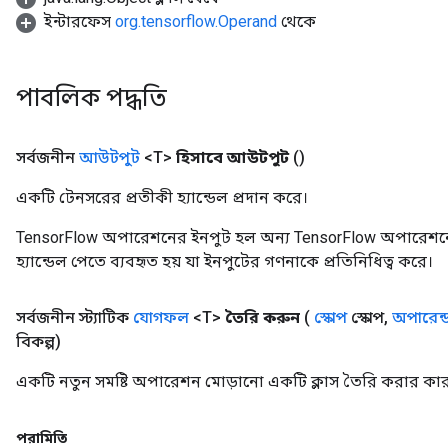
ইন্টারফেস
org.tensorflow.Operand
থেকে
পাবলিক পদ্ধতি
সর্বজনীন
আউটপুট
<T>
হিসাবে আউটপুট
()
একটি টেনসরের প্রতীকী হ্যান্ডেল প্রদান করে।
TensorFlow অপারেশনের ইনপুট হল অন্য TensorFlow অপারেশনে
হ্যান্ডেল পেতে ব্যবহৃত হয় যা ইনপুটের গণনাকে প্রতিনিধিত্ব করে।
সর্বজনীন স্ট্যাটিক
যোগফল
<T>
তৈরি করুন
(
স্কোপ
স্কোপ
,
অপারেন্
বিকল্প)
একটি নতুন সমষ্টি অপারেশন মোড়ানো একটি ক্লাস তৈরি করার কার
পরামিতি