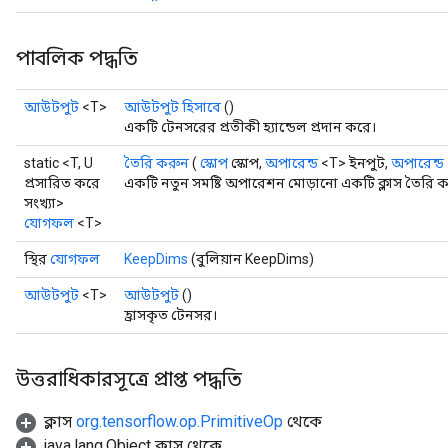
পাবলিক পদ্ধতি
আউটপুট
<T>
আউটপুট হিসাবে
()
একটি টেনসরের প্রতীকী হ্যান্ডেল প্রদান করে।
static <T, U
তৈরি করুন
(
স্কোপ
স্কোপ,
অপারেন্ড
<T> ইনপুট,
অপারেন্ড
প্রসারিত করে
একটি নতুন সমষ্টি অপারেশন মোড়ানো একটি ক্লাস তৈরি ক
সংখ্যা>
যোগফল
<T>
স্থির
যোগফল
KeepDims
(বুলিয়ান KeepDims)
আউটপুট
<T>
আউটপুট
()
হ্রাসকৃত টেনসর।
উত্তরাধিকারসূত্রে প্রাপ্ত পদ্ধতি
ক্লাস
org.tensorflow.op.PrimitiveOp
থেকে
java.lang.Object ক্লাস থেকে