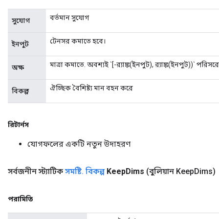
বর্তমান সুযোগ
সুযোগ
টেনসর কমাতে হবে।
ইনপুট
মাত্রা কমাতে. অবশ্যই `[-র‌্যাঙ্ক(ইনপুট), র‌্যাঙ্ক(ইনপুট))` পরি
অক্ষ
ঐচ্ছিক বৈশিষ্ট্য মান বহন করে
বিকল্প
রিটার্নস
যোগফলের একটি নতুন উদাহরণ
সর্বজনীন স্ট্যাটিক
সমষ্টি
.
বিকল্প
Keep
Dims
(বুলিয়ান Keep
Dims)
পরামিতি