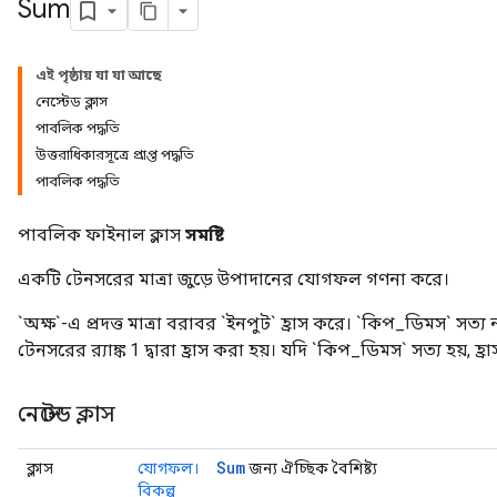
Sum
এই পৃষ্ঠায় যা যা আছে
নেস্টেড ক্লাস
পাবলিক পদ্ধতি
উত্তরাধিকারসূত্রে প্রাপ্ত পদ্ধতি
পাবলিক পদ্ধতি
পাবলিক ফাইনাল ক্লাস
সমষ্টি
একটি টেনসরের মাত্রা জুড়ে উপাদানের যোগফল গণনা করে।
`অক্ষ`-এ প্রদত্ত মাত্রা বরাবর `ইনপুট` হ্রাস করে। `কিপ_ডিমস` সত্য না
টেনসরের র‍্যাঙ্ক 1 দ্বারা হ্রাস করা হয়। যদি `কিপ_ডিমস` সত্য হয়, হ্র
নেস্টেড ক্লাস
Sum
ক্লাস
যোগফল।
জন্য ঐচ্ছিক বৈশিষ্ট্য
বিকল্প