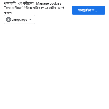
শর্তাবলী
গোপনীয়তা
Manage cookies
TensorFlow নিউজলেটার পেতে সাইন-আপ
সাবস্ক্রাইব করুন
করুন
radAndCsrInput
gradMomentumAndCsrInput
AndCsrInput
dCsrInput
ndCsrInput