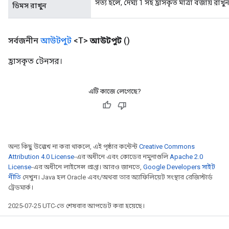
সত্য হলে, দৈর্ঘ্য 1 সহ হ্রাসকৃত মাত্রা বজায় রাখু
ডিমস রাখুন
সর্বজনীন
আউটপুট
<T>
আউটপুট
()
হ্রাসকৃত টেনসর।
এটি কাজে লেগেছে?
অন্য কিছু উল্লেখ না করা থাকলে, এই পৃষ্ঠার কন্টেন্ট
Creative Commons
Attribution 4.0 License
-এর অধীনে এবং কোডের নমুনাগুলি
Apache 2.0
License
-এর অধীনে লাইসেন্স প্রাপ্ত। আরও জানতে,
Google Developers সাইট
নীতি
দেখুন। Java হল Oracle এবং/অথবা তার অ্যাফিলিয়েট সংস্থার রেজিস্টার্ড
ট্রেডমার্ক।
2025-07-25 UTC-তে শেষবার আপডেট করা হয়েছে।