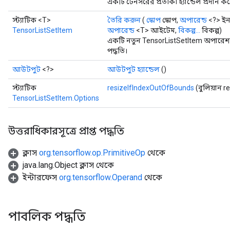
একটি টেনসরের প্রতীকী হ্যান্ডেল প্রদান ক
স্ট্যাটিক <T>
তৈরি করুন
(
স্কোপ
স্কোপ,
অপারেন্ড
<?> ইনপ
TensorListSetItem
অপারেন্ড
<T> আইটেম,
বিকল্প...
বিকল্প)
একটি নতুন TensorListSetItem অপারেশন
পদ্ধতি।
আউটপুট
<?>
আউটপুট হ্যান্ডেল
()
স্ট্যাটিক
resizeIfIndexOutOfBounds
(বুলিয়ান 
TensorListSetItem.Options
উত্তরাধিকারসূত্রে প্রাপ্ত পদ্ধতি
ক্লাস
org.tensorflow.op.PrimitiveOp
থেকে
java.lang.Object ক্লাস থেকে
ইন্টারফেস
org.tensorflow.Operand
থেকে
পাবলিক পদ্ধতি