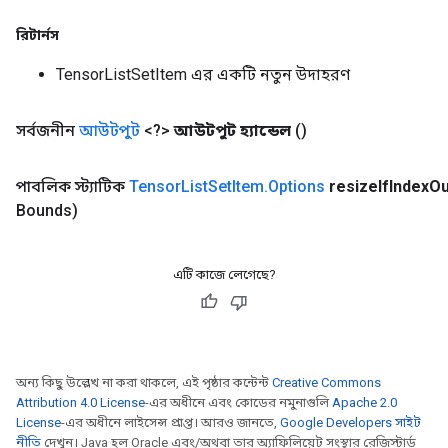
রিটার্নস
TensorListSetItem এর একটি নতুন উদাহরণ
সর্বজনীন
আউটপুট
<?>
আউটপুট হ্যান্ডেল
()
পাবলিক স্ট্যাটিক
Tensor
List
Set
Item
.
Options
resize
If
Index
Ou
Bounds)
এটি কাজে লেগেছে?
অন্য কিছু উল্লেখ না করা থাকলে, এই পৃষ্ঠার কন্টেন্ট
Creative Commons
Attribution 4.0 License
-এর অধীনে এবং কোডের নমুনাগুলি
Apache 2.0
License
-এর অধীনে লাইসেন্স প্রাপ্ত। আরও জানতে,
Google Developers সাইট
নীতি
দেখুন। Java হল Oracle এবং/অথবা তার অ্যাফিলিয়েট সংস্থার রেজিস্টার্ড