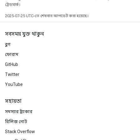
ট্রেডমার্ক।
2025-07-25 UTC-তে শেষবার আপডেট করা হয়েছে।
সবসময় যুক্ত থাকুন
ব্লগ
ফোরাম
GitHub
Twitter
YouTube
radAndCsrInput
gradMomentumAndCsrInput
সহায়তা
AndCsrInput
dCsrInput
সমস্যার ট্র্যাকার
ndCsrInput
রিলিজ নোট
Stack Overflow