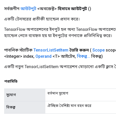
সর্বজনীন
আউটপুট
<অবজেক্ট>
হিসাবে আউটপুট
()
একটি টেনসরের প্রতীকী হ্যান্ডেল প্রদান করে।
TensorFlow অপারেশনের ইনপুট হল অন্য TensorFlow অপারেশনে
হ্যান্ডেল পেতে ব্যবহৃত হয় যা ইনপুটের গণনাকে প্রতিনিধিত্ব করে।
পাবলিক স্ট্যাটিক
Tensor
List
Set
Item
তৈরি করুন
(
Scope
scop
<Integer> index
,
Operand
<T> আইটেম
,
বিকল্প
.
.
.
বিকল্প)
একটি নতুন TensorListSetItem অপারেশন মোড়ানো একটি ক্লাস ত
পরামিতি
বর্তমান সুযোগ
সুযোগ
ঐচ্ছিক বৈশিষ্ট্য মান বহন করে
বিকল্প