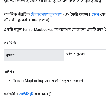
হ্যান্ডেল পেতে ব্যবহৃত হয় যা ইনপুটের গণনাকে প্রতিনিধিত্ব করে।
পাবলিক স্ট্যাটিক
টেনসরম্যাপলুকআপ
<U>
তৈরি করুন
(
স্কোপ
স্ক
<T> কী
,
ক্লাস<U> মান প্রকার)
একটি নতুন TensorMapLookup অপারেশন মোড়ানো একটি ক্লাস ত
পরামিতি
বর্তমান সুযোগ
সুযোগ
রিটার্নস
TensorMapLookup এর একটি নতুন উদাহরণ
সর্বজনীন
আউটপুট
<U>
মান
()