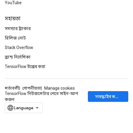
YouTube
radAndCsrInput
gradMomentumAndCsrInput
সহায়তা
AndCsrInput
dCsrInput
সমস্যার ট্র্যাকার
ndCsrInput
রিলিজ নোট
Stack Overflow
ব্র্যান্ড নির্দেশিকা
TensorFlow উল্লেখ করা
শর্তাবলী
গোপনীয়তা
Manage cookies
TensorFlow নিউজলেটার পেতে সাইন-আপ
সাবস্ক্রাইব করুন
করুন