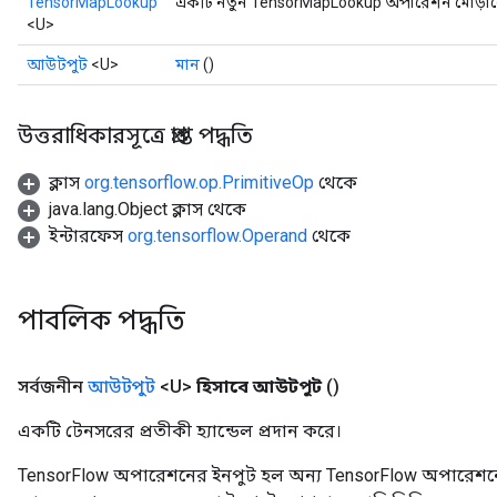
TensorMapLookup
একটি নতুন TensorMapLookup অপারেশন মোড়ানো 
<U>
আউটপুট
<U>
মান
()
উত্তরাধিকারসূত্রে প্রাপ্ত পদ্ধতি
ক্লাস
org.tensorflow.op.PrimitiveOp
থেকে
java.lang.Object ক্লাস থেকে
ইন্টারফেস
org.tensorflow.Operand
থেকে
পাবলিক পদ্ধতি
সর্বজনীন
আউটপুট
<U>
হিসাবে আউটপুট
()
একটি টেনসরের প্রতীকী হ্যান্ডেল প্রদান করে।
TensorFlow অপারেশনের ইনপুট হল অন্য TensorFlow অপারেশনে