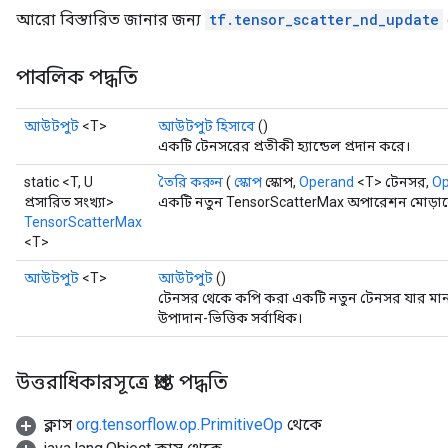
আরো বিস্তারিত জানার জন্য
tf.tensor_scatter_nd_update
x
পাবলিক পদ্ধতি
আউটপুট
<T>
আউটপুট হিসাবে
()
একটি টেনসরের প্রতীকী হ্যান্ডেল প্রদান করে।
static <T, U
তৈরি করুন
(
স্কোপ
স্কোপ,
Operand
<T> টেনসর,
Op
প্রসারিত সংখ্যা>
একটি নতুন TensorScatterMax অপারেশন মোড়ানো 
TensorScatterMax
<T>
আউটপুট
<T>
আউটপুট
()
টেনসর থেকে কপি করা একটি নতুন টেনসর যার মান
উপাদান-ভিত্তিক সর্বাধিক।
উত্তরাধিকারসূত্রে প্রাপ্ত পদ্ধতি
ক্লাস
org.tensorflow.op.PrimitiveOp
থেকে