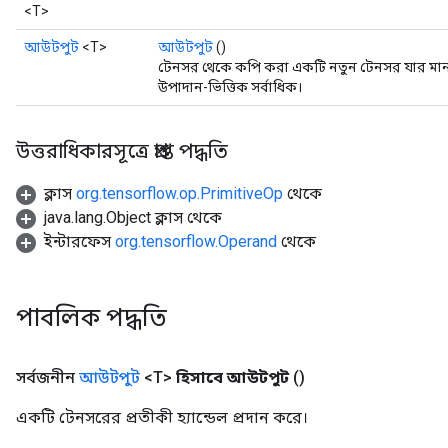
<T>
আউটপুট
<T>
আউটপুট
()
টেনসর থেকে কপি করা একটি নতুন টেনসর যার মান
উপাদান-ভিত্তিক সর্বাধিক।
উত্তরাধিকারসূত্রে প্রাপ্ত পদ্ধতি
ক্লাস
org.tensorflow.op.PrimitiveOp
থেকে
java.lang.Object ক্লাস থেকে
ইন্টারফেস
org.tensorflow.Operand
থেকে
পাবলিক পদ্ধতি
সর্বজনীন
আউটপুট
<T>
হিসাবে আউটপুট
()
একটি টেনসরের প্রতীকী হ্যান্ডেল প্রদান করে।