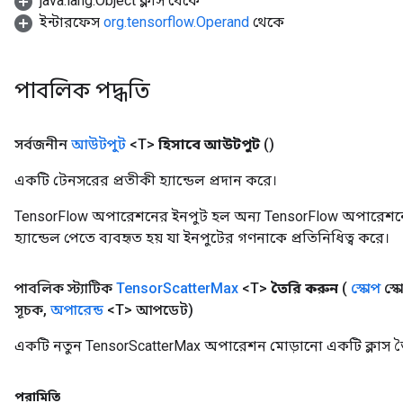
java.lang.Object ক্লাস থেকে
ইন্টারফেস
org.tensorflow.Operand
থেকে
পাবলিক পদ্ধতি
সর্বজনীন
আউটপুট
<T>
হিসাবে আউটপুট
()
একটি টেনসরের প্রতীকী হ্যান্ডেল প্রদান করে।
TensorFlow অপারেশনের ইনপুট হল অন্য TensorFlow অপারেশনে
হ্যান্ডেল পেতে ব্যবহৃত হয় যা ইনপুটের গণনাকে প্রতিনিধিত্ব করে।
পাবলিক স্ট্যাটিক
Tensor
Scatter
Max
<T>
তৈরি করুন
(
স্কোপ
স্ক
সূচক
,
অপারেন্ড
<T> আপডেট)
একটি নতুন TensorScatterMax অপারেশন মোড়ানো একটি ক্লাস ত
পরামিতি