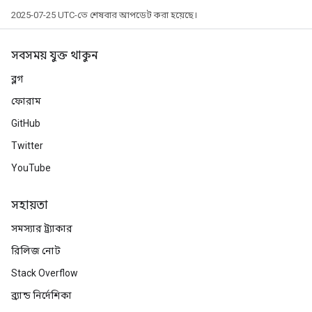
2025-07-25 UTC-তে শেষবার আপডেট করা হয়েছে।
সবসময় যুক্ত থাকুন
ব্লগ
ফোরাম
GitHub
Twitter
YouTube
radAndCsrInput
gradMomentumAndCsrInput
সহায়তা
AndCsrInput
dCsrInput
সমস্যার ট্র্যাকার
ndCsrInput
রিলিজ নোট
Stack Overflow
ব্র্যান্ড নির্দেশিকা