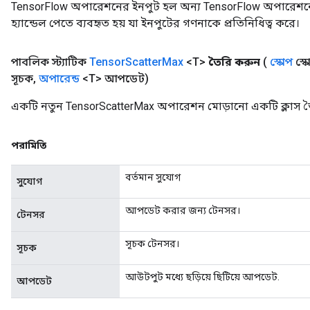
TensorFlow অপারেশনের ইনপুট হল অন্য TensorFlow অপারেশনে
হ্যান্ডেল পেতে ব্যবহৃত হয় যা ইনপুটের গণনাকে প্রতিনিধিত্ব করে।
পাবলিক স্ট্যাটিক
Tensor
Scatter
Max
<T>
তৈরি করুন
(
স্কোপ
স্ক
সূচক
,
অপারেন্ড
<T> আপডেট)
একটি নতুন TensorScatterMax অপারেশন মোড়ানো একটি ক্লাস ত
পরামিতি
বর্তমান সুযোগ
সুযোগ
আপডেট করার জন্য টেনসর।
টেনসর
সূচক টেনসর।
সূচক
আউটপুট মধ্যে ছড়িয়ে ছিটিয়ে আপডেট.
আপডেট