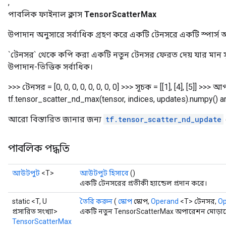
,
পাবলিক ফাইনাল ক্লাস
TensorScatterMax
উপাদান অনুসারে সর্বাধিক গ্রহণ করে একটি টেনসরে একটি স্পার্স
`টেনসর` থেকে কপি করা একটি নতুন টেনসর ফেরত দেয় যার মান 
উপাদান-ভিত্তিক সর্বাধিক।
>>> টেনসর = [0, 0, 0, 0, 0, 0, 0, 0] >>> সূচক = [[1], [4], [5]] >>> আ
tf.tensor_scatter_nd_max(tensor, indices, updates).numpy() array(
আরো বিস্তারিত জানার জন্য
tf.tensor_scatter_nd_update
পাবলিক পদ্ধতি
আউটপুট
<T>
আউটপুট হিসাবে
()
একটি টেনসরের প্রতীকী হ্যান্ডেল প্রদান করে।
static <T, U
তৈরি করুন
(
স্কোপ
স্কোপ,
Operand
<T> টেনসর,
Op
প্রসারিত সংখ্যা>
একটি নতুন TensorScatterMax অপারেশন মোড়ানো 
TensorScatterMax