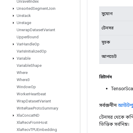
Unravel
Index
Unsorted
Segment
Join
সুযোগ
Unstack
Unstage
টেনসর
Unwrap
Dataset
Variant
Upper
Bound
সূচক
Var
Handle
Op
Var
Is
Initialized
Op
আপডেট
Variable
Variable
Shape
Where
রিটার্নস
Where3
Window
Op
TensorSca
Worker
Heartbeat
Wrap
Dataset
Variant
সর্বজনীন
আউটপু
Write
Raw
Proto
Summary
Xla
Concat
ND
টেনসর থেকে কপি
Xla
Recv
From
Host
ভিত্তিক সর্বনিম্ন।
Xla
Recv
TPUEmbedding