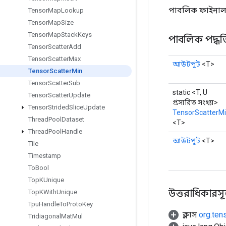
পাবলিক ফাইনাল 
Tensor
Map
Lookup
Tensor
Map
Size
Tensor
Map
Stack
Keys
পাবলিক পদ্ধত
Tensor
Scatter
Add
Tensor
Scatter
Max
আউটপুট
<T>
Tensor
Scatter
Min
Tensor
Scatter
Sub
static <T, U
Tensor
Scatter
Update
প্রসারিত সংখ্যা>
Tensor
Strided
Slice
Update
TensorScatterM
Thread
Pool
Dataset
<T>
Thread
Pool
Handle
আউটপুট
<T>
Tile
Timestamp
To
Bool
Top
KUnique
উত্তরাধিকারসূত্রে
Top
KWith
Unique
Tpu
Handle
To
Proto
Key
ক্লাস
org.ten
Tridiagonal
Mat
Mul