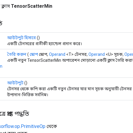
ক্লাস
TensorScatterMin
ি
আউটপুট হিসাবে
()
একটি টেনসরের প্রতীকী হ্যান্ডেল প্রদান করে।
তৈরি করুন
(
স্কোপ
স্কোপ,
Operand
<T> টেনসর,
Operand
<U> সূচক,
Ope
একটি নতুন TensorScatterMin অপারেশন মোড়ানো একটি ক্লাস তৈরি করার
in
আউটপুট
()
টেনসর থেকে কপি করা একটি নতুন টেনসর যার মান সূচক অনুযায়ী টেনসর
উপাদান-ভিত্তিক সর্বনিম্ন।
 প্রাপ্ত পদ্ধতি
sorflow.op.PrimitiveOp
থেকে