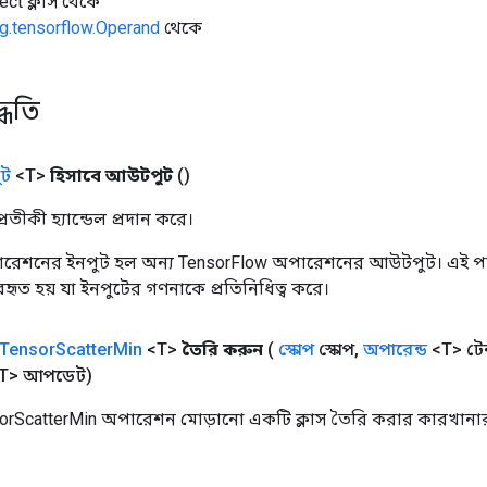
ect ক্লাস থেকে
g.tensorflow.Operand
থেকে
্ধতি
ট
<T>
হিসাবে আউটপুট
()
তীকী হ্যান্ডেল প্রদান করে।
রেশনের ইনপুট হল অন্য TensorFlow অপারেশনের আউটপুট। এই পদ্
্যবহৃত হয় যা ইনপুটের গণনাকে প্রতিনিধিত্ব করে।
Tensor
Scatter
Min
<T>
তৈরি করুন
(
স্কোপ
স্কোপ
,
অপারেন্ড
<T> টে
T> আপডেট)
orScatterMin অপারেশন মোড়ানো একটি ক্লাস তৈরি করার কারখানার 