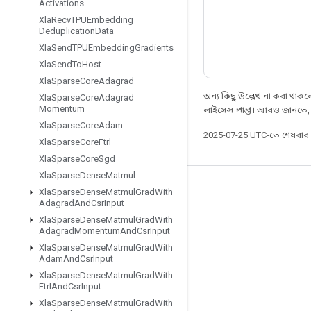
Activations
Xla
Recv
TPUEmbedding
Deduplication
Data
Xla
Send
TPUEmbedding
Gradients
Xla
Send
To
Host
Xla
Sparse
Core
Adagrad
অন্য কিছু উল্লেখ না করা থাকলে,
Xla
Sparse
Core
Adagrad
Momentum
লাইসেন্স প্রাপ্ত। আরও জানতে
Xla
Sparse
Core
Adam
2025-07-25 UTC-তে শেষবা
Xla
Sparse
Core
Ftrl
Xla
Sparse
Core
Sgd
Xla
Sparse
Dense
Matmul
সবসময় যুক্ত থাকুন
Xla
Sparse
Dense
Matmul
Grad
With
Adagrad
And
Csr
Input
ব্লগ
Xla
Sparse
Dense
Matmul
Grad
With
Adagrad
Momentum
And
Csr
Input
ফোরাম
Xla
Sparse
Dense
Matmul
Grad
With
Adam
And
Csr
Input
GitHub
Xla
Sparse
Dense
Matmul
Grad
With
Twitter
Ftrl
And
Csr
Input
Xla
Sparse
Dense
Matmul
Grad
With
YouTube