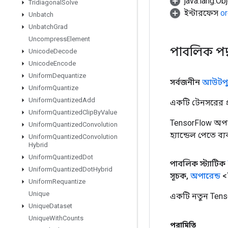
java.lang.Obj
Tridiagonal
Solve
ইন্টারফেস
or
Unbatch
Unbatch
Grad
Uncompress
Element
পাবলিক পদ
Unicode
Decode
Unicode
Encode
Uniform
Dequantize
সর্বজনীন
আউটপু
Uniform
Quantize
Uniform
Quantized
Add
একটি টেনসরের প্র
Uniform
Quantized
Clip
By
Value
TensorFlow অপা
Uniform
Quantized
Convolution
হ্যান্ডেল পেতে ব
Uniform
Quantized
Convolution
Hybrid
Uniform
Quantized
Dot
পাবলিক স্ট্যাটিক
Uniform
Quantized
Dot
Hybrid
সূচক
,
অপারেন্ড
<
Uniform
Requantize
Unique
একটি নতুন Tens
Unique
Dataset
Unique
With
Counts
পরামিতি