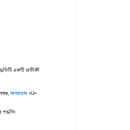
ধতিটি একটি প্রতীকী
নসর
,
অপারেন্ড
<U>
পদ্ধতি৷