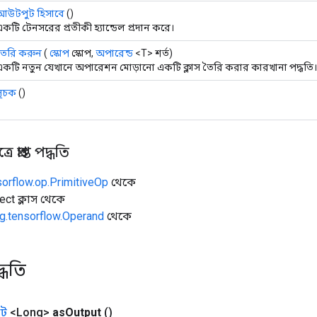
আউটপুট হিসাবে
()
কটি টেনসরের প্রতীকী হ্যান্ডেল প্রদান করে।
তৈরি করুন
(
স্কোপ
স্কোপ,
অপারেন্ড
<T> শর্ত)
একটি নতুন যেখানে অপারেশন মোড়ানো একটি ক্লাস তৈরি করার কারখানা পদ্ধতি।
সূচক
()
 প্রাপ্ত পদ্ধতি
sorflow.op.PrimitiveOp
থেকে
ect ক্লাস থেকে
g.tensorflow.Operand
থেকে
্ধতি
ট
<Long>
as
Output
()