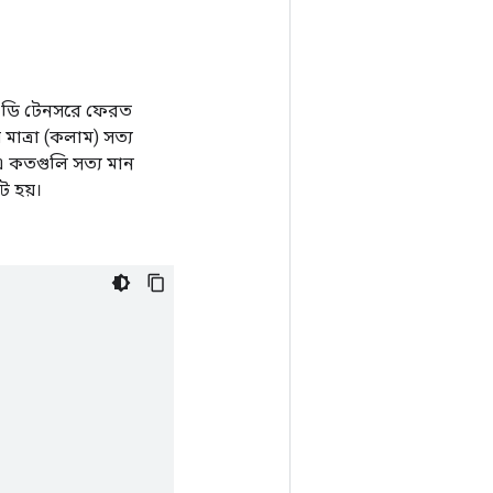
ি 2-ডি টেনসরে ফেরত
 মাত্রা (কলাম) সত্য
এ কতগুলি সত্য মান
ট হয়।