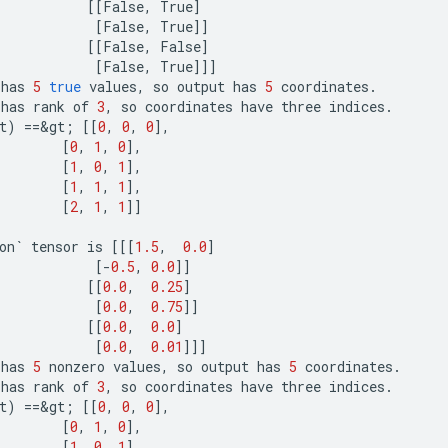
[[
False
,
True
]
[
False
,
True
]]
[[
False
,
False
]
[
False
,
True
]]]
has
5
true
values
,
so
output
has
5
coordinates
.
has
rank
of
3
,
so
coordinates
have
three
indices
.
t
)
==
&
gt
;
[[
0
,
0
,
0
]
,
[
0
,
1
,
0
]
,
[
1
,
0
,
1
]
,
[
1
,
1
,
1
]
,
[
2
,
1
,
1
]]
on
`
tensor
is
[[[
1.5
,
0.0
]
[-
0.5
,
0.0
]]
[[
0.0
,
0.25
]
[
0.0
,
0.75
]]
[[
0.0
,
0.0
]
[
0.0
,
0.01
]]]
has
5
nonzero
values
,
so
output
has
5
coordinates
.
has
rank
of
3
,
so
coordinates
have
three
indices
.
t
)
==
&
gt
;
[[
0
,
0
,
0
]
,
[
0
,
1
,
0
]
,
[
1
,
0
,
1
]
,