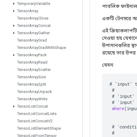
Temporary
Variable
পাবলিক ফাইনাল 
Tensor
Array
একটি টেনসরে অশূ
Tensor
Array
Close
Tensor
Array
Concat
এই ক্রিয়াকলাপটি 
Tensor
Array
Gather
দেওয়া হয় যেখানে
Tensor
Array
Grad
উপাদানগুলির স্থ
Tensor
Array
Grad
With
Shape
রয়েছে তার উপর 
Tensor
Array
Pack
Tensor
Array
Read
যেমন:
Tensor
Array
Scatter
Tensor
Array
Size
#
'
input
'
Tensor
Array
Split
#
Tensor
Array
Unpack
#
'
input
'
Tensor
Array
Write
#
'
input
'
Tensor
List
Concat
where
(
inpu
Tensor
List
Concat
Lists
Tensor
List
Concat
V2
#
`
conditi
Tensor
List
Element
Shape
#
Tensor
List
From
Tensor