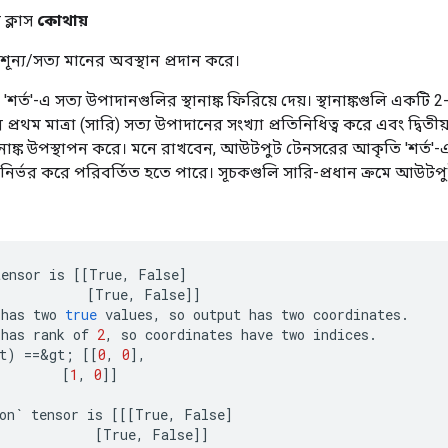
ক্লাস
কোথায়
ন্য/সত্য মানের অবস্থান প্রদান করে।
'শর্ত'-এ সত্য উপাদানগুলির স্থানাঙ্ক ফিরিয়ে দেয়। স্থানাঙ্কগুলি একট
 প্রথম মাত্রা (সারি) সত্য উপাদানের সংখ্যা প্রতিনিধিত্ব করে এবং দ্বিতীয়
ানাঙ্ক উপস্থাপন করে। মনে রাখবেন, আউটপুট টেনসরের আকৃতি 'শর্ত'-
নির্ভর করে পরিবর্তিত হতে পারে। সূচকগুলি সারি-প্রধান ক্রমে আউটপু
tensor
is
[[
True
,
False
]
[
True
,
False
]]
has
two
true
values
,
so
output
has
two
coordinates
.
has
rank
of
2
,
so
coordinates
have
two
indices
.
t
)
==
&
gt
;
[[
0
,
0
]
,
[
1
,
0
]]
on
`
tensor
is
[[[
True
,
False
]
[
True
,
False
]]