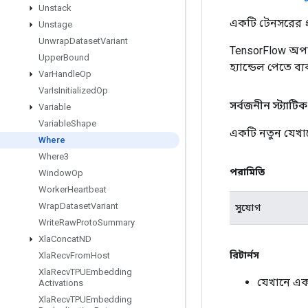
Unstack
একটি টেনসরের প্র
Unstage
Unwrap
Dataset
Variant
TensorFlow অপা
Upper
Bound
হ্যান্ডেল পেতে ব্
Var
Handle
Op
Var
Is
Initialized
Op
সর্বজনীন স্ট্যাটি
Variable
Variable
Shape
একটি নতুন যেখা
Where
Where3
পরামিতি
Window
Op
Worker
Heartbeat
Wrap
Dataset
Variant
সুযোগ
Write
Raw
Proto
Summary
Xla
Concat
ND
রিটার্নস
Xla
Recv
From
Host
Xla
Recv
TPUEmbedding
যেখানে এক
Activations
Xla
Recv
TPUEmbedding