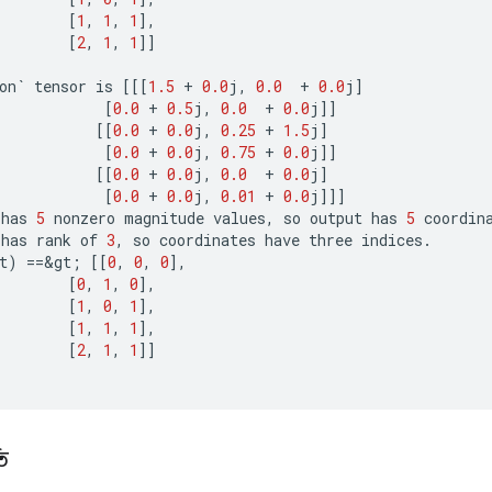
[
1
,
1
,
1
]
,
[
2
,
1
,
1
]]
on
`
tensor
is
[[[
1.5
+
0.0
j
,
0.0
+
0.0
j
]
[
0.0
+
0.5
j
,
0.0
+
0.0
j
]]
[[
0.0
+
0.0
j
,
0.25
+
1.5
j
]
[
0.0
+
0.0
j
,
0.75
+
0.0
j
]]
[[
0.0
+
0.0
j
,
0.0
+
0.0
j
]
[
0.0
+
0.0
j
,
0.01
+
0.0
j
]]]
has
5
nonzero
magnitude
values
,
so
output
has
5
coordin
has
rank
of
3
,
so
coordinates
have
three
indices
.
t
)
==
&
gt
;
[[
0
,
0
,
0
]
,
[
0
,
1
,
0
]
,
[
1
,
0
,
1
]
,
[
1
,
1
,
1
]
,
[
2
,
1
,
1
]]
ি