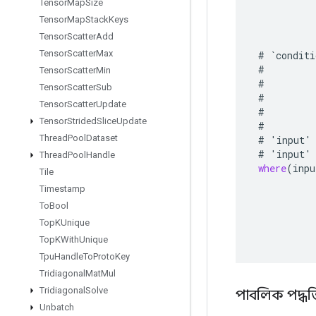
Tensor
Map
Size
Tensor
Map
Stack
Keys
Tensor
Scatter
Add
Tensor
Scatter
Max
#
`
conditi
#
Tensor
Scatter
Min
#
Tensor
Scatter
Sub
#
Tensor
Scatter
Update
#
Tensor
Strided
Slice
Update
#
Thread
Pool
Dataset
#
'
input
'
#
'
input
'
Thread
Pool
Handle
where
(
inpu
Tile
Timestamp
To
Bool
Top
KUnique
Top
KWith
Unique
Tpu
Handle
To
Proto
Key
Tridiagonal
Mat
Mul
Tridiagonal
Solve
পাবলিক পদ্ধত
Unbatch