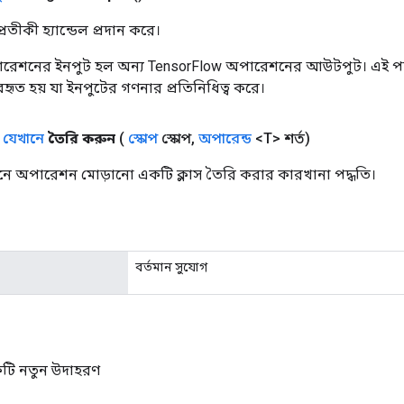
তীকী হ্যান্ডেল প্রদান করে।
রেশনের ইনপুট হল অন্য TensorFlow অপারেশনের আউটপুট। এই পদ্
যবহৃত হয় যা ইনপুটের গণনার প্রতিনিধিত্ব করে।
ক
যেখানে
তৈরি করুন
(
স্কোপ
স্কোপ
,
অপারেন্ড
<T> শর্ত)
নে অপারেশন মোড়ানো একটি ক্লাস তৈরি করার কারখানা পদ্ধতি।
বর্তমান সুযোগ
টি নতুন উদাহরণ