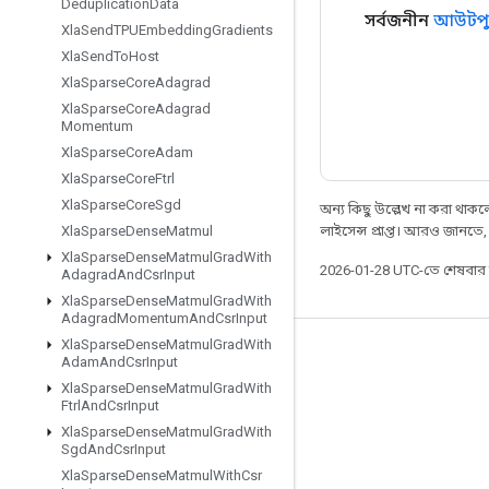
Deduplication
Data
সর্বজনীন
আউটপু
Xla
Send
TPUEmbedding
Gradients
Xla
Send
To
Host
Xla
Sparse
Core
Adagrad
Xla
Sparse
Core
Adagrad
Momentum
Xla
Sparse
Core
Adam
Xla
Sparse
Core
Ftrl
Xla
Sparse
Core
Sgd
অন্য কিছু উল্লেখ না করা থাকলে,
লাইসেন্স প্রাপ্ত। আরও জানতে
Xla
Sparse
Dense
Matmul
Xla
Sparse
Dense
Matmul
Grad
With
2026-01-28 UTC-তে শেষবা
Adagrad
And
Csr
Input
Xla
Sparse
Dense
Matmul
Grad
With
Adagrad
Momentum
And
Csr
Input
Xla
Sparse
Dense
Matmul
Grad
With
সবসময় যুক্ত থাকুন
Adam
And
Csr
Input
Xla
Sparse
Dense
Matmul
Grad
With
ব্লগ
Ftrl
And
Csr
Input
ফোরাম
Xla
Sparse
Dense
Matmul
Grad
With
Sgd
And
Csr
Input
GitHub
Xla
Sparse
Dense
Matmul
With
Csr