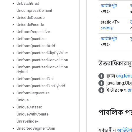
Unbatch
Grad
আউটপুট
Uncompress
Element
<লং>
এ
Unicode
Decode
static <T>
Unicode
Encode
কোথায়
Uniform
Dequantize
আউটপুট
Uniform
Quantize
<লং>
Uniform
Quantized
Add
Uniform
Quantized
Clip
By
Value
Uniform
Quantized
Convolution
উত্তরাধিকারসূত্রে
Uniform
Quantized
Convolution
Hybrid
ক্লাস
org.ten
Uniform
Quantized
Dot
java.lang.Obj
Uniform
Quantized
Dot
Hybrid
ইন্টারফেস
or
Uniform
Requantize
Unique
Unique
Dataset
পাবলিক পদ
Unique
With
Counts
Unravel
Index
Unsorted
Segment
Join
সর্বজনীন
আউটপু