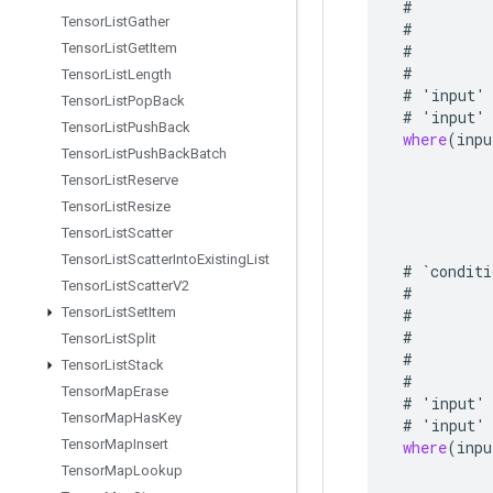
#
Tensor
List
Gather
#
Tensor
List
Get
Item
#
#
Tensor
List
Length
#
'
input
'
Tensor
List
Pop
Back
#
'
input
'
Tensor
List
Push
Back
where
(
inpu
Tensor
List
Push
Back
Batch
Tensor
List
Reserve
Tensor
List
Resize
Tensor
List
Scatter
Tensor
List
Scatter
Into
Existing
List
#
`
conditi
Tensor
List
Scatter
V2
#
Tensor
List
Set
Item
#
#
Tensor
List
Split
#
Tensor
List
Stack
#
Tensor
Map
Erase
#
'
input
'
Tensor
Map
Has
Key
#
'
input
'
Tensor
Map
Insert
where
(
inpu
Tensor
Map
Lookup