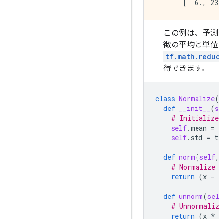
この例は、予測
徴の平均と単位
tf.math.redu
得できます。
class
Normalize
(
def
__init__
(
s
# Initialize
self
.
mean
=
self
.
std
=
t
def
norm
(
self
,
# Normalize 
return
(
x
-
def
unnorm
(
sel
# Unnormaliz
return
(
x
*