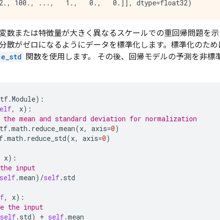
変数または特徴量が大きく異なるスケールでの重回帰問題を示
分散がゼロになるようにデータを標準化します。標準化のため
ce_std
関数を使用します。 その後、回帰モデルの予測を非標
tf
.
Module
):
elf
,
x
):
 the mean and standard deviation for normalization
tf
.
math
.
reduce_mean
(
x
,
axis
=
0
)
f
.
math
.
reduce_std
(
x
,
axis
=
0
)
x
):
the input
self
.
mean
)
/
self
.
std
f
,
x
):
e the input
self
.
std
)
+
self
.
mean