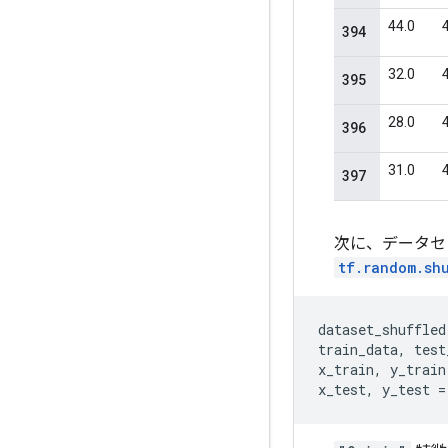
次に、データセ
tf.random.sh
dataset_shuffled
train_data
,
test
x_train
,
y_train
x_test
,
y_test
=