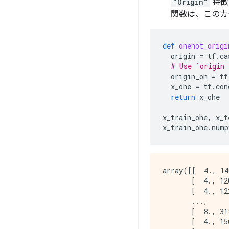
"Origin"
特徴
関数は、このカ
def
onehot_origi
origin
=
tf
.
ca
# Use `origin 
origin_oh
=
tf
x_ohe
=
tf
.
con
return
x_ohe
x_train_ohe
,
x_t
x_train_ohe
.
nump
array([[  4., 14
       [  4., 12
       [  4., 12
       ...,

       [  8., 31
       [  4., 15