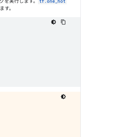
グを実行します。
tf.one_hot
ます。