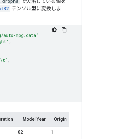
.dropna
で欠落している値を
at32
テンソル型に変換しま
g/auto-mpg.data'
ght'
,
\t
'
,