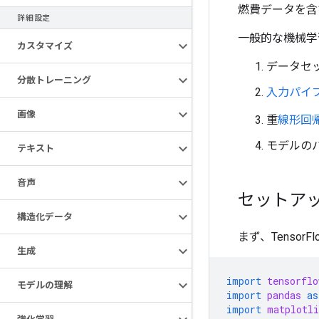
燃費データを
詳細設定
一般的な機械学
カスタマイズ
データセ
分散トレーニング
入力パイ
画像
重
線形回
モデルの
テキスト
音声
セットア
構造化データ
まず、Tenso
生成
import
tensorflo
モデルの理解
import
pandas
as
import
matplotli