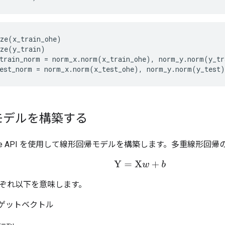
ze
(
x_train_ohe
)
ze
(
y_train
)
train_norm
=
norm_x
.
norm
(
x_train_ohe
),
norm_y
.
norm
(
y_tr
est_norm
=
norm_x
.
norm
(
x_test_ohe
),
norm_y
.
norm
(
y_test
)
モデルを構築する
ow Core API を使用して線形回帰モデルを構築します。多重線形
Y
=
X
w
+
b
ぞれ以下を意味します。
ーゲットベクトル