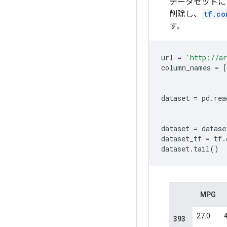
データセットに
削除し、
tf.co
す。
url
=
'http://ar
column_names
=
[
dataset
=
pd
.
rea
dataset
=
datase
dataset_tf
=
tf
.
dataset
.
tail
()