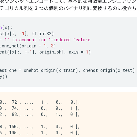
をワンホットエンコードして、基本的な特徴量エンジニアリン
テゴリカル列を 3 つの個別のバイナリ列に変換するのに役立ち
n
(
x
):
st
(
x
[:,
-
1
],
tf
.
int32
)
- 1` to account for 1-indexed feature
.
one_hot
(
origin
-
1
,
3
)
cat
([
x
[:,
:
-
1
],
origin_oh
],
axis
=
1
)
est_ohe
=
onehot_origin
(
x_train
),
onehot_origin
(
x_test
)
y
()
0.,  72., ...,   1.,   0.,   0.],

0.,  74., ...,   0.,   0.,   1.],

2.,  88., ...,   0.,   1.,   0.],

8., 150., ...,   1.,   0.,   0.],

6., 105., ...,   1.,   0.,   0.],
