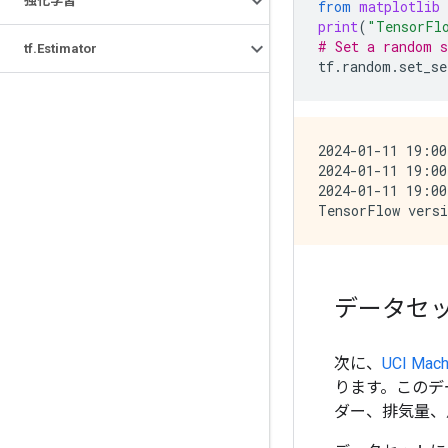
強化学習
from
matplotlib
print
(
"TensorFl
# Set a random s
tf
.
Estimator
tf
.
random
.
set_se
2024-01-11 19:00
2024-01-11 19:00
2024-01-11 19:00
データセ
次に、
UCI Mach
ります。このデ
ダー、排気量、