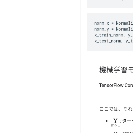
norm_x
=
Normali
norm_y
=
Normali
x_train_norm
,
y_
x_test_norm
,
y_t
機械学習
TensorFl
ここでは、それ
: タ
Y
m
×
1