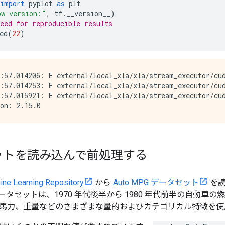
import
pyplot
as
plt
ow version:"
,
tf
.
__version__
)
eed for reproducible results 
ed
(
22
)
:57.014206: E external/local_xla/xla/stream_executor/cud
:57.014253: E external/local_xla/xla/stream_executor/cud
:57.015921: E external/local_xla/xla/stream_executor/cud
ットを読み込んで前処理する
ine Learning Repository
から
Auto MPG データセット
を読
ータセットは、1970 年代後半から 1980 年代前半の自動車
馬力、重量などのさまざまな量的およびカテゴリカル特徴を使