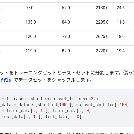
ットをトレーニングセットとテストセットに分割します。偏っ
uffle
でデータセットをシャッフルします。
=
tf
.
random
.
shuffle
(
dataset_tf
,
seed
=
22
)
_data
=
dataset_shuffled
[
100
:],
dataset_shuffled
[:
100
]
=
train_data
[:,
1
:],
train_data
[:,
0
]
test_data
[:,
1
:],
test_data
[:,
0
]