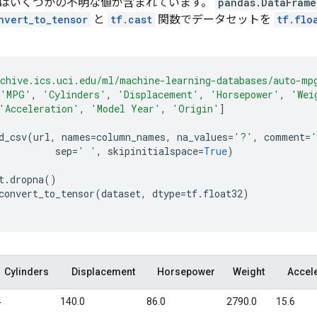
はいくつかの不明な値が含まれています。
pandas.DataFrame
nvert_to_tensor
と
tf.cast
関数でデータセットを
tf.flo
chive.ics.uci.edu/ml/machine-learning-databases/auto-mp
'MPG'
,
'Cylinders'
,
'Displacement'
,
'Horsepower'
,
'Wei
'Acceleration'
,
'Model Year'
,
'Origin'
]
d_csv
(
url
,
names
=
column_names
,
na_values
=
'?'
,
comment
=
'
sep
=
' '
,
skipinitialspace
=
True
)
t
.
dropna
()
convert_to_tensor
(
dataset
,
dtype
=
tf
.
float32
)