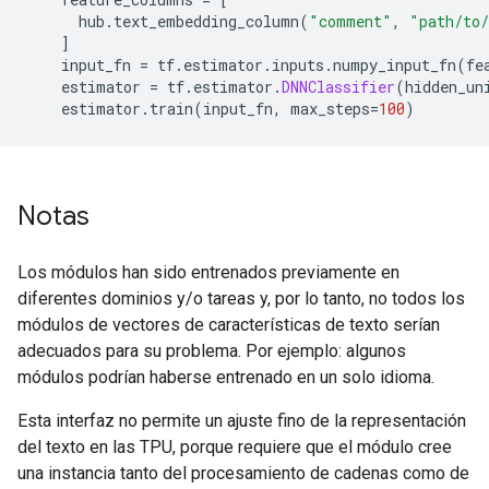
      hub
.
text_embedding_column
(
"comment"
,
"path/to
]
    input_fn 
=
 tf
.
estimator
.
inputs
.
numpy_input_fn
(
fe
    estimator 
=
 tf
.
estimator
.
DNNClassifier
(
hidden_un
    estimator
.
train
(
input_fn
,
 max_steps
=
100
)
Notas
Los módulos han sido entrenados previamente en
diferentes dominios y/o tareas y, por lo tanto, no todos los
módulos de vectores de características de texto serían
adecuados para su problema. Por ejemplo: algunos
módulos podrían haberse entrenado en un solo idioma.
Esta interfaz no permite un ajuste fino de la representación
del texto en las TPU, porque requiere que el módulo cree
una instancia tanto del procesamiento de cadenas como de