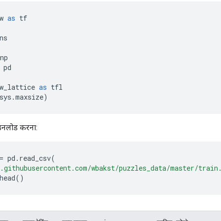
w 
as
 tf
ns
np
 pd
w_lattice 
as
 tfl
sys
.
maxsize
)
ाउनलोड करना:
=
 pd
.
read_csv
(
.githubusercontent.com/wbakst/puzzles_data/master/train
head
()