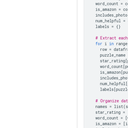
  word_count 
=
 c
  is_amazon 
=
 co
  includes_photo
  num_helpful 
=
 
  labels 
=
{}
# Extract each
for
 i 
in
 range
    row 
=
 datafr
    puzzle_name 
    star_rating
[
    word_count
[
p
    is_amazon
[
pu
    includes_pho
    num_helpful
[
    labels
[
puzzl
# Organize dat
  names 
=
 list
(
s
  star_rating 
=
  word_count 
=
[
  is_amazon 
=
[
i