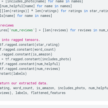
 
=
[
includes_photo
[
name
]
for
 name 
in
 names
]
[
num_helpful
[
name
]
for
 name 
in
 names
]
[[
len
(
ratings
)]
*
 len
(
ratings
)
for
 ratings 
in
 star_rati
ls
[
name
]
for
 name 
in
 names
]
reviews
ures
[
'num_reviews'
]
=
[
len
(
reviews
)
for
 reviews 
in
 num_
 into ragged tensors.
tf
.
ragged
.
constant
(
star_rating
)
f
.
ragged
.
constant
(
word_count
)
.
ragged
.
constant
(
is_amazon
)
 
=
 tf
.
ragged
.
constant
(
includes_photo
)
tf
.
ragged
.
constant
(
num_helpful
)
tf
.
ragged
.
constant
(
num_reviews
)
nstant
(
labels
)
eturn our extracted data.
ating
,
 word_count
,
 is_amazon
,
 includes_photo
,
 num_helpf
views
),
 labels
,
 flattened_features