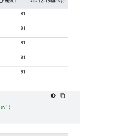
csv'
)