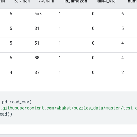
 pd
.
read_csv
(
.githubusercontent.com/wbakst/puzzles_data/master/test.
ead
()