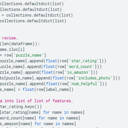
ollections
.
defaultdict
(
list
)
llections
.
defaultdict
(
list
)
 
=
 collections
.
defaultdict
(
list
)
collections
.
defaultdict
(
list
)
 review.
(
len
(
dataframe
)):
ame
.
iloc
[
i
]
=
 row
[
'puzzle_name'
]
puzzle_name
].
append
(
float
(
row
[
'star_rating'
]))
uzzle_name
].
append
(
float
(
row
[
'word_count'
]))
zzle_name
].
append
(
float
(
row
[
'is_amazon'
]))
to
[
puzzle_name
].
append
(
float
(
row
[
'includes_photo'
]))
puzzle_name
].
append
(
float
(
row
[
'num_helpful'
]))
e_name
]
=
float
(
row
[
label_name
])
a into list of list of features.
tar_rating
.
keys
())
[
star_rating
[
name
]
for
 name 
in
 names
]
word_count
[
name
]
for
 name 
in
 names
]
s_amazon
[
name
]
for
 name 
in
 names
]