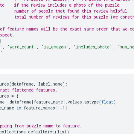
to    if the review includes a photo of the puzzle
      number of people that found this review helpful
      total number of reviews for this puzzle (we const
of feature names will be the exact same order that we c
xpect.
[
'
,
'word_count'
,
'is_amazon'
,
'includes_photo'
,
'num_h
s'
ures
(
dataframe
,
 label_name
):
ract flattened features.
ures 
=
{
me
:
 dataframe
[
feature_name
].
values
.
astype
(
float
)
e_name 
in
 feature_names
[:-
1
]
pping from puzzle name to feature.
collections
.
defaultdict
(
list
)