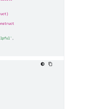
ruct)
onstruct
elpful'
,