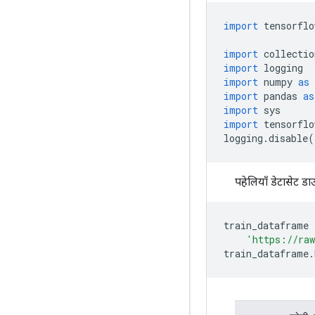
import
 tensorflo
import
 collectio
import
 logging
import
 numpy 
as
 
import
 pandas 
as
import
 sys
import
 tensorflo
logging
.
disable
(
पहेलियाँ डेटासेट ड
train_dataframe 
'https://raw
train_dataframe
.