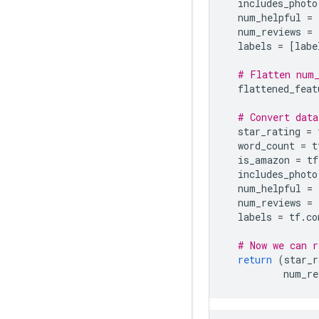
  includes_photo
  num_helpful 
=
  num_reviews 
=
  labels 
=
[
labe
# Flatten num_
  flattened_feat
# Convert data
  star_rating 
=
 
  word_count 
=
 t
  is_amazon 
=
 tf
  includes_photo
  num_helpful 
=
 
  num_reviews 
=
 
  labels 
=
 tf
.
co
# Now we can r
return
(
star_r
          num_re