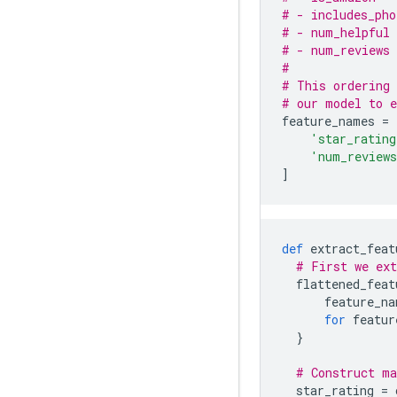
# - includes_pho
# - num_helpful 
# - num_reviews 
#
# This ordering 
# our model to e
feature_names 
=
'star_rating
'num_review
]
def
 extract_feat
# First we ext
  flattened_feat
      feature_na
for
 featur
}
# Construct ma
  star_rating 
=
 