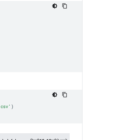
.csv'
)