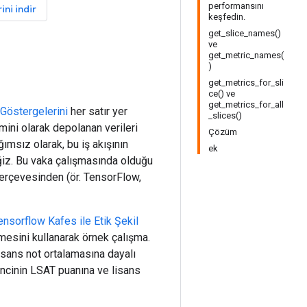
performansını
ini indir
keşfedin.
get_slice_names()
ve
get_metric_names(
)
get_metrics_for_sli
ce() ve
get_metrics_for_all
 Göstergelerini
her satır yer
_slices()
hmini olarak depolanan verileri
Çözüm
msız olarak, bu iş akışının
ek
eğiz. Bu vaka çalışmasında olduğu
erçevesinden (ör. TensorFlow,
ensorflow Kafes ile Etik Şekil
esini kullanarak örnek çalışma.
lisans not ortalamasına dayalı
rencinin LSAT puanına ve lisans