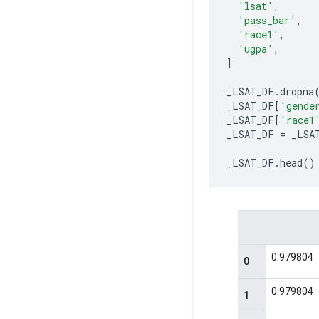
'lsat'
,
'pass_bar'
,
'race1'
,
'ugpa'
,
]
_LSAT_DF
.
dropna
_LSAT_DF
[
'gende
_LSAT_DF
[
'race1
_LSAT_DF 
=
 _LSA
_LSAT_DF
.
head
()