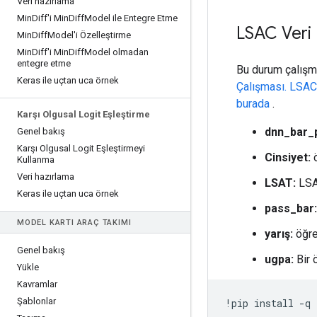
Veri hazırlama
Min
Diff'i Min
Diff
Model ile Entegre Etme
LSAC Veri
Min
Diff
Model'i Özelleştirme
Min
Diff'i Min
Diff
Model olmadan
entegre etme
Bu durum çalışma
Keras ile uçtan uca örnek
Çalışması. LSAC
burada
.
Karşı Olgusal Logit Eşleştirme
dnn_bar_p
Genel bakış
Karşı Olgusal Logit Eşleştirmeyi
Cinsiyet:
ö
Kullanma
Veri hazırlama
LSAT:
LSAT
Keras ile uçtan uca örnek
pass_bar:
MODEL KARTI ARAÇ TAKIMI
yarış:
öğren
Genel bakış
ugpa:
Bir 
Yükle
Kavramlar
Şablonlar
!
pip install 
-
q 