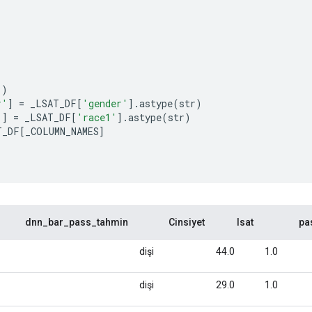
()
r'
]
=
 _LSAT_DF
[
'gender'
].
astype
(
str
)
'
]
=
 _LSAT_DF
[
'race1'
].
astype
(
str
)
T_DF
[
_COLUMN_NAMES
]