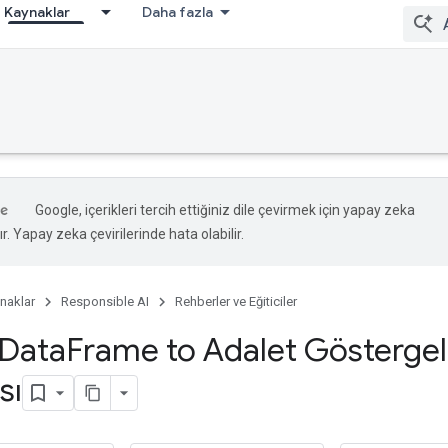
Kaynaklar
Daha fazla
Google, içerikleri tercih ettiğiniz dile çevirmek için yapay zeka
ır. Yapay zeka çevirilerinde hata olabilir.
naklar
Responsible AI
Rehberler ve Eğiticiler
 Data
Frame to Adalet Göstergel
sı