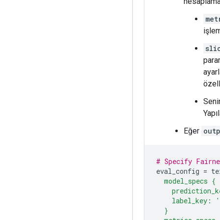
hesaplamak 
met
işlem
sli
param
ayar
özell
Seni
Yapı
Eğer
out
# Specify Fairne
eval_config 
=
 te
  model_specs {
    prediction_k
    label_key: '
  }