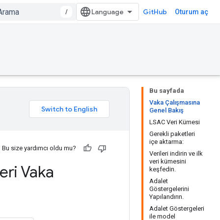
/
GitHub
Oturum aç
Bu sayfada
Vaka Çalışmasına
Genel Bakış
LSAC Veri Kümesi
Gerekli paketleri
içe aktarma:
Bu size yardımcı oldu mu?
Verileri indirin ve ilk
veri kümesini
eri Vaka
keşfedin.
Adalet
Göstergelerini
Yapılandırın.
Adalet Göstergeleri
ile model