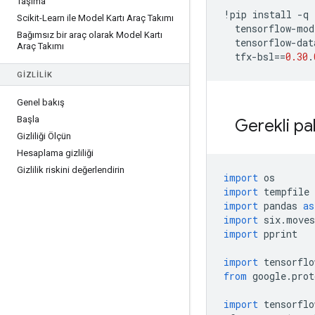
Taşıma
!
pip install 
-
q 
Scikit-Learn ile Model Kartı Araç Takımı
  tensorflow
-
mod
Bağımsız bir araç olarak Model Kartı
  tensorflow
-
dat
Araç Takımı
  tfx
-
bsl
==
0.30
.
GIZLILIK
Genel bakış
Başla
Gerekli pa
Gizliliği Ölçün
Hesaplama gizliliği
Gizlilik riskini değerlendirin
import
 os
import
 tempfile
import
 pandas 
as
import
 six
.
moves
import
 pprint
import
 tensorflo
from
 google
.
prot
import
 tensorflo