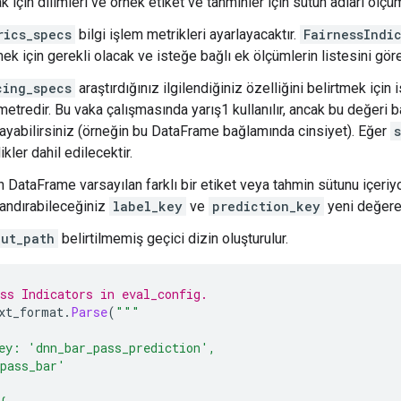
için dilimleri ve örnek etiket ve tahminler için sütun adları ölçüm
rics_specs
bilgi işlem metrikleri ayarlayacaktır.
FairnessIndi
ek için gerekli olacak ve isteğe bağlı ek ölçümlerin listesini gör
cing_specs
araştırdığınız ilgilendiğiniz özelliğini belirtmek için
etredir. Bu vaka çalışmasında yarış1 kullanılır, ancak bu değeri b
layabilirsiniz (örneğin bu DataFrame bağlamında cinsiyet). Eğer
ikler dahil edilecektir.
n DataFrame varsayılan farklı bir etiket veya tahmin sütunu içeri
landırabileceğiniz
label_key
ve
prediction_key
yeni değere
put_path
belirtilmemiş geçici dizin oluşturulur.
ss Indicators in eval_config.
xt_format
.
Parse
(
"""
ey: 'dnn_bar_pass_prediction',
pass_bar'