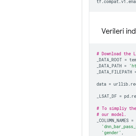
tf
.
compat
.
v1
.
ena
Verileri in
# Download the L
_DATA_ROOT 
=
 te
_DATA_PATH 
=
'h
_DATA_FILEPATH 
data 
=
 urllib
.
re
_LSAT_DF 
=
 pd
.
r
# To simpliy the
# our model.
_COLUMN_NAMES 
=
'dnn_bar_pass_
'gender'
,