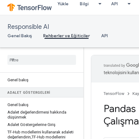
Yükle
Bilgi
API
Responsible AI
Genel Bakış
Rehberler ve Eğiticiler
API
teknolojisini kullan
Genel bakış
ADALET GÖSTERGELERI
TensorFlow
Kay
Genel bakış
Pandas
Adalet değerlendirmesi hakkında
düşünmek
Çalışma
Adalet Göstergelerine Giriş
TF-Hub modellerini kullanarak adaleti
değerlendirin
,
TF-Hub modellerini