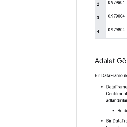
Adalet Gös
Bir DataFrame il
DataFrame 
Centilmenl
adlandırıl
Bu d
Bir DataFr