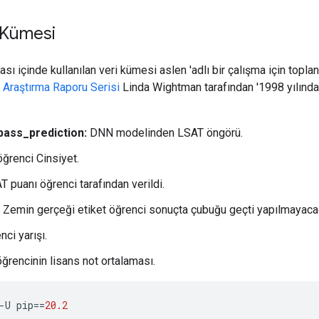
 Kümesi
sı içinde kullanılan veri kümesi aslen 'adlı bir çalışma için topla
 Araştırma Raporu Serisi
Linda Wightman tarafından '1998 yılında 
ass_prediction:
DNN modelinden LSAT öngörü.
ğrenci Cinsiyet.
 puanı öğrenci tarafından verildi.
Zemin gerçeği etiket öğrenci sonuçta çubuğu geçti yapılmayaca
ci yarışı.
öğrencinin lisans not ortalaması.
-
U pip
==
20.2