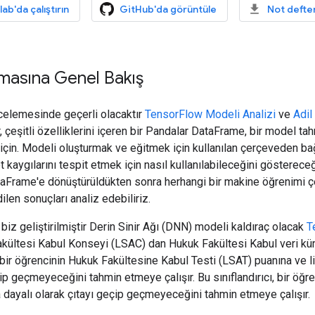
b'da çalıştırın
GitHub'da görüntüle
Not defter
masına Genel Bakış
celemesinde geçerli olacaktır
TensorFlow Modeli Analizi
ve
Adil
, çeşitli özelliklerini içeren bir Pandalar DataFrame, bir model ta
çin. Modeli oluşturmak ve eğitmek için kullanılan çerçeveden bağı
t kaygılarını tespit etmek için nasıl kullanılabileceğini gösterec
taFrame'e dönüştürüldükten sonra herhangi bir makine öğrenimi ç
ilen sonuçları analiz edebiliriz.
, biz geliştirilmiştir Derin Sinir Ağı (DNN) modeli kaldıraç olacak
T
ültesi Kabul Konseyi (LSAC) dan Hukuk Fakültesi Kabul veri küm
ı, bir öğrencinin Hukuk Fakültesine Kabul Testi (LSAT) puanına ve 
çip geçmeyeceğini tahmin etmeye çalışır. Bu sınıflandırıcı, bir öğ
 dayalı olarak çıtayı geçip geçmeyeceğini tahmin etmeye çalışır.