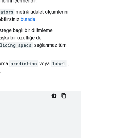
lerini içermelidir.
cators
metrik adalet ölçümlerini
ebilirsiniz
burada
.
 isteğe bağlı bir dilimleme
aşka bir özelliğe de
slicing_specs
sağlanmaz tüm
yorsa
prediction
veya
label
,
.