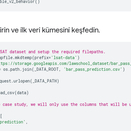
ble_v2_behavior
()
dirin ve ilk veri kümesini keşfedin
.
SAT dataset and setup the required filepaths.
mpfile
.
mkdtemp
(
prefix
=
'lsat-data'
)
ttps://storage.googleapis.com/lawschool_dataset/bar_pass
=
 os
.
path
.
join
(
_DATA_ROOT
,
'bar_pass_prediction.csv'
)
quest
.
urlopen
(
_DATA_PATH
)
ead_csv
(
data
)
 case study, we will only use the columns that will be 
[
prediction'
,