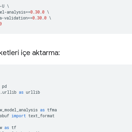
-
U 
\
el
-
analysis
==
0.30
.
0
\
a
-
validation
==
0.30
.
0
\
0
ketleri içe aktarma:
 pd
.
urllib 
as
 urllib
w_model_analysis 
as
 tfma
obuf 
import
 text_format
w 
as
 tf