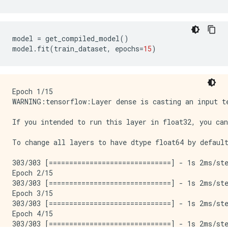
model
=
get_compiled_model
()
model
.
fit
(
train_dataset
,
epochs
=
15
)
Epoch 1/15

WARNING:tensorflow:Layer dense is casting an input t
If you intended to run this layer in float32, you can
To change all layers to have dtype float64 by defaul
303/303 [==============================] - 1s 2ms/ste
Epoch 2/15

303/303 [==============================] - 1s 2ms/ste
Epoch 3/15

303/303 [==============================] - 1s 2ms/ste
Epoch 4/15

303/303 [==============================] - 1s 2ms/ste