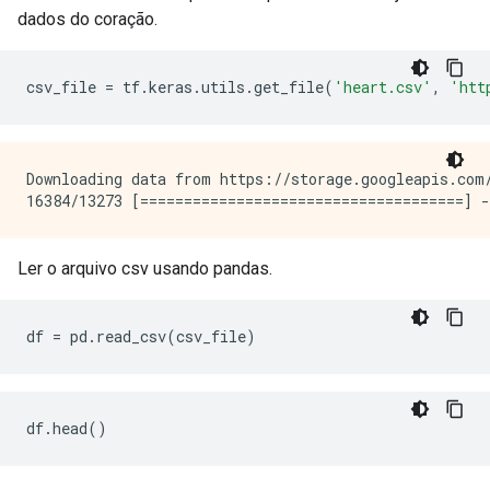
dados do coração.
csv_file
=
tf
.
keras
.
utils
.
get_file
(
'heart.csv'
,
'htt
Downloading data from https://storage.googleapis.com/
Ler o arquivo csv usando pandas.
df
=
pd
.
read_csv
(
csv_file
)
df
.
head
()