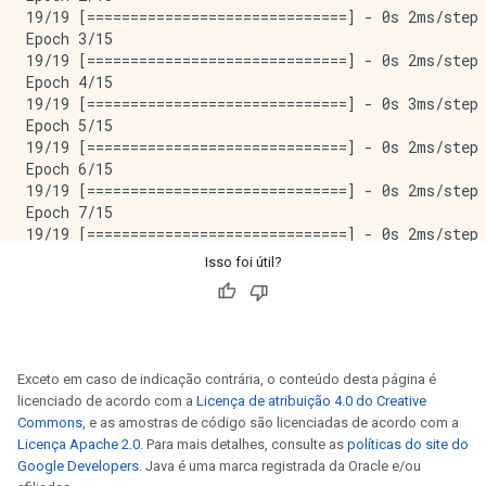
19/19 [==============================] - 0s 2ms/step 
Epoch 3/15

19/19 [==============================] - 0s 2ms/step 
Epoch 4/15

19/19 [==============================] - 0s 3ms/step 
Epoch 5/15

19/19 [==============================] - 0s 2ms/step 
Epoch 6/15

19/19 [==============================] - 0s 2ms/step 
Epoch 7/15

19/19 [==============================] - 0s 2ms/step 
Epoch 8/15

Isso foi útil?
19/19 [==============================] - 0s 2ms/step 
Epoch 9/15

19/19 [==============================] - 0s 2ms/step 
Epoch 10/15

19/19 [==============================] - 0s 2ms/step 
Exceto em caso de indicação contrária, o conteúdo desta página é
Epoch 11/15

licenciado de acordo com a
Licença de atribuição 4.0 do Creative
19/19 [==============================] - 0s 2ms/step 
Commons
, e as amostras de código são licenciadas de acordo com a
Epoch 12/15

Licença Apache 2.0
. Para mais detalhes, consulte as
políticas do site do
19/19 [==============================] - 0s 2ms/step 
Google Developers
. Java é uma marca registrada da Oracle e/ou
Epoch 13/15
