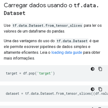
Carregar dados usando o
tf
.
data
.
Dataset
Use
tf.data.Dataset.from_tensor_slices
para ler os
valores de um dataframe do pandas.
Uma das vantagens do uso do
tf.data.Dataset
é que
ele permite escrever pipelines de dados simples e
altamente eficientes. Leia o
loading data guide
para obter
mais informações.
target
=
df
.
pop
(
'target'
)
dataset
=
tf
.
data
.
Dataset
.
from_tensor_slices
((
df
.
val