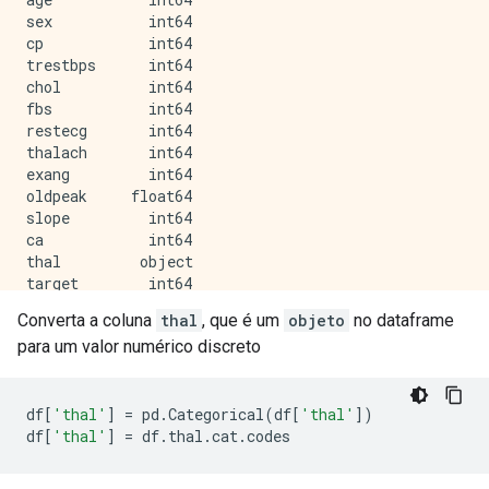
sex           int64

cp            int64

trestbps      int64

chol          int64

fbs           int64

restecg       int64

thalach       int64

exang         int64

oldpeak     float64

slope         int64

ca            int64

thal         object

target        int64

Converta a coluna
thal
, que é um
objeto
no dataframe
para um valor numérico discreto
df
[
'thal'
]
=
pd
.
Categorical
(
df
[
'thal'
])
df
[
'thal'
]
=
df
.
thal
.
cat
.
codes