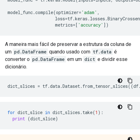
model_func
.
compile
(
optimizer
=
'adam'
,
loss
=
tf
.
keras
.
losses
.
BinaryCrossen
metrics
=
[
'accuracy'
])
A maneira mais fácil de preservar a estrutura da coluna de
um
pd.DataFrame
quando usado com
tf.data
é
converter o
pd.DataFrame
em um
dict
e dividir esse
dicionário.
dict_slices
=
tf
.
data
.
Dataset
.
from_tensor_slices
((
df
for
dict_slice
in
dict_slices
.
take
(
1
):
print
(
dict_slice
)