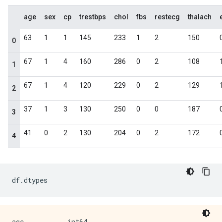
df
.
dtypes
age           int64
