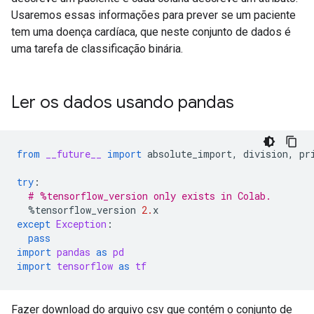
Usaremos essas informações para prever se um paciente
tem uma doença cardíaca, que neste conjunto de dados é
uma tarefa de classificação binária.
Ler os dados usando pandas
from
__future__
import
absolute_import
,
division
,
pr
try
:
# %tensorflow_version only exists in Colab.
%
tensorflow_version
2.
x
except
Exception
:
pass
import
pandas
as
pd
import
tensorflow
as
tf
Fazer download do arquivo csv que contém o conjunto de