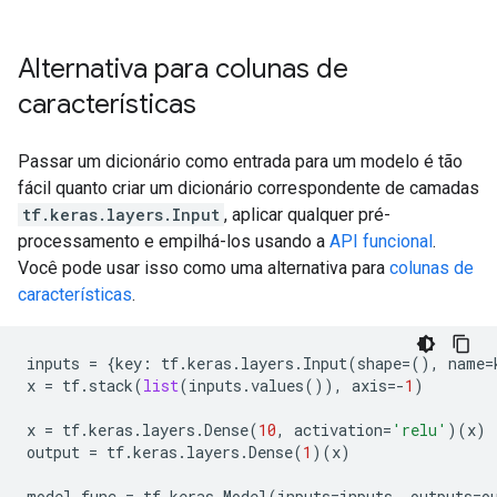
Epoch 5/15

303/303 [==============================] - 1s 2ms/ste
Epoch 6/15

Alternativa para colunas de
303/303 [==============================] - 1s 2ms/ste
características
Epoch 7/15

303/303 [==============================] - 1s 2ms/ste
Epoch 8/15

Passar um dicionário como entrada para um modelo é tão
303/303 [==============================] - 1s 2ms/ste
fácil quanto criar um dicionário correspondente de camadas
Epoch 9/15

303/303 [==============================] - 1s 2ms/ste
tf.keras.layers.Input
, aplicar qualquer pré-
Epoch 10/15

processamento e empilhá-los usando a
API funcional
.
303/303 [==============================] - 1s 2ms/ste
Você pode usar isso como uma alternativa para
colunas de
Epoch 11/15

características
.
303/303 [==============================] - 1s 2ms/ste
Epoch 12/15

303/303 [==============================] - 1s 2ms/ste
inputs
=
{
key
:
tf
.
keras
.
layers
.
Input
(
shape
=
(),
name
=
Epoch 13/15

x
=
tf
.
stack
(
list
(
inputs
.
values
()),
axis
=-
1
)
303/303 [==============================] - 1s 2ms/ste
Epoch 14/15

x
=
tf
.
keras
.
layers
.
Dense
(
10
,
activation
=
'relu'
)(
x
)
303/303 [==============================] - 1s 2ms/ste
output
=
tf
.
keras
.
layers
.
Dense
(
1
)(
x
)
Epoch 15/15

303/303 [==============================] - 1s 2ms/ste
model_func
=
tf
.
keras
.
Model
(
inputs
=
inputs
,
outputs
=
o