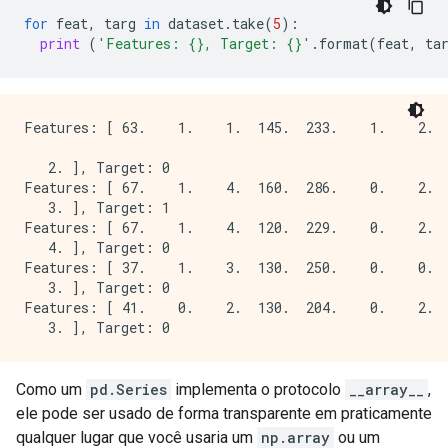
for
feat
,
targ
in
dataset
.
take
(
5
):
print
(
'Features: 
{}
, Target: 
{}
'
.
format
(
feat
,
ta
Features: [ 63.    1.    1.  145.  233.    1.    2.  
   2. ], Target: 0

Features: [ 67.    1.    4.  160.  286.    0.    2.  
   3. ], Target: 1

Features: [ 67.    1.    4.  120.  229.    0.    2.  
   4. ], Target: 0

Features: [ 37.    1.    3.  130.  250.    0.    0.  
   3. ], Target: 0

Features: [ 41.    0.    2.  130.  204.    0.    2.  
Como um
pd.Series
implementa o protocolo
__array__
,
ele pode ser usado de forma transparente em praticamente
qualquer lugar que você usaria um
np.array
ou um