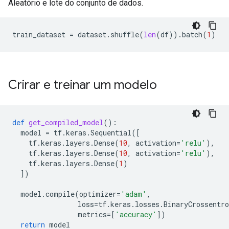
Aleatório e lote do conjunto de dados.
train_dataset
=
dataset
.
shuffle
(
len
(
df
))
.
batch
(
1
)
Crirar e treinar um modelo
def
get_compiled_model
():
model
=
tf
.
keras
.
Sequential
([
tf
.
keras
.
layers
.
Dense
(
10
,
activation
=
'relu'
),
tf
.
keras
.
layers
.
Dense
(
10
,
activation
=
'relu'
),
tf
.
keras
.
layers
.
Dense
(
1
)
])
model
.
compile
(
optimizer
=
'adam'
,
loss
=
tf
.
keras
.
losses
.
BinaryCrossentro
metrics
=
[
'accuracy'
])
return
model