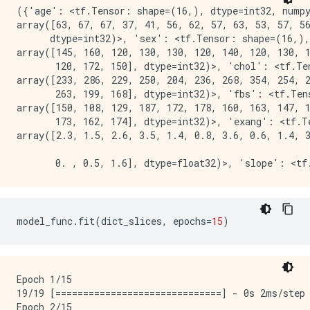
({'age': <tf.Tensor: shape=(16,), dtype=int32, numpy
array([63, 67, 67, 37, 41, 56, 62, 57, 63, 53, 57, 56
      dtype=int32)>, 'sex': <tf.Tensor: shape=(16,),
array([145, 160, 120, 130, 130, 120, 140, 120, 130, 1
       120, 172, 150], dtype=int32)>, 'chol': <tf.Te
array([233, 286, 229, 250, 204, 236, 268, 354, 254, 2
       263, 199, 168], dtype=int32)>, 'fbs': <tf.Ten
array([150, 108, 129, 187, 172, 178, 160, 163, 147, 1
       173, 162, 174], dtype=int32)>, 'exang': <tf.T
array([2.3, 1.5, 2.6, 3.5, 1.4, 0.8, 3.6, 0.6, 1.4, 3
model_func
.
fit
(
dict_slices
,
epochs
=
15
)
Epoch 1/15

19/19 [==============================] - 0s 2ms/step 
Epoch 2/15
