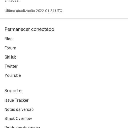
afiliadas.
19/19 [==============================] - 0s 2ms/step 
Epoch 14/15

Última atualização 2022-01-24 UTC.
19/19 [==============================] - 0s 2ms/step 
Epoch 15/15

19/19 [==============================] - 0s 2ms/step 
Permanecer conectado
Blog
Fórum
GitHub
Twitter
YouTube
Suporte
Issue Tracker
Notas da versão
Stack Overflow
Diretrizes da marca