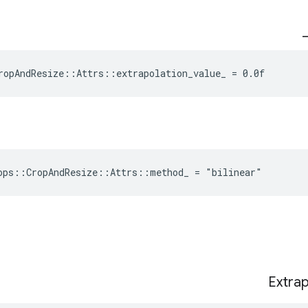
ropAndResize::Attrs::extrapolation_value_ = 0.0f
ops::CropAndResize::Attrs::method_ = "bilinear"
Extrap