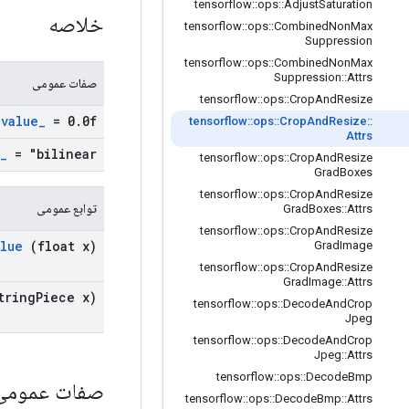
tensorflow
::
ops
::
Adjust
Saturation
خلاصه
tensorflow
::
ops
::
Combined
Non
Max
Suppression
tensorflow
::
ops
::
Combined
Non
Max
Suppression
::
Attrs
صفات عمومی
tensorflow
::
ops
::
Crop
And
Resize
_
value
_
= 0
.
0f
tensorflow
::
ops
::
Crop
And
Resize
::
Attrs
_
= "bilinear"
tensorflow
::
ops
::
Crop
And
Resize
Grad
Boxes
tensorflow
::
ops
::
Crop
And
Resize
توابع عمومی
Grad
Boxes
::
Attrs
tensorflow
::
ops
::
Crop
And
Resize
alue
(float x)
Grad
Image
tensorflow
::
ops
::
Crop
And
Resize
Grad
Image
::
Attrs
tring
Piece x)
tensorflow
::
ops
::
Decode
And
Crop
Jpeg
tensorflow
::
ops
::
Decode
And
Crop
Jpeg
::
Attrs
tensorflow
::
ops
::
Decode
Bmp
صفات عموم
tensorflow
::
ops
::
Decode
Bmp
::
Attrs