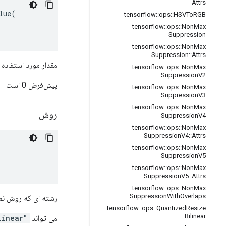
Attrs
ue(

tensorflow
::
ops
::
HSVTo
RGB
tensorflow
::
ops
::
Non
Max
Suppression
tensorflow
::
ops
::
Non
Max
Suppression
::
Attrs
مقدار مورد استفاده 
tensorflow
::
ops
::
Non
Max
Suppression
V2
پیش‌فرض 0 است
tensorflow
::
ops
::
Non
Max
Suppression
V3
tensorflow
::
ops
::
Non
Max
روش
Suppression
V4
tensorflow
::
ops
::
Non
Max
Suppression
V4
::
Attrs
tensorflow
::
ops
::
Non
Max
Suppression
V5
tensorflow
::
ops
::
Non
Max
Suppression
V5
::
Attrs
tensorflow
::
ops
::
Non
Max
Suppression
With
Overlaps
رشته ای که روش نمو
tensorflow
::
ops
::
Quantized
Resize
Bilinear
می تواند
"bilinear"