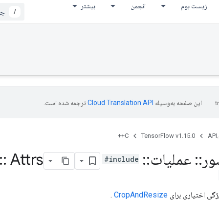
زیست بوم
انجمن
بیشتر
/
این صفحه به‌وسیله
ترجمه شده است.
C++
TensorFlow v1.15.0
API،
ور
::
عملیات
::
Crop
Attrs
::
#include
ژگی اختیاری برای
CropAndResize
.