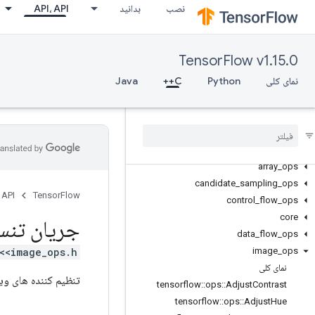
نصب
بدانید
API، API
TensorFlow v1.15.0
نمای کلی
Python
C++
Java
C++
array
_
ops
candidate
_
sampling
_
ops
 API
TensorFlow
control
_
flow
_
ops
core
جریان تنس
data
_
flow
_
ops
<image_ops.h>
image
_
ops
نمای کلی
تنظیم کننده های وی
tensorflow
::
ops
::
Adjust
Contrast
tensorflow
::
ops
::
Adjust
Hue