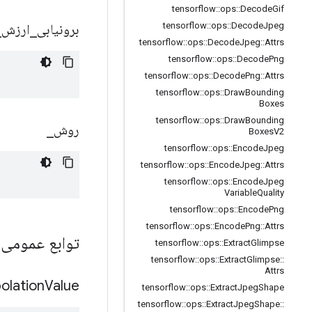
tensorflow
::
ops
::
Decode
Gif
tensorflow
::
ops
::
Decode
Jpeg
برونیابی
_
ارزش
_
tensorflow
::
ops
::
Decode
Jpeg
::
Attrs
tensorflow
::
ops
::
Decode
Png
tensorflow
::
ops
::
Decode
Png
::
Attrs
tensorflow
::
ops
::
Draw
Bounding
Boxes
tensorflow
::
ops
::
Draw
Bounding
روش
_
Boxes
V2
tensorflow
::
ops
::
Encode
Jpeg
tensorflow
::
ops
::
Encode
Jpeg
::
Attrs
tensorflow
::
ops
::
Encode
Jpeg
Variable
Quality
tensorflow
::
ops
::
Encode
Png
tensorflow
::
ops
::
Encode
Png
::
Attrs
توابع عمومی
tensorflow
::
ops
::
Extract
Glimpse
tensorflow
::
ops
::
Extract
Glimpse
::
Attrs
olation
Value
tensorflow
::
ops
::
Extract
Jpeg
Shape
tensorflow
::
ops
::
Extract
Jpeg
Shape
::