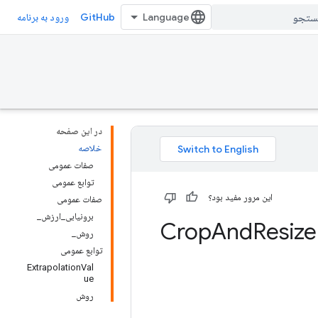
GitHub
ورود به برنامه
در این صفحه
خلاصه
صفات عمومی
توابع عمومی
این مرور مفید بود؟
صفات عمومی
برونیابی_ارزش_
And
Resize
روش_
توابع عمومی
ExtrapolationVal
ue
روش