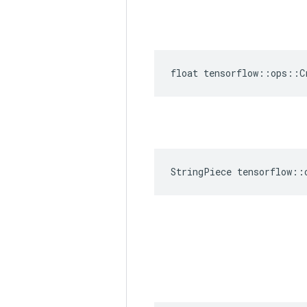
float tensorflow::ops::C
StringPiece tensorflow::