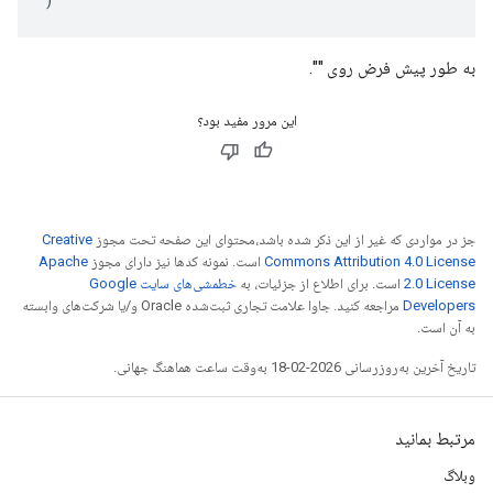
به طور پیش فرض روی "".
این مرور مفید بود؟
جز در مواردی که غیر از این ذکر شده باشد،‌محتوای این صفحه تحت مجوز
Creative
Commons Attribution 4.0 License
است. نمونه کدها نیز دارای مجوز
Apache
2.0 License
است. برای اطلاع از جزئیات، به
خطمشی‌های سایت Google
Developers‏
مراجعه کنید. جاوا علامت تجاری ثبت‌شده Oracle و/یا شرکت‌های وابسته
به آن است.
تاریخ آخرین به‌روزرسانی 2026-02-18 به‌وقت ساعت هماهنگ جهانی.
مرتبط بمانید
وبلاگ