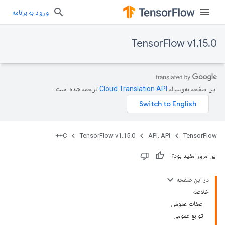
ورود به برنامه
TensorFlow v1.15.0
این صفحه به‌وسیله
ترجمه شده است.
C++
TensorFlow v1.15.0
API، API
TensorFlow
این مرور مفید بود؟
در این صفحه
خلاصه
صفات عمومی
توابع عمومی