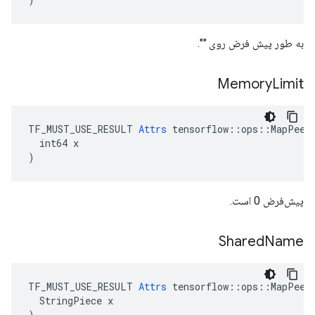
به طور پیش فرض روی "".
Memory
Limit
TF_MUST_USE_RESULT 
Attrs
 tensorflow::ops::MapPeek:
  int64 x

)
پیش‌فرض 0 است.
Shared
Name
TF_MUST_USE_RESULT 
Attrs
 tensorflow::ops::MapPeek:
  StringPiece x

)