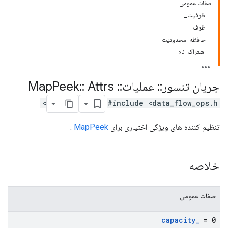
صفات عمومی
ظرفیت_
ظرف_
حافظه_محدودیت_
اشتراک_نام_
جریان تنسور
::
عملیات
::
Map
Attrs
::
Peek
#include <data_flow_ops.h>
تنظیم کننده های ویژگی اختیاری برای
MapPeek
.
خلاصه
صفات عمومی
capacity
_
= 0