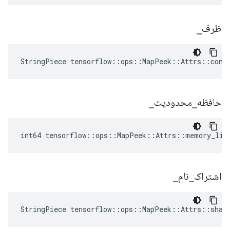
ظرف
_
StringPiece tensorflow::ops::MapPeek::Attrs::cont
حافظه
_
محدودیت
_
int64 tensorflow::ops::MapPeek::Attrs::memory_lim
اشتراک
_
نام
_
StringPiece tensorflow::ops::MapPeek::Attrs::shar