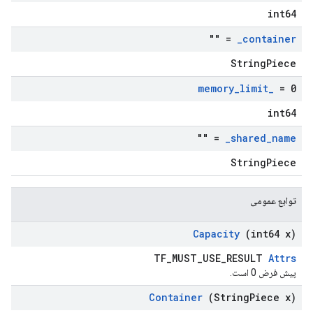
int64
= ""
_
container
StringPiece
memory
_
limit
_
= 0
int64
= ""
_
shared
_
name
StringPiece
توابع عمومی
Capacity
(int64 x)
TF_MUST_USE_RESULT
Attrs
پیش فرض 0 است.
Container
(String
Piece x)