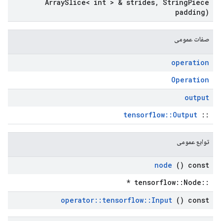
Array
Slice< int > & strides
,
String
Piece
padding)
صفات عمومی
operation
Operation
output
tensorflow::Output
::
توابع عمومی
node
() const
::tensorflow::Node *
operator
::
tensorflow
::
Input
() const