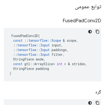
توابع عمومی
Fused
Pad
Conv2D
FusedPadConv2D
(
const
::
tensorflow
::
Scope
&
scope
,
::
tensorflow
::
Input
input
,
::
tensorflow
::
Input
paddings
,
::
tensorflow
::
Input
filter
,
StringPiece
mode
,
const
gtl
::
ArraySlice
<
int
>
&
strides
,
StringPiece
padding
)
گره