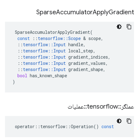
Sparse
Accumulator
Apply
Gradient
SparseAccumulatorApplyGradient
(
const
::
tensorflow
::
Scope
&
scope
,
::
tensorflow
::
Input
handle
,
::
tensorflow
::
Input
local_step
,
::
tensorflow
::
Input
gradient_indices
,
::
tensorflow
::
Input
gradient_values
,
::
tensorflow
::
Input
gradient_shape
,
bool
has_known_shape
)
عملگر
::
tensorflow
::
عملیات
operator
::
tensorflow
::
Operation
()
const