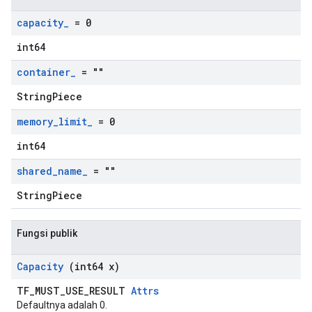
capacity
_
= 0
int64
container
_
= ""
StringPiece
memory
_
limit
_
= 0
int64
shared
_
name
_
= ""
StringPiece
Fungsi publik
Capacity
(int64 x)
TF_MUST_USE_RESULT
Attrs
Defaultnya adalah 0.