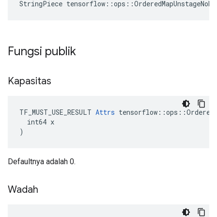
StringPiece tensorflow::ops::OrderedMapUnstageNoK
Fungsi publik
Kapasitas
TF_MUST_USE_RESULT 
Attrs
 tensorflow::ops::OrderedM
  int64 x

)
Defaultnya adalah 0.
Wadah