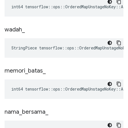
int64 tensorflow::ops::OrderedMapUnstageNoKey::Att
wadah
_
StringPiece tensorflow::ops::OrderedMapUnstageNoKe
memori
_
batas
_
int64 tensorflow::ops::OrderedMapUnstageNoKey::At
nama
_
bersama
_