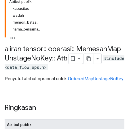
Atribut publik
kapasitas_
wadah_
memori_batas_
nama_bersama_
aliran tensor
::
operasi
::
Memesan
Map
Unstage
No
Key
::
Attr
#include
<data_flow_ops.h>
Penyetel atribut opsional untuk
OrderedMapUnstageNoKey
.
Ringkasan
Atribut publik