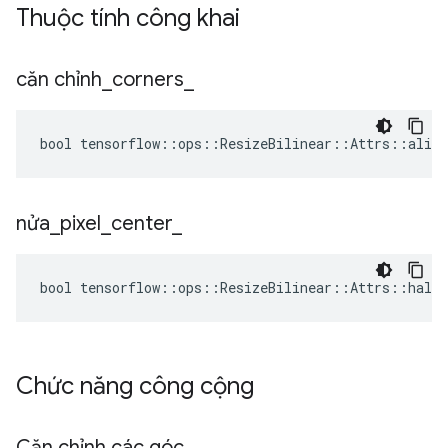
Thuộc tính công khai
căn chỉnh
_
corners
_
bool tensorflow::ops::ResizeBilinear::Attrs::align
nửa
_
pixel
_
center
_
bool tensorflow::ops::ResizeBilinear::Attrs::half_
Chức năng công cộng
Căn chỉnh các góc