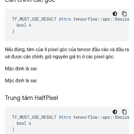
TF_MUST_USE_RESULT 
Attrs
 tensorflow::ops::ResizeBi
  bool x

)
Nếu đúng, tâm của 4 pixel góc của tensor đầu vào và đầu ra
sẽ được căn chỉnh, giữ nguyên giá trị ở các pixel góc.
Mặc định là sai.
Mặc định là sai
Trung tâm Half
Pixel
TF_MUST_USE_RESULT 
Attrs
 tensorflow::ops::ResizeBi
  bool x

)