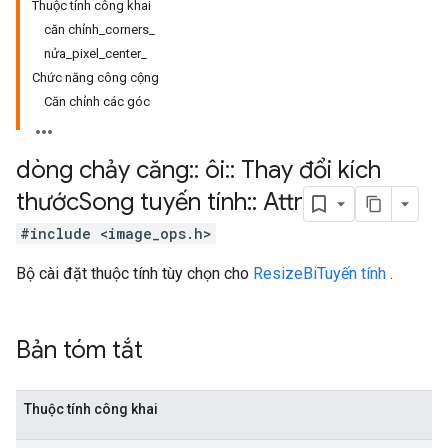
Thuộc tính công khai
căn chỉnh_corners_
nửa_pixel_center_
Chức năng công cộng
Căn chỉnh các góc
dòng chảy căng
::
ôi
::
Thay đổi kích
thước
Song tuyến tính
::
Attr
#include <image_ops.h>
Bộ cài đặt thuộc tính tùy chọn cho
ResizeBiTuyến tính
.
Bản tóm tắt
Thuộc tính công khai