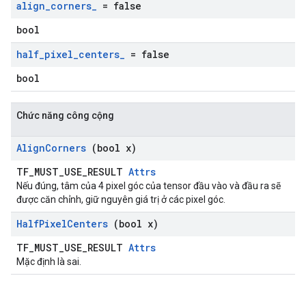
align
_
corners
_
= false
bool
half
_
pixel
_
centers
_
= false
bool
Chức năng công cộng
Align
Corners
(bool x)
TF_MUST_USE_RESULT
Attrs
Nếu đúng, tâm của 4 pixel góc của tensor đầu vào và đầu ra sẽ
được căn chỉnh, giữ nguyên giá trị ở các pixel góc.
Half
Pixel
Centers
(bool x)
TF_MUST_USE_RESULT
Attrs
Mặc định là sai.