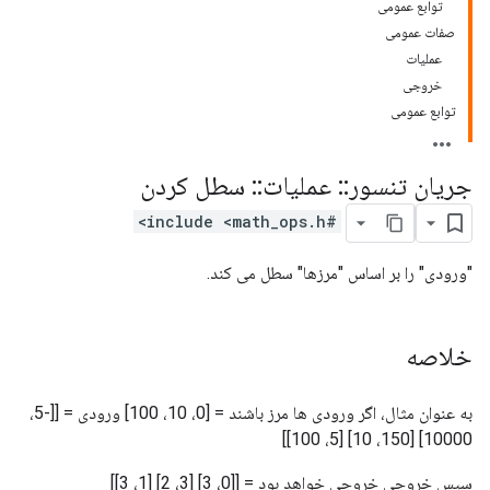
توابع عمومی
صفات عمومی
عملیات
خروجی
توابع عمومی
جریان تنسور
::
عملیات
::
سطل کردن
#include <math_ops.h>
"ورودی" را بر اساس "مرزها" سطل می کند.
خلاصه
به عنوان مثال، اگر ورودی ها مرز باشند = [0، 10، 100] ورودی = [[-5،
10000] [150، 10] [5، 100]]
سپس خروجی خروجی خواهد بود = [[0، 3] [3، 2] [1، 3]]