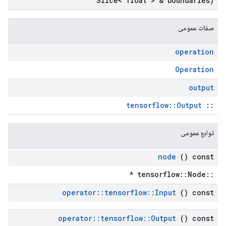
Slice< float > & boundaries)
صفات عمومی
operation
Operation
output
tensorflow::Output
::
توابع عمومی
node
() const
::tensorflow::Node *
operator
::
tensorflow
::
Input
() const
operator
::
tensorflow
::
Output
() const