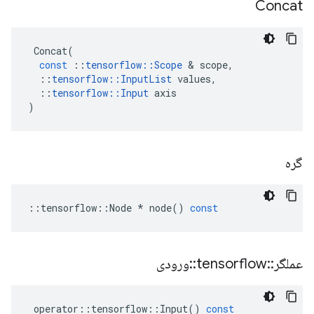
Concat
Concat
(
const
::
tensorflow
::
Scope
&
scope
,
::
tensorflow
::
InputList
values
,
::
tensorflow
::
Input
axis
)
گره
::
tensorflow
::
Node
*
node
()
const
عملگر
::
tensorflow
::
ورودی
operator
::
tensorflow
::
Input
()
const