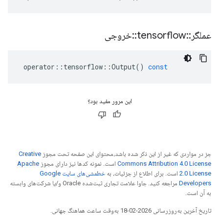
عملگر
::
tensorflow
::
خروجی
operator
::
tensorflow
::
Output
()
const
این مرور مفید بود؟
جز در مواردی که غیر از این ذکر شده باشد،‌محتوای این صفحه تحت مجوز
Creative
Commons Attribution 4.0 License
است. نمونه کدها نیز دارای مجوز
Apache
2.0 License
است. برای اطلاع از جزئیات، به
خطمشی‌های سایت Google
Developers‏
مراجعه کنید. جاوا علامت تجاری ثبت‌شده Oracle و/یا شرکت‌های وابسته
به آن است.
تاریخ آخرین به‌روزرسانی 2026-02-18 به‌وقت ساعت هماهنگ جهانی.