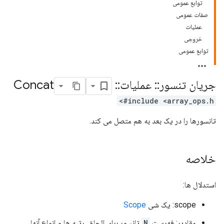
توابع عمومی
صفات عمومی
عملیات
خروجی
توابع عمومی
جریان تنسور
::
عملیات
::
Concat
#include <array_ops.h>
تانسورها را در یک بعد به هم متصل می کند.
خلاصه
استدلال ها:
scope: یک شی
Scope
مقادیر: فهرست
N
تانسور برای الحاق. رتبه ها و انواع آنها