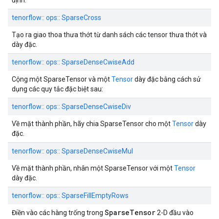
định.
tenorflow:: ops:: SparseCross
Tạo ra giao thoa thưa thớt từ danh sách các tensor thưa thớt và
dày đặc.
tenorflow:: ops:: SparseDenseCwiseAdd
Cộng một SparseTensor và một
Tensor
dày đặc bằng cách sử
dụng các quy tắc đặc biệt sau:
tenorflow:: ops:: SparseDenseCwiseDiv
Về mặt thành phần, hãy chia SparseTensor cho một
Tensor
dày
đặc.
tenorflow:: ops:: SparseDenseCwiseMul
Về mặt thành phần, nhân một SparseTensor với một
Tensor
dày đặc.
tenorflow:: ops:: SparseFillEmptyRows
SparseTensor
Điền vào các hàng trống trong
2-D đầu vào