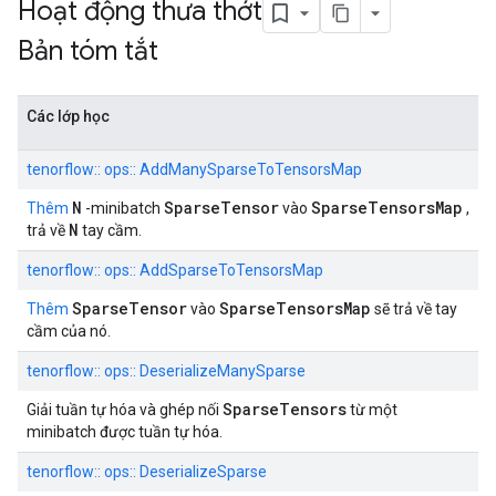
Hoạt động thưa thớt
Bản tóm tắt
Các lớp học
tenorflow:: ops:: AddManySparseToTensorsMap
N
SparseTensor
SparseTensorsMap
Thêm
-minibatch
vào
,
N
trả về
tay cầm.
tenorflow:: ops:: AddSparseToTensorsMap
SparseTensor
SparseTensorsMap
Thêm
vào
sẽ trả về tay
cầm của nó.
tenorflow:: ops:: DeserializeManySparse
SparseTensors
Giải tuần tự hóa và ghép nối
từ một
minibatch được tuần tự hóa.
tenorflow:: ops:: DeserializeSparse