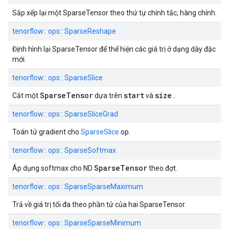
Sắp xếp lại một SparseTensor theo thứ tự chính tắc, hàng chính.
tenorflow:: ops:: SparseReshape
Định hình lại SparseTensor để thể hiện các giá trị ở dạng dày đặc
mới.
tenorflow:: ops:: SparseSlice
SparseTensor
start
size
Cắt một
dựa trên
và
.
tenorflow:: ops:: SparseSliceGrad
Toán tử gradient cho
SparseSlice
op.
tenorflow:: ops:: SparseSoftmax
SparseTensor
Áp dụng softmax cho ND
theo đợt.
tenorflow:: ops:: SparseSparseMaximum
Trả về giá trị tối đa theo phần tử của hai SparseTensor.
tenorflow:: ops:: SparseSparseMinimum