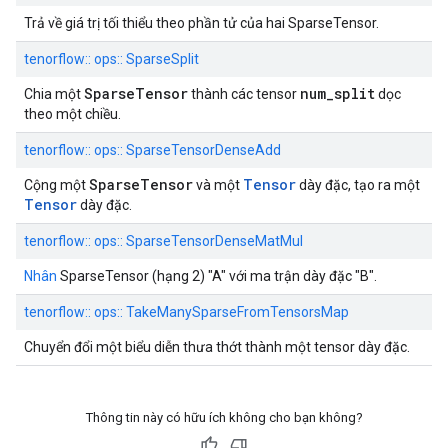
Trả về giá trị tối thiểu theo phần tử của hai SparseTensor.
tenorflow:: ops:: SparseSplit
SparseTensor
num_split
Chia một
thành các tensor
dọc
theo một chiều.
tenorflow:: ops:: SparseTensorDenseAdd
SparseTensor
Tensor
Cộng một
và một
dày đặc, tạo ra một
Tensor
dày đặc.
tenorflow:: ops:: SparseTensorDenseMatMul
Nhân
SparseTensor (hạng 2) "A" với ma trận dày đặc "B".
tenorflow:: ops:: TakeManySparseFromTensorsMap
Chuyển đổi một biểu diễn thưa thớt thành một tensor dày đặc.
Thông tin này có hữu ích không cho bạn không?