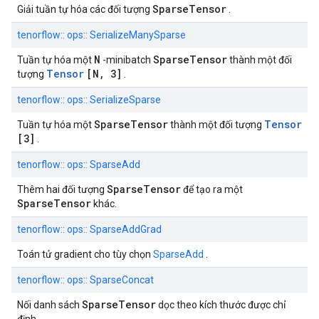
SparseTensor
Giải tuần tự hóa các đối tượng
.
tenorflow:: ops:: SerializeManySparse
N
SparseTensor
Tuần tự hóa một
-minibatch
thành một đối
Tensor
[N, 3]
tượng
.
tenorflow:: ops:: SerializeSparse
SparseTensor
Tensor
Tuần tự hóa một
thành một đối tượng
[3]
.
tenorflow:: ops:: SparseAdd
SparseTensor
Thêm hai đối tượng
để tạo ra một
SparseTensor
khác.
tenorflow:: ops:: SparseAddGrad
Toán tử gradient cho tùy chọn
SparseAdd
.
tenorflow:: ops:: SparseConcat
SparseTensor
Nối danh sách
dọc theo kích thước được chỉ