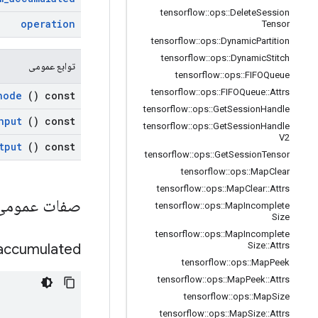
tensorflow
::
ops
::
Delete
Session
operation
Tensor
tensorflow
::
ops
::
Dynamic
Partition
tensorflow
::
ops
::
Dynamic
Stitch
توابع عمومی
tensorflow
::
ops
::
FIFOQueue
tensorflow
::
ops
::
FIFOQueue
::
Attrs
node
() const
tensorflow
::
ops
::
Get
Session
Handle
nput
() const
tensorflow
::
ops
::
Get
Session
Handle
V2
tput
() const
tensorflow
::
ops
::
Get
Session
Tensor
tensorflow
::
ops
::
Map
Clear
tensorflow
::
ops
::
Map
Clear
::
Attrs
صفات عموم
tensorflow
::
ops
::
Map
Incomplete
Size
tensorflow
::
ops
::
Map
Incomplete
Size
::
Attrs
accumulated
tensorflow
::
ops
::
Map
Peek
tensorflow
::
ops
::
Map
Peek
::
Attrs
tensorflow
::
ops
::
Map
Size
tensorflow
::
ops
::
Map
Size
::
Attrs