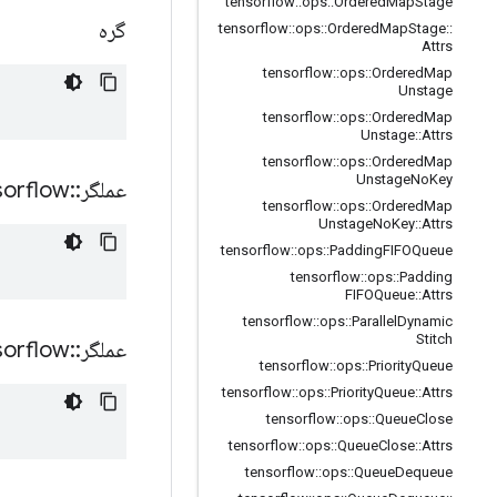
tensorflow
::
ops
::
Ordered
Map
Stage
گره
tensorflow
::
ops
::
Ordered
Map
Stage
::
Attrs
tensorflow
::
ops
::
Ordered
Map
Unstage
tensorflow
::
ops
::
Ordered
Map
Unstage
::
Attrs
tensorflow
::
ops
::
Ordered
Map
Unstage
No
Key
عملگر
::
sorflow
tensorflow
::
ops
::
Ordered
Map
Unstage
No
Key
::
Attrs
tensorflow
::
ops
::
Padding
FIFOQueue
tensorflow
::
ops
::
Padding
FIFOQueue
::
Attrs
tensorflow
::
ops
::
Parallel
Dynamic
Stitch
عملگر
::
sorflow
tensorflow
::
ops
::
Priority
Queue
tensorflow
::
ops
::
Priority
Queue
::
Attrs
tensorflow
::
ops
::
Queue
Close
tensorflow
::
ops
::
Queue
Close
::
Attrs
tensorflow
::
ops
::
Queue
Dequeue