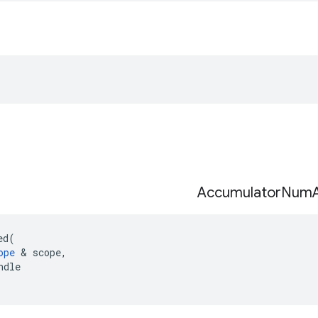
Accumulator
Num
ed
(
ope
&
scope
,
ndle