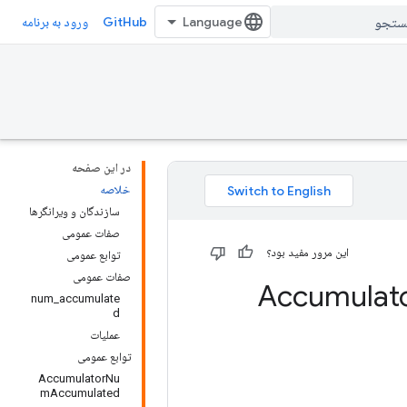
GitHub
ورود به برنامه
در این صفحه
خلاصه
سازندگان و ویرانگرها
صفات عمومی
این مرور مفید بود؟
توابع عمومی
صفات عمومی
num_accumulate
d
عملیات
توابع عمومی
AccumulatorNu
mAccumulated