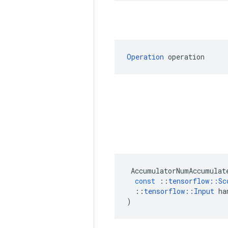
Operation
 operation
AccumulatorNumAccumulat
const
::
tensorflow
::
Sc
::
tensorflow
::
Input
ha
)