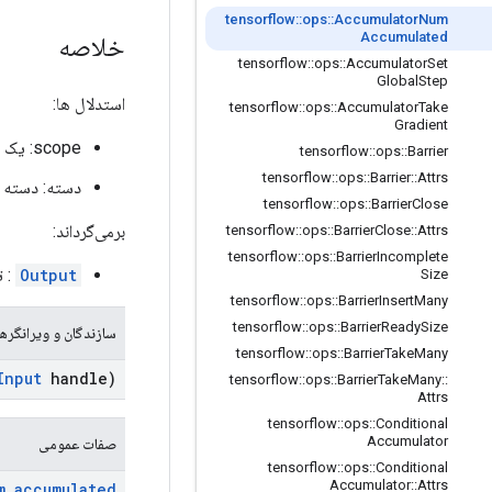
tensorflow
::
ops
::
Accumulator
Num
Accumulated
خلاصه
tensorflow
::
ops
::
Accumulator
Set
Global
Step
استدلال ها:
tensorflow
::
ops
::
Accumulator
Take
Gradient
scope: یک شی
tensorflow
::
ops
::
Barrier
tensorflow
::
ops
::
Barrier
::
Attrs
دسته: دسته ب
tensorflow
::
ops
::
Barrier
Close
برمی‌گرداند:
tensorflow
::
ops
::
Barrier
Close
::
Attrs
tensorflow
::
ops
::
Barrier
Incomplete
Output
: ت
Size
tensorflow
::
ops
::
Barrier
Insert
Many
tensorflow
::
ops
::
Barrier
Ready
Size
سازندگان و ویرانگرها
tensorflow
::
ops
::
Barrier
Take
Many
Input
handle)
tensorflow
::
ops
::
Barrier
Take
Many
::
Attrs
tensorflow
::
ops
::
Conditional
Accumulator
صفات عمومی
tensorflow
::
ops
::
Conditional
Accumulator
::
Attrs
m
_
accumulated