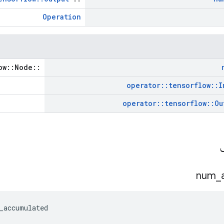
Operation
::tensorflow::Node *
operator
::
tensorflow
::
I
operator
::
tensorflow
::
Ou
ی
num
_
_accumulated