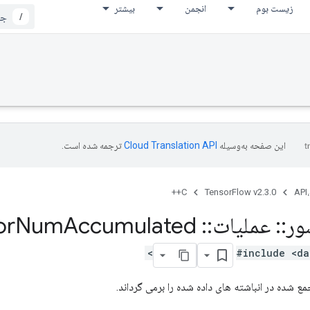
زیست بوم
انجمن
بیشتر
/
این صفحه به‌وسیله
ترجمه شده است.
C++
TensorFlow v2.3.0
API،
ور
::
عملیات
::
Accumulator
Accumulated
Num
#include <da
مع شده در انباشته های داده شده را برمی گرداند.