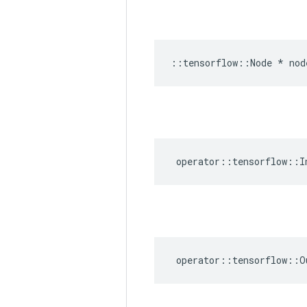
::
tensorflow
::
Node
*
nod
operator
::
tensorflow
::
I
operator
::
tensorflow
::
O