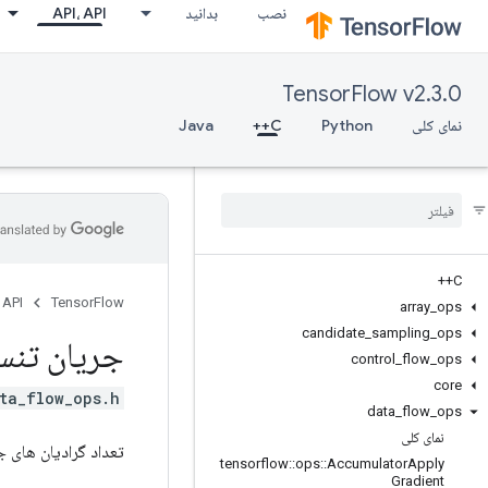
نصب
بدانید
API، API
TensorFlow v2.3.0
نمای کلی
Python
C++
Java
C++
 API
TensorFlow
array
_
ops
candidate
_
sampling
_
ops
جریان تنس
control
_
flow
_
ops
core
ta_flow_ops.h>
data
_
flow
_
ops
نمای کلی
تعداد گرادیان های ج
tensorflow
::
ops
::
Accumulator
Apply
Gradient