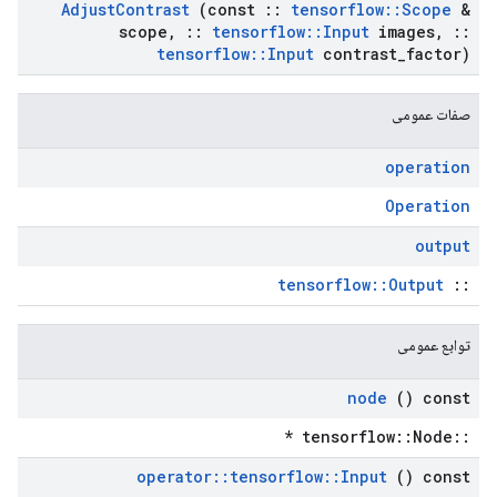
Adjust
Contrast
(const
::
tensorflow
::
Scope
&
scope
,
::
tensorflow
::
Input
images
,
::
tensorflow
::
Input
contrast
_
factor)
صفات عمومی
operation
Operation
output
tensorflow::Output
::
توابع عمومی
node
() const
::tensorflow::Node *
operator
::
tensorflow
::
Input
() const