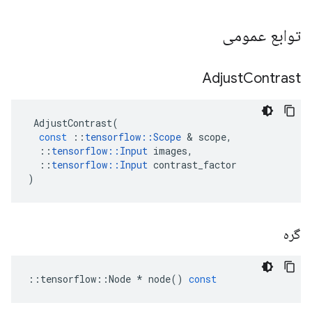
توابع عمومی
Adjust
Contrast
AdjustContrast
(
const
::
tensorflow
::
Scope
&
scope
,
::
tensorflow
::
Input
images
,
::
tensorflow
::
Input
contrast_factor
)
گره
::
tensorflow
::
Node
*
node
()
const