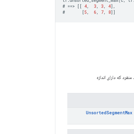
tf
.
unsorted_segment_max
(
c
,
tf
#
==>
[[
4
,
3
,
3
,
4
],
#
[
5
,
6
,
7
,
8
]]
منفرد که دارای اندازه
Unsorted
Segment
Max