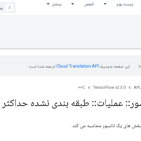
زیست بوم
انجمن
بیشتر
/
این صفحه به‌وسیله
ترجمه شده است.
C++
TensorFlow v2.3.0
API،
ور
::
عملیات
::
طبقه بندی نشده حداکثر
د بخش های یک تانسور محاسبه می کند.