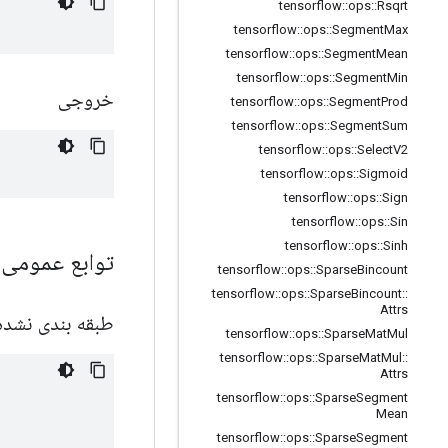
tensorflow
::
ops
::
Rsqrt
tensorflow
::
ops
::
Segment
Max
tensorflow
::
ops
::
Segment
Mean
tensorflow
::
ops
::
Segment
Min
خروجی
tensorflow
::
ops
::
Segment
Prod
tensorflow
::
ops
::
Segment
Sum
tensorflow
::
ops
::
Select
V2
tensorflow
::
ops
::
Sigmoid
tensorflow
::
ops
::
Sign
tensorflow
::
ops
::
Sin
tensorflow
::
ops
::
Sinh
توابع عمومی
tensorflow
::
ops
::
Sparse
Bincount
tensorflow
::
ops
::
Sparse
Bincount
::
Attrs
طبقه بندی نشده
tensorflow
::
ops
::
Sparse
Mat
Mul
tensorflow
::
ops
::
Sparse
Mat
Mul
::
Attrs
tensorflow
::
ops
::
Sparse
Segment
Mean
tensorflow
::
ops
::
Sparse
Segment