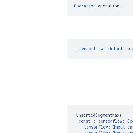
Operation
 operation
::
tensorflow::Output
 out
UnsortedSegmentMax
(
const
::
tensorflow
::
Sc
::
tensorflow
::
Input
da
::
tensorflow
::
Input
se