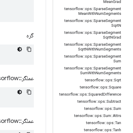
Mean
Grad
tensorflow
::
ops
::
Sparse
Segment
Mean
With
Num
Segments
tensorflow
::
ops
::
Sparse
Segment
Sqrt
N
tensorflow
::
ops
::
Sparse
Segment
گره
Sqrt
NGrad
tensorflow
::
ops
::
Sparse
Segment
Sqrt
NWith
Num
Segments
tensorflow
::
ops
::
Sparse
Segment
Sum
tensorflow
::
ops
::
Sparse
Segment
Sum
With
Num
Segments
عملگر
::
sorflow
tensorflow
::
ops
::
Sqrt
tensorflow
::
ops
::
Square
tensorflow
::
ops
::
Squared
Difference
tensorflow
::
ops
::
Subtract
tensorflow
::
ops
::
Sum
tensorflow
::
ops
::
Sum
::
Attrs
عملگر
::
sorflow
tensorflow
::
ops
::
Tan
tensorflow
::
ops
::
Tanh