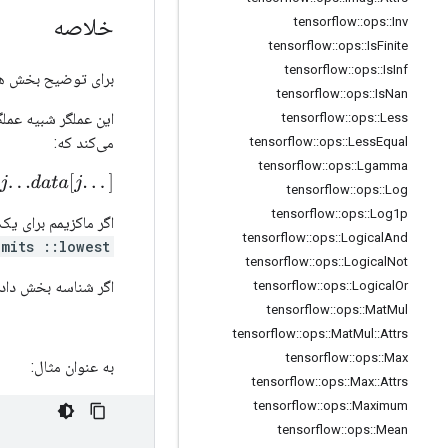
خلاصه
tensorflow
::
ops
::
Inv
tensorflow
::
ops
::
Is
Finite
tensorflow
::
ops
::
Is
Inf
برای توضیح بخش ه
tensorflow
::
ops
::
Is
Nan
این عملگر شبیه عم
tensorflow
::
ops
::
Less
می‌کند که:
tensorflow
::
ops
::
Less
Equal
tensorflow
::
ops
::
Lgamma
t
a
[
j
.
.
.
]
tensorflow
::
ops
::
Log
tensorflow
::
ops
::
Log1p
اگر ماکزیمم برای
tensorflow
::
ops
::
Logical
And
mits ::lowest()
tensorflow
::
ops
::
Logical
Not
اگر شناسه بخش داد
tensorflow
::
ops
::
Logical
Or
tensorflow
::
ops
::
Mat
Mul
tensorflow
::
ops
::
Mat
Mul
::
Attrs
tensorflow
::
ops
::
Max
به عنوان مثال:
tensorflow
::
ops
::
Max
::
Attrs
tensorflow
::
ops
::
Maximum
tensorflow
::
ops
::
Mean