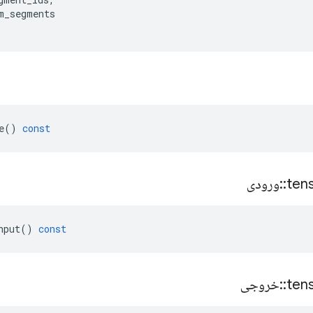
m_segments
e
()
const
ten
::
ورودی
nput
()
const
ten
::
خروجی