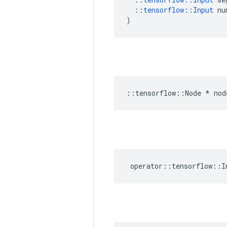
::
tensorflow
::
Input
nu
)
::
tensorflow
::
Node
*
nod
operator
::
tensorflow
::
I