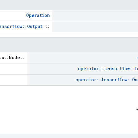
Operation
ensorflow::Output
::
::tensorflow::Node *
operator
::
tensorflow
::
I
operator
::
tensorflow
::
Ou
ی