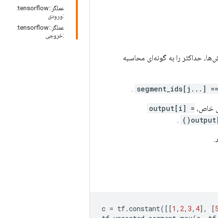
عملگر::tensorflow:
:ورودی
عملگر::tensorflow:
:خروجی
ا، حداکثر را به گونه‌ای محاسبه
.
segment_ids[j...] =
دی خاص،
output[i] =
.
output
.
c
=
tf
.
constant
([[
1
,
2
,
3
,
4
],
[