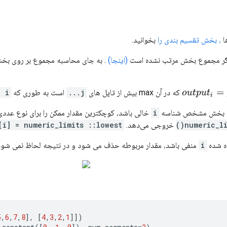
ا
، بخش تقسیم بندی را
بخوانید.
لگر مجموع بخش مرتب نشده است
(اینجا)
. به جای محاسبه مجموع بر روی بخش‌ه
o
u
t
p
u
t
i
=
j
.
.
.
d
a
که در آن max بیش از تاپل های
j...
است به طوری که
= i
 یک بخش مشخص شناسه
i
خالی باشد، کوچکترین مقدار ممکن را برای نوع عد
numeric_li
خروجی می‌دهد.
[i] = numeric_limits ::lowest()
ه شده
i
منفی باشد، مقدار مربوطه حذف می شود و در نتیجه لحاظ نمی شود
5
,
6
,
7
,
8
],
[
4
,
3
,
2
,
1
]])