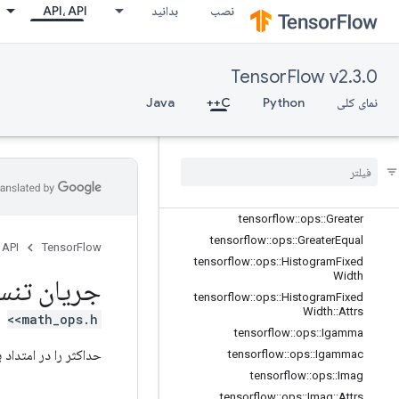
نصب
بدانید
API، API
tensorflow::ops::Erfc
tensorflow::ops::Erfinv
tensorflow::ops::EuclideanNorm
TensorFlow v2.3.0
tensorflow::ops::EuclideanNorm::Attr
s
نمای کلی
Python
C++
Java
tensorflow::ops::Exp
tensorflow
::
ops
::
Expm1
tensorflow
::
ops
::
Floor
tensorflow
::
ops
::
Floor
Div
tensorflow
::
ops
::
Floor
Mod
tensorflow
::
ops
::
Greater
tensorflow
::
ops
::
Greater
Equal
 API
TensorFlow
tensorflow
::
ops
::
Histogram
Fixed
Width
جریان تنس
tensorflow
::
ops
::
Histogram
Fixed
Width
::
Attrs
<math_ops.h>
tensorflow
::
ops
::
Igamma
حداکثر را در امتدا
tensorflow
::
ops
::
Igammac
tensorflow
::
ops
::
Imag
tensorflow
::
ops
::
Imag
::
Attrs