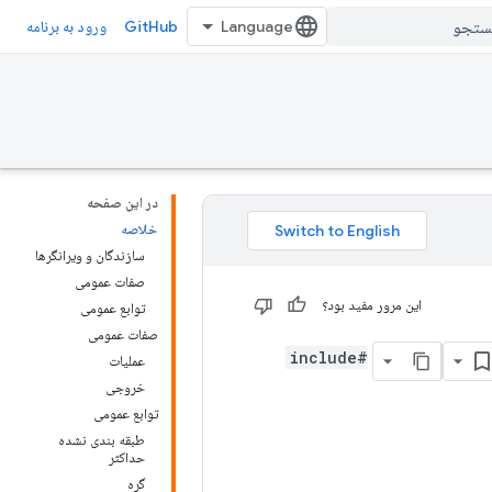
GitHub
ورود به برنامه
در این صفحه
خلاصه
سازندگان و ویرانگرها
صفات عمومی
این مرور مفید بود؟
توابع عمومی
صفات عمومی
#include
عملیات
خروجی
توابع عمومی
طبقه بندی نشده
حداکثر
گره