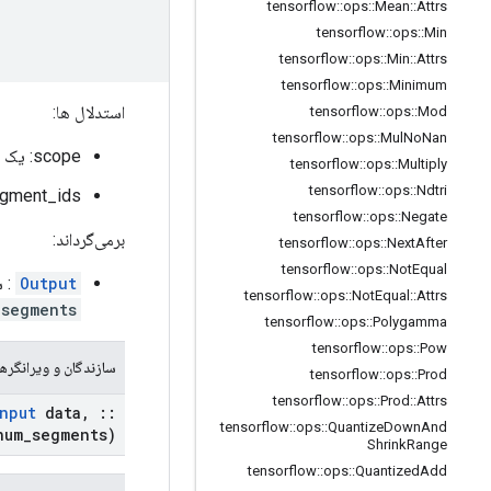
tensorflow
::
ops
::
Mean
::
Attrs
tensorflow
::
ops
::
Min
tensorflow
::
ops
::
Min
::
Attrs
tensorflow
::
ops
::
Minimum
استدلال ها:
tensorflow
::
ops
::
Mod
tensorflow
::
ops
::
Mul
No
Nan
scope: یک شی
tensorflow
::
ops
::
Multiply
tensorflow
::
ops
::
Ndtri
segment_ids: تانسوری که شکل آن
tensorflow
::
ops
::
Negate
برمی‌گرداند:
tensorflow
::
ops
::
Next
After
tensorflow
::
ops
::
Not
Equal
Output
: ش
tensorflow
::
ops
::
Not
Equal
::
Attrs
_segments
tensorflow
::
ops
::
Polygamma
tensorflow
::
ops
::
Pow
سازندگان و ویرانگرها
tensorflow
::
ops
::
Prod
tensorflow
::
ops
::
Prod
::
Attrs
nput
data
,
::
tensorflow
::
ops
::
Quantize
Down
And
um
_
segments)
Shrink
Range
tensorflow
::
ops
::
Quantized
Add