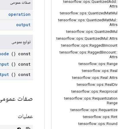
tensorflow
::
ops
::
Quantized
Add
::
صفات عمومی
Attrs
tensorflow
::
ops
::
Quantized
Mat
Mul
operation
tensorflow
::
ops
::
Quantized
Mat
Mul
::
output
Attrs
tensorflow
::
ops
::
Quantized
Mul
tensorflow
::
ops
::
Quantized
Mul
::
Attrs
توابع عمومی
tensorflow
::
ops
::
Ragged
Bincount
tensorflow
::
ops
::
Ragged
Bincount
::
node
() const
Attrs
nput
() const
tensorflow
::
ops
::
Range
tensorflow
::
ops
::
Real
tput
() const
tensorflow
::
ops
::
Real
::
Attrs
tensorflow
::
ops
::
Real
Div
tensorflow
::
ops
::
Reciprocal
صفات عموم
tensorflow
::
ops
::
Requantization
Range
tensorflow
::
ops
::
Requantize
عملیات
tensorflow
::
ops
::
Rint
tensorflow
::
ops
::
Round