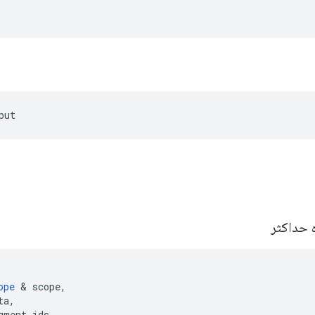
put
 حداکثر
ope
&
scope
,
ta
,
gment_ids
,