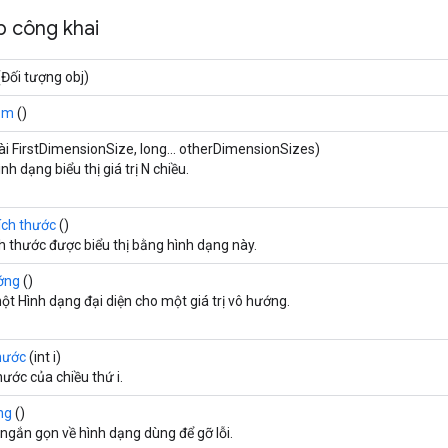
 công khai
Đối tượng obj)
ăm
()
ài FirstDimensionSize, long... otherDimensionSizes)
nh dạng biểu thị giá trị N chiều.
ch thước
()
h thước được biểu thị bằng hình dạng này.
ớng
()
t Hình dạng đại diện cho một giá trị vô hướng.
hước
(int i)
hước của chiều thứ i.
ng
()
ngắn gọn về hình dạng dùng để gỡ lỗi.