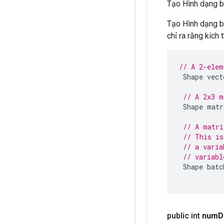
Tạo Hình dạng biể
Tạo Hình dạng biể
chỉ ra rằng kích
// A 2-elem
Shape
vect
// A 2x3 m
Shape
matr
// A matri
// This is
// a varia
// variabl
Shape
batc
public int
num
D