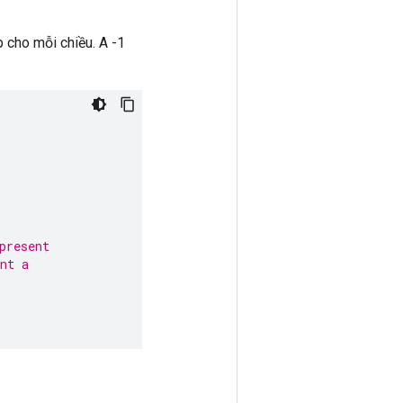
p cho mỗi chiều. A -1
present
nt a