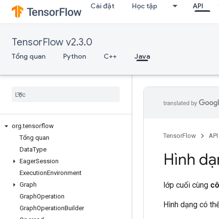
Cài đặt
Học tập
API
TensorFlow v2.3.0
Tổng quan
Python
C++
Java
org
.
tensorflow
TensorFlow
API
Tổng quan
Data
Type
Hình dạ
Eager
Session
Execution
Environment
lớp cuối cùng
cô
Graph
Graph
Operation
Hình dạng có th
Graph
Operation
Builder