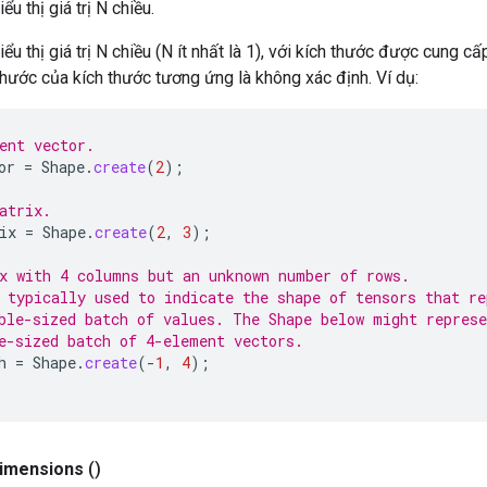
u thị giá trị N chiều.
u thị giá trị N chiều (N ít nhất là 1), với kích thước được cung cấ
 thước của kích thước tương ứng là không xác định. Ví dụ:
ent vector.
or
=
Shape
.
create
(
2
);
atrix.
ix
=
Shape
.
create
(
2
,
3
);
x with 4 columns but an unknown number of rows.
 typically used to indicate the shape of tensors that re
ble-sized batch of values. The Shape below might represe
e-sized batch of 4-element vectors.
h
=
Shape
.
create
(
-
1
,
4
);
imensions
()