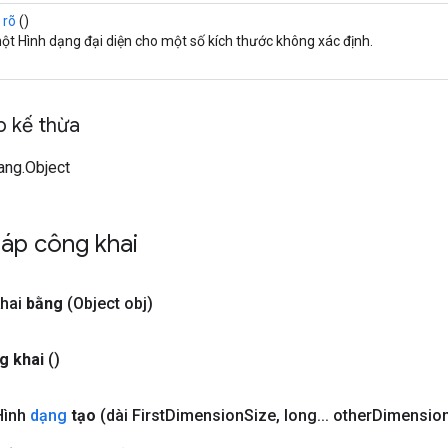
 rõ
()
t Hình dạng đại diện cho một số kích thước không xác định.
 kế thừa
lang.Object
áp công khai
hai
bằng
(Object obj)
g khai
()
Hình
dạng
tạo
(dài First
Dimension
Size
,
long
.
.
.
other
Dimensio