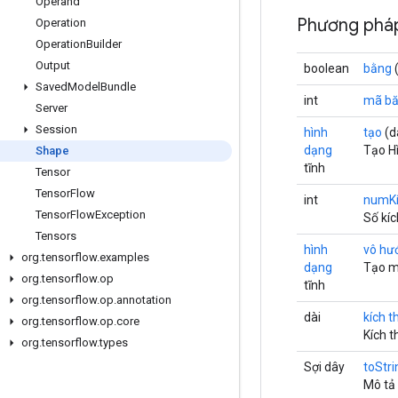
Operand
Phương pháp
Operation
Operation
Builder
Output
boolean
bằng
(
Saved
Model
Bundle
int
mã b
Server
Session
hình
tạo
(d
dạng
Tạo Hì
Shape
tĩnh
Tensor
Tensor
Flow
int
numKí
Tensor
Flow
Exception
Số kíc
Tensors
hình
vô hư
org
.
tensorflow
.
examples
dạng
Tạo mộ
org
.
tensorflow
.
op
tĩnh
org
.
tensorflow
.
op
.
annotation
dài
kích t
org
.
tensorflow
.
op
.
core
Kích t
org
.
tensorflow
.
types
Sợi dây
toStri
Mô tả 