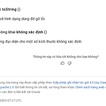
i
to
String
()
ề hình dạng dùng để gỡ lỗi.
công khai
không xác định
()
ng đại diện cho một số kích thước không xác định.
Thông tin này có hữu ích không cho bạn không?
 dung của trang này được cấp phép theo
Giấy phép ghi nhận tác giả 4.0 của Cr
Apache 2.0
. Để biết thông tin chi tiết, vui lòng tham khảo
Chính sách trang web
các đơn vị liên kết với Oracle.
 2025-07-27 UTC.