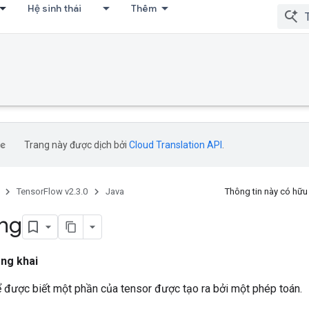
Hệ sinh thái
Thêm
Trang này được dịch bởi
Cloud Translation API
.
TensorFlow v2.3.0
Java
Thông tin này có hữ
ng
ng khai
ể được biết một phần của tensor được tạo ra bởi một phép toán.