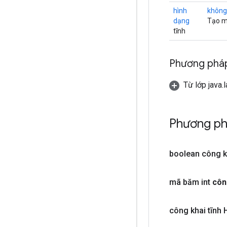
hình
không
dạng
Tạo mộ
tĩnh
Phương pháp
Từ lớp java.
Phương ph
boolean công k
mã băm int
côn
công khai tĩnh 