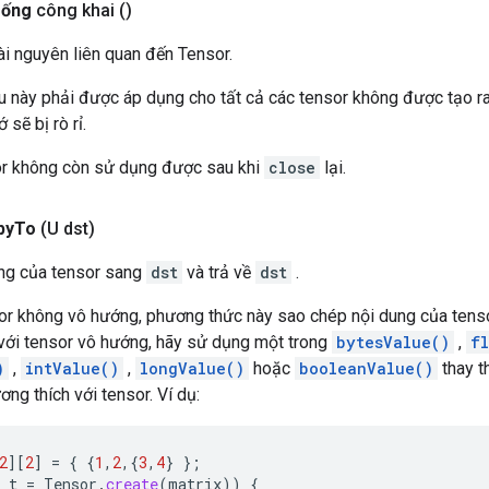
rống
công khai
()
ài nguyên liên quan đến Tensor.
 này phải được áp dụng cho tất cả các tensor không được tạo ra 
sẽ bị rò rỉ.
r không còn sử dụng được sau khi
close
lại.
py
To
(U dst)
ng của tensor sang
dst
và trả về
dst
.
sor không vô hướng, phương thức này sao chép nội dung của tens
với tensor vô hướng, hãy sử dụng một trong
bytesValue()
,
f
)
,
intValue()
,
longValue()
hoặc
booleanValue()
thay t
ơng thích với tensor. Ví dụ:
2
][
2
]
=
{
{
1
,
2
,{
3
,
4
}
};
t
=
Tensor
.
create
(
matrix
))
{