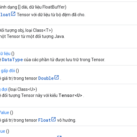
ình dạng [] dài, dữ liệu FloatBuffer)
Float
Tensor với dữ liệu từ bộ đệm đã cho.
ối tượng obj, loại Class<T>)
ột Tensor từ một đối tượng Java.
ữ liệu
()
DataType
ề
của các phần tử được lưu trữ trong Tensor.
ị gấp đôi
()
Double
ề giá trị trong tensor
.
 đợi
(loại Class<U>)
Tensor<U>
ề đối tượng Tensor này với kiểu
.
Value
()
Float
ề giá trị trong tensor
vô hướng.
lue
()