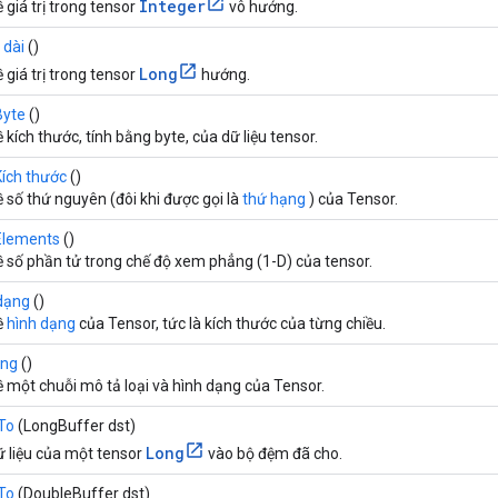
Integer
ề giá trị trong tensor
vô hướng.
ị dài
()
Long
ề giá trị trong tensor
hướng.
yte
()
ề kích thước, tính bằng byte, của dữ liệu tensor.
ích thước
()
ề số thứ nguyên (đôi khi được gọi là
thứ hạng
) của Tensor.
lements
()
ề số phần tử trong chế độ xem phẳng (1-D) của tensor.
dạng
()
ề
hình dạng
của Tensor, tức là kích thước của từng chiều.
ing
()
ề một chuỗi mô tả loại và hình dạng của Tensor.
To
(LongBuffer dst)
Long
ữ liệu của một tensor
vào bộ đệm đã cho.
To
(DoubleBuffer dst)