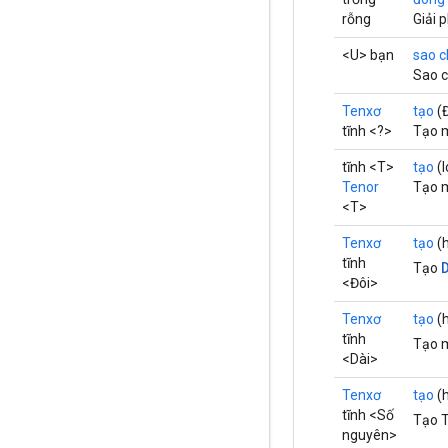
rỗng
Giải 
<U> bạn
sao 
Sao c
Tenxơ
tạo
(Đ
tĩnh <?>
Tạo m
tĩnh <T>
tạo
(l
Tenor
Tạo m
<T>
Tenxơ
tạo
(h
tĩnh
Tạo
<Đôi>
Tenxơ
tạo
(h
tĩnh
Tạo 
<Dài>
Tenxơ
tạo
(h
tĩnh <Số
Tạo 
nguyên>