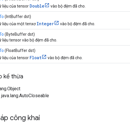
Double
ữ liệu của tensor
vào bộ đệm đã cho.
To
(IntBuffer dst)
Integer
ữ liệu của một tenxơ
vào bộ đệm đã cho.
To
(ByteBuffer dst)
ữ liệu tensor vào bộ đệm đã cho.
To
(FloatBuffer dst)
Float
ữ liệu của tensor
vào bộ đệm đã cho.
 kế thừa
lang.Object
 java.lang.AutoCloseable
áp công khai