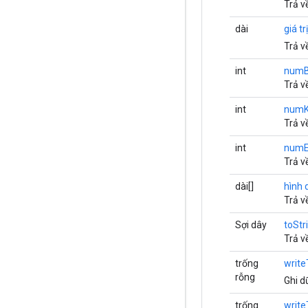
Trả v
dài
giá tr
Trả v
int
numB
Trả v
int
numK
Trả v
int
numE
Trả v
dài[]
hình 
Trả v
Sợi dây
toStr
Trả v
trống
write
rỗng
Ghi d
trống
write