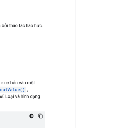
bởi thao tác háo hức,
or cơ bản vào một
loatValue()
,
hế. Loại và hình dạng