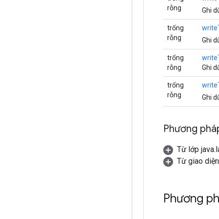
rỗng
Ghi d
trống
write
rỗng
Ghi d
trống
write
rỗng
Ghi d
trống
write
rỗng
Ghi d
Phương pháp
Từ lớp java.
Từ giao diện
Phương ph