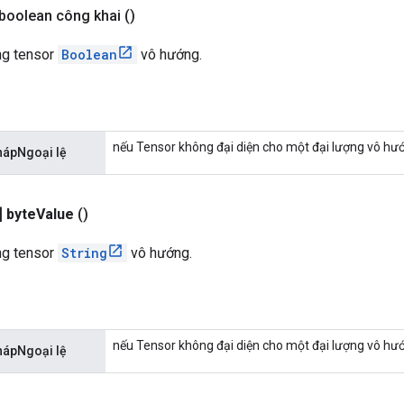
boolean công khai
()
ong tensor
Boolean
vô hướng.
nếu Tensor không đại diện cho một đại lượng vô hư
phápNgoại lệ
]
byte
Value
()
ong tensor
String
vô hướng.
nếu Tensor không đại diện cho một đại lượng vô hư
phápNgoại lệ