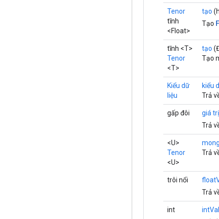
Tenor
tạo
(h
tĩnh
Tạo
<Float>
tĩnh <T>
tạo
(Đ
Tenor
Tạo m
<T>
Kiểu dữ
kiểu d
liệu
Trả v
gấp đôi
giá tr
Trả v
<U>
mong
Tenor
Trả v
<U>
trôi nổi
float
Trả v
int
intVa