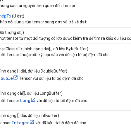
phóng các tài nguyên liên quan đến Tensor.
chépTo
(U dst)
dst
dst
hép nội dung của tensor sang
và trả về
.
ối tượng obj)
ột tensor từ một đối tượng có lớp được kiểm tra để tìm ra kiểu dữ liệu c
oại Class<T>, hình dạng dài[], dữ liệu ByteBuffer)
ột Tensor thuộc bất kỳ loại nào với dữ liệu từ bộ đệm đã cho.
ình dạng [] dài, dữ liệu DoubleBuffer)
Double
Tensor với dữ liệu từ bộ đệm đã cho.
ình dạng dài[], dữ liệu LongBuffer)
Long
một Tensor
với dữ liệu từ bộ đệm đã cho.
ình dạng [] dài, dữ liệu IntBuffer)
Integer
Tensor
với dữ liệu từ bộ đệm đã cho.