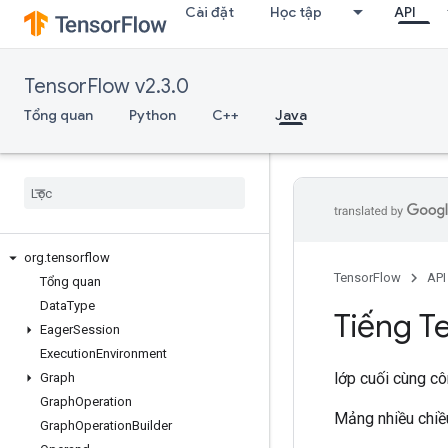
Cài đặt
Học tập
API
TensorFlow v2.3.0
Tổng quan
Python
C++
Java
org
.
tensorflow
TensorFlow
API
Tổng quan
Data
Type
Tiếng T
Eager
Session
Execution
Environment
lớp cuối cùng c
Graph
Graph
Operation
Mảng nhiều chiều
Graph
Operation
Builder