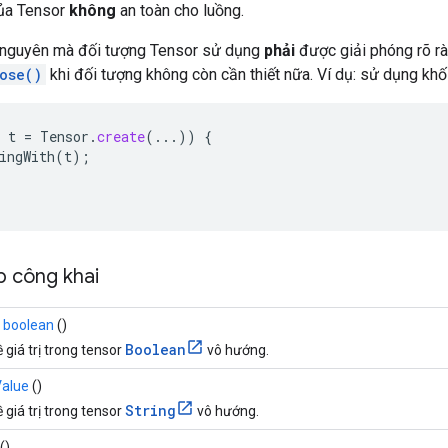
của Tensor
không
an toàn cho luồng.
 nguyên mà đối tượng Tensor sử dụng
phải
được giải phóng rõ r
ose()
khi đối tượng không còn cần thiết nữa. Ví dụ: sử dụng khố
t
=
Tensor
.
create
(...))
{
ingWith
(
t
);
 công khai
rị boolean
()
Boolean
ề giá trị trong tensor
vô hướng.
Value
()
String
ề giá trị trong tensor
vô hướng.
()