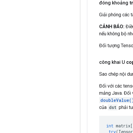
đóng khoảng
t
Giải phóng các t
CẢNH BÁO:
Điều
nếu không bộ nhớ 
Đối tượng Tenso
công khai U
co
Sao chép nội du
Đối với các ten
mảng Java. Đối 
doubleValue(
của
dst
phải tư
int
matrix
[
try
(
Tensor