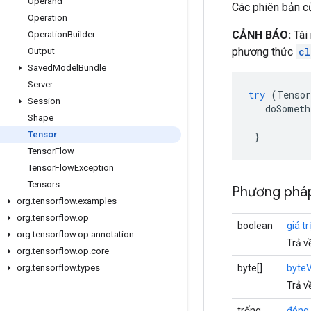
Operand
Các phiên bản 
Operation
CẢNH BÁO:
Tài
Operation
Builder
phương thức
cl
Output
Saved
Model
Bundle
Server
try
(
Tensor
Session
doSometh
Shape
Tensor
}
Tensor
Flow
Tensor
Flow
Exception
Tensors
Phương pháp
org
.
tensorflow
.
examples
org
.
tensorflow
.
op
boolean
giá t
org
.
tensorflow
.
op
.
annotation
Trả v
org
.
tensorflow
.
op
.
core
byte[]
byte
org
.
tensorflow
.
types
Trả v
trống
đóng