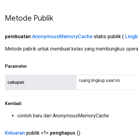
Metode Publik
pembuatan
Anonymous
Memory
Cache
statis publik
(
Lingk
Metode pabrik untuk membuat kelas yang membungkus oper
Parameter
ruang lingkup saat ini
cakupan
Kembali
contoh baru dari AnonymousMemoryCache
Keluaran
publik <?>
penghapus
()