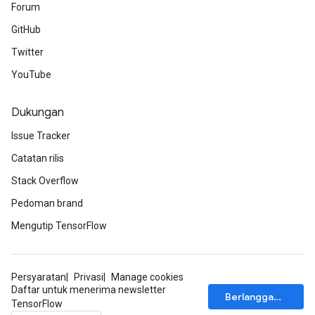
Forum
GitHub
ush
Twitter
YouTube
andleOp
Dukungan
Issue Tracker
Split
Catatan rilis
Stack Overflow
Pedoman brand
Mengutip TensorFlow
Persyaratan
Privasi
Manage cookies
Daftar untuk menerima newsletter
Berlangganan
TensorFlow