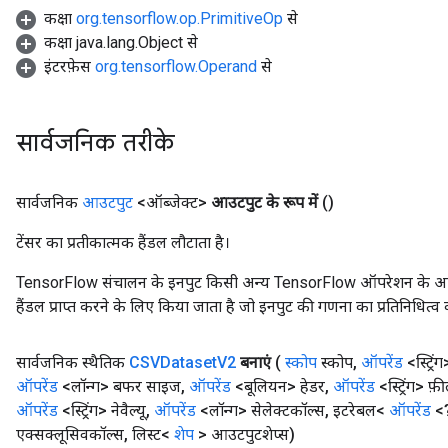
कक्षा
org.tensorflow.op.PrimitiveOp
से
कक्षा java.lang.Object से
इंटरफ़ेस
org.tensorflow.Operand
से
सार्वजनिक तरीके
सार्वजनिक
आउटपुट
<ऑब्जेक्ट>
आउटपुट के रूप में
()
टेंसर का प्रतीकात्मक हैंडल लौटाता है।
TensorFlow संचालन के इनपुट किसी अन्य TensorFlow ऑपरेशन के आउटप
हैंडल प्राप्त करने के लिए किया जाता है जो इनपुट की गणना का प्रतिनिधित्व 
सार्वजनिक स्थैतिक
CSVDataset
V2
बनाएं
(
स्कोप
स्कोप
,
ऑपरेंड
<स्ट्रि
ऑपरेंड
<लॉन्ग> बफर साइज
,
ऑपरेंड
<बूलियन> हेडर
,
ऑपरेंड
<स्ट्रिंग> फ़
ऑपरेंड
<स्ट्रिंग> नेवैल्यू
,
ऑपरेंड
<लॉन्ग> सेलेक्टकॉल्स
,
इटरेबल<
ऑपरेंड
<?
एक्सक्लूसिवकॉल्स
,
लिस्ट<
शेप
> आउटपुटशेप्स)