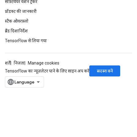
सॉफ़्टवेयर वर्शन ट्रैकर
प्रॉडक्ट की जानकारी
स्टैक ओवरफ़्लो
ब्रैंड दिशानिर्देश
TensorFlow से लिया गया
शर्तें
निजता
Manage cookies
सदस्य बनें
TensorFlow का न्यूज़लेटर पाने के लिए साइन अप करें