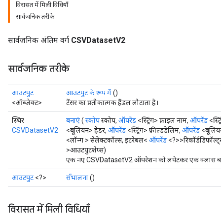
विरासत में मिली विधियाँ
सार्वजनिक तरीके
सार्वजनिक अंतिम वर्ग
CSVDatasetV2
सार्वजनिक तरीके
आउटपुट
आउटपुट के रूप में
()
<ऑब्जेक्ट>
टेंसर का प्रतीकात्मक हैंडल लौटाता है।
स्थिर
बनाएं
(
स्कोप
स्कोप,
ऑपरेंड
<स्ट्रिंग> फ़ाइल नाम,
ऑपरेंड
<स्ट्
CSVDatasetV2
<बूलियन> हेडर,
ऑपरेंड
<स्ट्रिंग> फ़ील्डडेलिम,
ऑपरेंड
<बूलियन
<लॉन्ग > सेलेक्टकॉल्स, इटरेबल<
ऑपरेंड
<?>>रिकॉर्डडिफॉल्ट
>आउटपुटशेप्स)
एक नए CSVDatasetV2 ऑपरेशन को लपेटकर एक क्लास बनाने
आउटपुट
<?>
सँभालना
()
विरासत में मिली विधियाँ