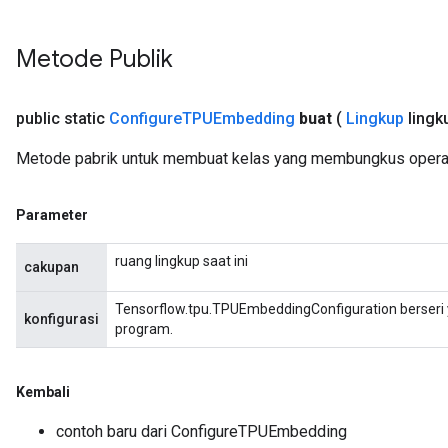
Metode Publik
public static
Configure
TPUEmbedding
buat
(
Lingkup
lingk
Metode pabrik untuk membuat kelas yang membungkus opera
Parameter
ruang lingkup saat ini
cakupan
Tensorflow.tpu.TPUEmbeddingConfiguration berser
konfigurasi
program.
Kembali
contoh baru dari ConfigureTPUEmbedding