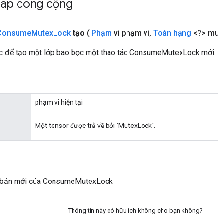
háp công cộng
Consume
Mutex
Lock
tạo
(
Phạm
vi phạm vi
,
Toán hạng
<?> mu
c để tạo một lớp bao bọc một thao tác ConsumeMutexLock mới.
phạm vi hiện tại
Một tensor được trả về bởi `MutexLock`.
 bản mới của ConsumeMutexLock
Thông tin này có hữu ích không cho bạn không?