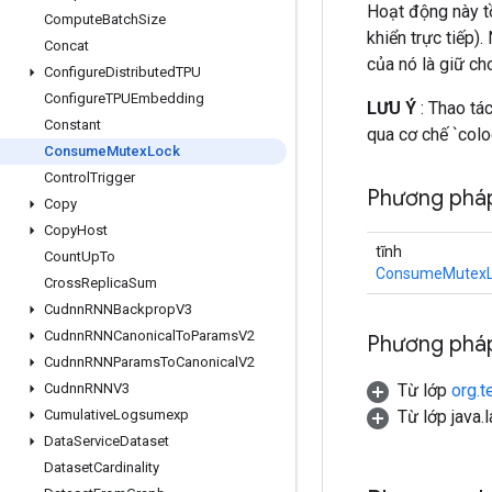
Hoạt động này t
Compute
Batch
Size
khiển trực tiếp)
Concat
của nó là giữ ch
Configure
Distributed
TPU
Configure
TPUEmbedding
LƯU Ý
: Thao tác
Constant
qua cơ chế `colo
Consume
Mutex
Lock
Control
Trigger
Phương phá
Copy
Copy
Host
tĩnh
Count
Up
To
ConsumeMutexL
Cross
Replica
Sum
Cudnn
RNNBackprop
V3
Cudnn
RNNCanonical
To
Params
V2
Phương pháp
Cudnn
RNNParams
To
Canonical
V2
Từ lớp
org.t
Cudnn
RNNV3
Từ lớp java.
Cumulative
Logsumexp
Data
Service
Dataset
Dataset
Cardinality