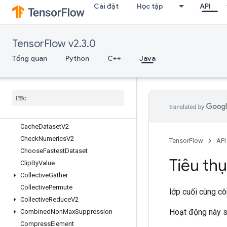
BroadcastDynamicShape
Cài đặt
Học tập
API
BroadcastGradientArgs
BroadcastTo
TensorFlow v2.3.0
Bucketize
CSRSparseMatrixComponents
Tổng quan
Python
C++
Java
CSRSparseMatrixToDense
CSRSparse
Matrix
To
Sparse
Tensor
CSVDataset
CSVDataset
V2
CTCLoss
V2
Cache
Dataset
V2
Check
Numerics
V2
TensorFlow
API
Choose
Fastest
Dataset
Tiêu th
Clip
By
Value
Collective
Gather
Collective
Permute
lớp cuối cùng c
Collective
Reduce
V2
Hoạt động này s
Combined
Non
Max
Suppression
Compress
Element