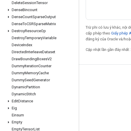
Delete
Session
Tensor
Dense
Bincount
Dense
Count
Sparse
Output
Dense
To
CSRSparse
Matrix
Trừ phi có lưu ý khác, nội
Destroy
Resource
Op
cấp phép theo
Giấy phép 
Destroy
Temporary
Variable
đăng ký của Oracle và/hoặc 
Device
Index
Cập nhật lần gần đây nhất:
Directed
Interleave
Dataset
Draw
Bounding
Boxes
V2
Dummy
Iteration
Counter
Dummy
Memory
Cache
Giữ liên lạc
Dummy
Seed
Generator
Blog
Dynamic
Partition
Dynamic
Stitch
Diễn đàn
Edit
Distance
GitHub
Eig
Twitter
Einsum
Empty
YouTube
Empty
Tensor
List