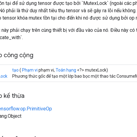
ồn tại để sử dụng tensor được tạo bởi `MutexLock` (ngoài các p
. Nó phải là thứ duy nhất tiêu thụ tensor và sẽ gây ra lỗi nếu khôn
o tensor khóa mutex tồn tại cho đến khi nó được sử dụng bởi op 
 này phải chạy trên cùng thiết bị với đầu vào của nó. Điều này có
cate_with`.
p công cộng
tạo
(
Phạm vi
phạm vi,
Toán hạng
<?> mutexLock)
ock
Phương thức gốc để tạo một lớp bao bọc một thao tác Consume
 kế thừa
ensorflow.op.PrimitiveOp
lang.Object