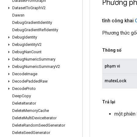
Phương p
Dataset
From
Graph
Dataset
To
Graph
V2
Dawsn
tĩnh công khai
Debug
Gradient
Identity
Debug
Gradient
Ref
Identity
Phương thức gố
Debug
Identity
Debug
Identity
V2
Thông số
Debug
Nan
Count
Debug
Numeric
Summary
phạm vi
Debug
Numeric
Summary
V2
Decode
Image
mutexLock
Decode
Padded
Raw
Decode
Proto
Deep
Copy
Trả lại
Delete
Iterator
Delete
Memory
Cache
một phiên
Delete
Multi
Device
Iterator
Delete
Random
Seed
Generator
Delete
Seed
Generator