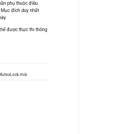
hần phụ thuộc điều
g. Mục đích duy nhất
này.
 thể được thực thi thông
MutexLock mới.