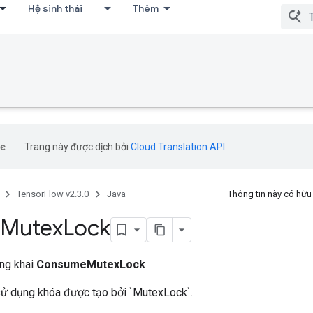
Hệ sinh thái
Thêm
Trang này được dịch bởi
Cloud Translation API
.
TensorFlow v2.3.0
Java
Thông tin này có hữ
ụMutex
Lock
ông khai
ConsumeMutexLock
ử dụng khóa được tạo bởi `MutexLock`.