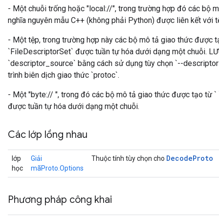
- Một chuỗi trống hoặc "local://", trong trường hợp đó các bộ 
nghĩa nguyên mẫu C++ (không phải Python) được liên kết với t
- Một tệp, trong trường hợp này các bộ mô tả giao thức được tạ
`FileDescriptorSet` được tuần tự hóa dưới dạng một chuỗi. LƯU
`descriptor_source` bằng cách sử dụng tùy chọn `--descriptor
trình biên dịch giao thức `protoc`.
- Một "byte://
", trong đó các bộ mô tả giao thức được tạo từ `
được tuần tự hóa dưới dạng một chuỗi.
Các lớp lồng nhau
Decode
Proto
lớp
Giải
Thuộc tính tùy chọn cho
học
mãProto.Options
Phương pháp công khai