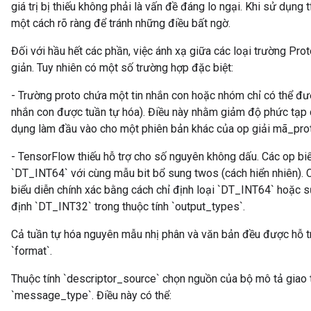
giá trị bị thiếu không phải là vấn đề đáng lo ngại. Khi sử dụng
một cách rõ ràng để tránh những điều bất ngờ.
Đối với hầu hết các phần, việc ánh xạ giữa các loại trường Pro
giản. Tuy nhiên có một số trường hợp đặc biệt:
- Trường proto chứa một tin nhắn con hoặc nhóm chỉ có thể đư
nhắn con được tuần tự hóa). Điều này nhằm giảm độ phức tạp 
dụng làm đầu vào cho một phiên bản khác của op giải mã_pro
- TensorFlow thiếu hỗ trợ cho số nguyên không dấu. Các op biể
`DT_INT64` với cùng mẫu bit bổ sung twos (cách hiển nhiên). C
tch
biểu diễn chính xác bằng cách chỉ định loại `DT_INT64` hoặc 
định `DT_INT32` trong thuộc tính `output_types`.
ch
Cả tuần tự hóa nguyên mẫu nhị phân và văn bản đều được hỗ tr
`format`.
Thuộc tính `descriptor_source` chọn nguồn của bộ mô tả giao 
`message_type`. Điều này có thể: