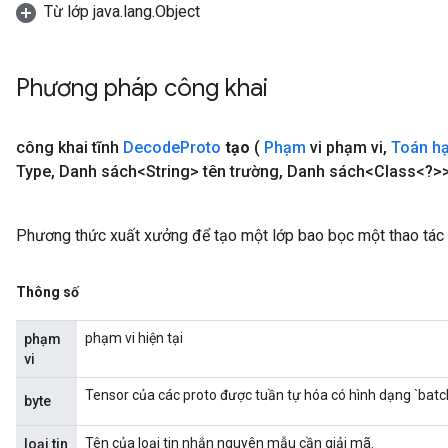
Từ lớp java.lang.Object
Phương pháp công khai
công khai tĩnh
Decode
Proto
tạo
(
Phạm
vi phạm vi
,
Toán h
Type
,
Danh sách<String> tên trường
,
Danh sách<Class<?>> 
Phương thức xuất xưởng để tạo một lớp bao bọc một thao tá
Thông số
phạm vi hiện tại
phạm
vi
Tensor của các proto được tuần tự hóa có hình dạng `bat
byte
Tên của loại tin nhắn nguyên mẫu cần giải mã.
loại tin