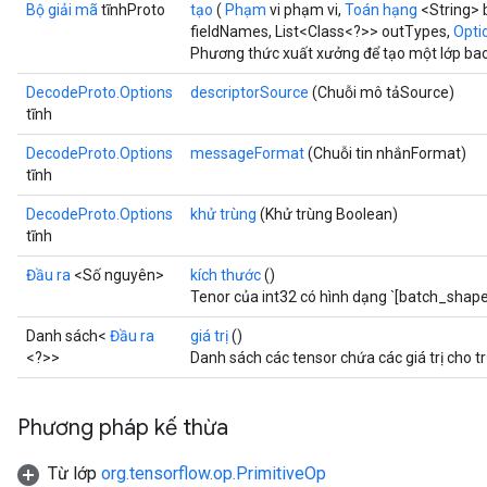
Bộ giải mã
tĩnhProto
tạo
(
Phạm
vi phạm vi,
Toán hạng
<String> 
fieldNames, List<Class<?>> outTypes,
Optio
Phương thức xuất xưởng để tạo một lớp ba
DecodeProto.Options
descriptorSource
(Chuỗi mô tảSource)
tĩnh
DecodeProto.Options
messageFormat
(Chuỗi tin nhắnFormat)
tĩnh
DecodeProto.Options
khử trùng
(Khử trùng Boolean)
tĩnh
Đầu ra
<Số nguyên>
kích thước
()
Tenor của int32 có hình dạng `[batch_shape
Danh sách<
Đầu ra
giá trị
()
<?>>
Danh sách các tensor chứa các giá trị cho 
Phương pháp kế thừa
Từ lớp
org.tensorflow.op.PrimitiveOp