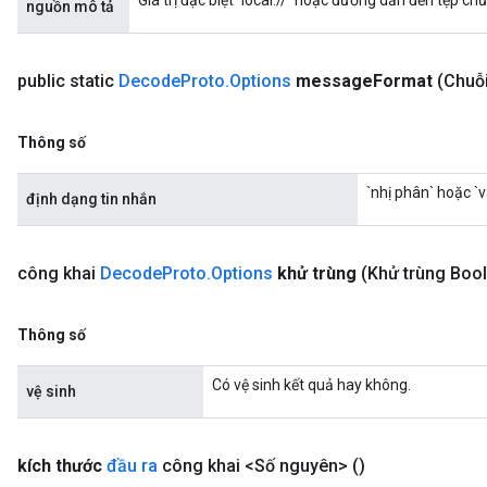
Giá trị đặc biệt `local://` hoặc đường dẫn đến tệp ch
nguồn mô tả
sGradAccumDebug
public static
Decode
Proto
.
Options
message
Format
(Chuỗ
sGradAccumDebug
rameters
Thông số
adAccumDebug
`nhị phân` hoặc `v
định dạng tin nhắn
rameters
rs
rsGradAccumDebug
công khai
Decode
Proto
.
Options
khử trùng
(Khử trùng Boo
ameters
rametersGradAccumDebug
ers
Thông số
tersGradAccumDebug
Có vệ sinh kết quả hay không.
vệ sinh
sGradAccumDebug
escentParameters
DescentParametersGradAccumDebug
kích thước
đầu ra
công khai <Số nguyên>
()