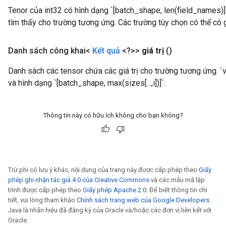
Tenor của int32 có hình dạng `[batch_shape, len(field_names)]
tìm thấy cho trường tương ứng. Các trường tùy chọn có thể có gi
Danh sách công khai<
Kết quả
<?>>
giá trị
()
Danh sách các tensor chứa các giá trị cho trường tương ứng. `va
và hình dạng `[batch_shape, max(sizes[...,i])]`.
Thông tin này có hữu ích không cho bạn không?
Trừ phi có lưu ý khác, nội dung của trang này được cấp phép theo
Giấy
phép ghi nhận tác giả 4.0 của Creative Commons
và các mẫu mã lập
trình được cấp phép theo
Giấy phép Apache 2.0
. Để biết thông tin chi
tiết, vui lòng tham khảo
Chính sách trang web của Google Developers
.
Java là nhãn hiệu đã đăng ký của Oracle và/hoặc các đơn vị liên kết với
Oracle.