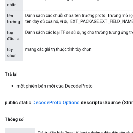
nhắn
Danh sách các chuỗi chứa tên trường proto. Trường mở rộ
tên
tên đầy đủ của nó, ví dụ: EXT_PACKAGE.EXT_FIELD_NAME
trường
Danh sách các loại TF sẽ sử dụng cho trường tương ứng t
loại
đầu ra
mang các giá trị thuộc tính tùy chọn
tùy
chọn
Trả lại
một phiên bản mới của DecodeProto
public static
Decode
Proto
.
Options
descriptor
Source
(Stri
Thông số
adAccumDebug