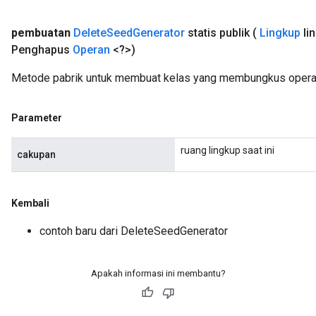
pembuatan
Delete
Seed
Generator
statis publik
(
Lingkup
li
Penghapus
Operan
<?>)
tch
Metode pabrik untuk membuat kelas yang membungkus operas
ch
Parameter
ruang lingkup saat ini
cakupan
Kembali
contoh baru dari DeleteSeedGenerator
Apakah informasi ini membantu?