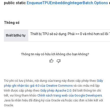
public static
Enqueue
TPUEmbedding
Integer
Batch
.
Options
Thông số
Thiết bị TPU sẽ sử dụng. Phải >= 0 và nhỏ hơn số lõi
thiết bịthứ tự
Thông tin này có hữu ích không cho bạn không?
Trừ phi có lưu ý khác, nội dung của trang này được cấp phép theo
Giấy
phép ghi nhận tác giả 4.0 của Creative Commons
và các mẫu mã lập
trình được cấp phép theo
Giấy phép Apache 2.0
. Để biết thông tin chi
tiết, vui lòng tham khảo
Chính sách trang web của Google Developers
.
Java là nhãn hiệu đã đăng ký của Oracle và/hoặc các đơn vị liên kết với
Oracle.