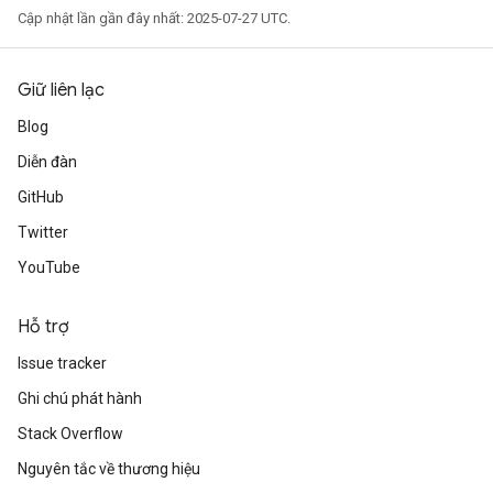
Cập nhật lần gần đây nhất: 2025-07-27 UTC.
Giữ liên lạc
Blog
Diễn đàn
GitHub
Twitter
adAccumDebug
YouTube
sGradAccumDebug
Hỗ trợ
sGradAccumDebug
Issue tracker
rameters
Ghi chú phát hành
adAccumDebug
Stack Overflow
rameters
Nguyên tắc về thương hiệu
rs