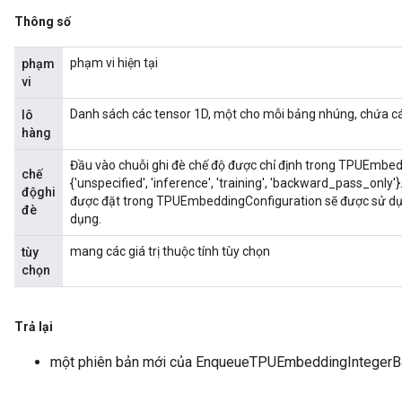
Thông số
phạm vi hiện tại
phạm
vi
Danh sách các tensor 1D, một cho mỗi bảng nhúng, chứa các
lô
hàng
Đầu vào chuỗi ghi đè chế độ được chỉ định trong TPUEmbeddi
chế
{'unspecified', 'inference', 'training', 'backward_pass_only'
độghi
được đặt trong TPUEmbeddingConfiguration sẽ được sử dụ
đè
dụng.
mang các giá trị thuộc tính tùy chọn
tùy
chọn
Trả lại
một phiên bản mới của EnqueueTPUEmbeddingIntegerB