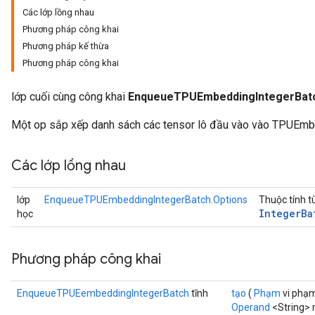
Các lớp lồng nhau
Phương pháp công khai
tch
Phương pháp kế thừa
Phương pháp công khai
ch
lớp cuối cùng công khai
EnqueueTPUEmbeddingIntegerBat
Một op sắp xếp danh sách các tensor lô đầu vào vào TPUEmb
Các lớp lồng nhau
lớp
EnqueueTPUEmbeddingIntegerBatch.Options
Thuộc tính t
Integer
Ba
học
Phương pháp công khai
EnqueueTPUEembeddingIntegerBatch
tĩnh
tạo
(
Phạm
vi phạm 
Operand
<String>