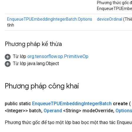
Phương thức gốc đ
EnqueueTPUEmbedd
EnqueueTPUEmbeddingIntegerBatch.Options
deviceOrdinal
(Thiế
tĩnh
Phương pháp kế thừa
Từ lớp
org.tensorflow.op.PrimitiveOp
Từ lớp java.lang.Object
Phương pháp công khai
public static
Enqueue
TPUEmbedding
Integer
Batch
create
(
<Integer>> batch
,
Operand
<String> mode
Override
,
Option
Phương thức gốc để tạo một lớp bao bọc một thao tác Enqu