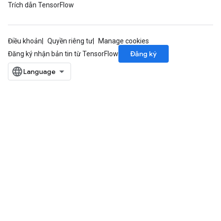
rsGradAccumDebug
Trích dẫn TensorFlow
ameters
rametersGradAccumDebug
ers
Điều khoản
Quyền riêng tư
Manage cookies
tersGradAccumDebug
Đăng ký
Đăng ký nhận bản tin từ TensorFlow
sGradAccumDebug
escentParameters
DescentParametersGradAccumDebug