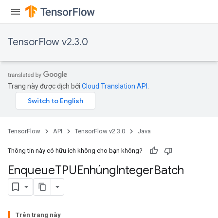
TensorFlow v2.3.0
Trang này được dịch bởi
Cloud Translation API
.
TensorFlow
API
TensorFlow v2.3.0
Java
Thông tin này có hữu ích không cho bạn không?
Enqueue
TPUEnhúng
Integer
Batch
Trên trang này