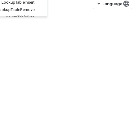
Lookup
Table
Insert
Lookup
Table
Remove
Lookup
Table
Size
Loop
Cond
Lower
Bound
Lu
Make
Unique
Map
Clear
Map
Incomplete
Size
Map
Peek
Map
Size
Map
Stage
Map
Unstage
Map
Unstage
No
Key
Matrix
Diag
Part
V2
Matrix
Diag
Part
V3
Matrix
Diag
V2
Matrix
Diag
V3
MatrixSetDiagV2