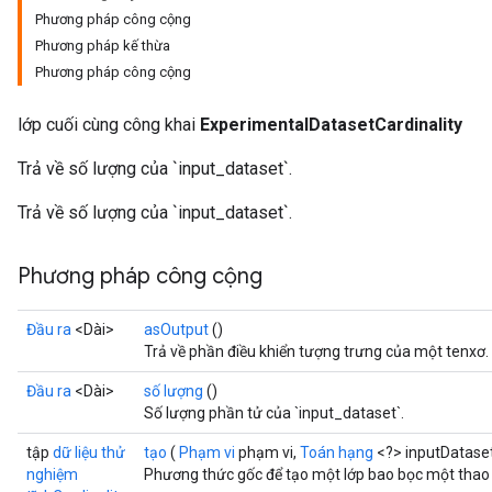
Phương pháp công cộng
Phương pháp kế thừa
Phương pháp công cộng
lớp cuối cùng công khai
ExperimentalDatasetCardinality
Trả về số lượng của `input_dataset`.
Trả về số lượng của `input_dataset`.
Phương pháp công cộng
Đầu ra
<Dài>
asOutput
()
Trả về phần điều khiển tượng trưng của một tenxơ.
Đầu ra
<Dài>
số lượng
()
Số lượng phần tử của `input_dataset`.
tập
dữ liệu thử
tạo
(
Phạm vi
phạm vi,
Toán hạng
<?> inputDatase
nghiệm
Phương thức gốc để tạo một lớp bao bọc một thao 