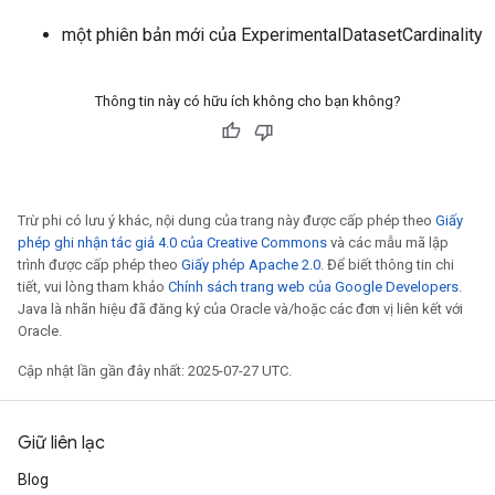
một phiên bản mới của ExperimentalDatasetCardinality
Thông tin này có hữu ích không cho bạn không?
Trừ phi có lưu ý khác, nội dung của trang này được cấp phép theo
Giấy
phép ghi nhận tác giả 4.0 của Creative Commons
và các mẫu mã lập
trình được cấp phép theo
Giấy phép Apache 2.0
. Để biết thông tin chi
tiết, vui lòng tham khảo
Chính sách trang web của Google Developers
.
Java là nhãn hiệu đã đăng ký của Oracle và/hoặc các đơn vị liên kết với
Oracle.
adAccumDebug
Cập nhật lần gần đây nhất: 2025-07-27 UTC.
sGradAccumDebug
Giữ liên lạc
sGradAccumDebug
rameters
Blog