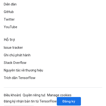
Diễn đàn
adAccumDebug
GitHub
rameters
rs
Twitter
rsGradAccumDebug
YouTube
ameters
rametersGradAccumDebug
Hỗ trợ
ers
tersGradAccumDebug
Issue tracker
Ghi chú phát hành
sGradAccumDebug
Stack Overflow
escentParameters
DescentParametersGradAccumDebug
Nguyên tắc về thương hiệu
Trích dẫn TensorFlow
Điều khoản
Quyền riêng tư
Manage cookies
Đăng ký
Đăng ký nhận bản tin từ TensorFlow