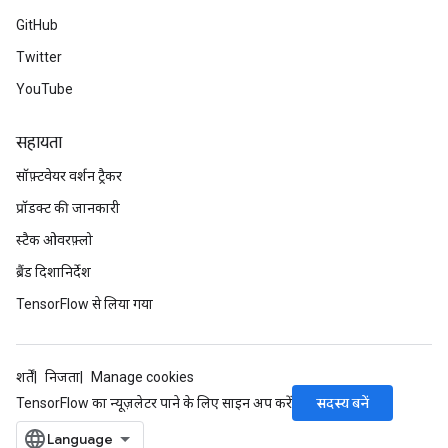
GitHub
adAccumDebug
Twitter
sGradAccumDebug
YouTube
sGradAccumDebug
सहायता
rameters
सॉफ़्टवेयर वर्शन ट्रैकर
adAccumDebug
प्रॉडक्ट की जानकारी
rameters
स्टैक ओवरफ़्लो
rs
rsGradAccumDebug
ब्रैंड दिशानिर्देश
ameters
TensorFlow से लिया गया
rametersGradAccumDebug
ers
tersGradAccumDebug
शर्तें
निजता
Manage cookies
सदस्य बनें
TensorFlow का न्यूज़लेटर पाने के लिए साइन अप करें
sGradAccumDebug
escentParameters