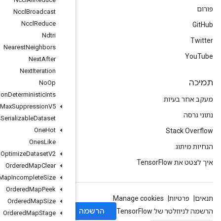
Nccl
Broadcast
Nccl
Reduce
Ndtri
Nearest
Neighbors
Next
After
Next
Iteration
No
Op
Non
Deterministic
Ints
Non
Max
Suppression
V5
Non
Serializable
Dataset
One
Hot
Ones
Like
Optimize
Dataset
V2
Ordered
Map
Clear
Ordered
Map
Incomplete
Size
Ordered
Map
Peek
Ordered
Map
Size
Ordered
Map
Stage