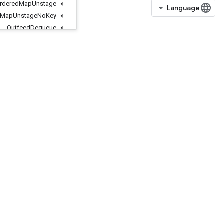
Ordered
Map
Unstage
Ordered
Map
Unstage
No
Key
Outfeed
Dequeue
Outfeed
Dequeue
Tuple
Outfeed
Enqueue
Outfeed
Enqueue
Tuple
Pad
ParallelConcat
ParallelDynamicStitch
ParseExampleDatasetV2
ParseExampleV2
ParseSequenceExampleV2
Placeholder
PlaceholderWithDefault
Prelinearize
PrelinearizeTuple
Print
PrivateThreadPoolDataset
Prod