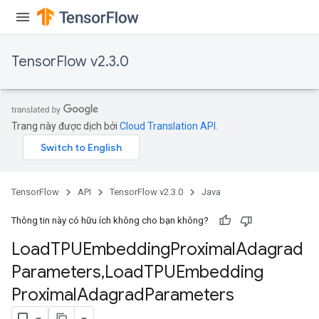
TensorFlow v2.3.0
adAccumDebug
Trang này được dịch bởi
Cloud Translation API
.
sGradAccumDebug
sGradAccumDebug
TensorFlow
API
TensorFlow v2.3.0
Java
rameters
Thông tin này có hữu ích không cho bạn không?
adAccumDebug
Load
TPUEmbedding
Proximal
Adagrad
rameters
Parameters
,
Load
TPUEmbedding
rs
rsGradAccumDebug
Proximal
Adagrad
Parameters
ameters