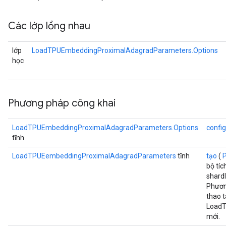
Các lớp lồng nhau
lớp
LoadTPUEmbeddingProximalAdagradParameters.Options
học
Phương pháp công khai
LoadTPUEmbeddingProximalAdagradParameters.Options
config
tĩnh
LoadTPUEembeddingProximalAdagradParameters
tĩnh
tạo
(
bộ tíc
shardI
Phươn
thao t
LoadT
mới.