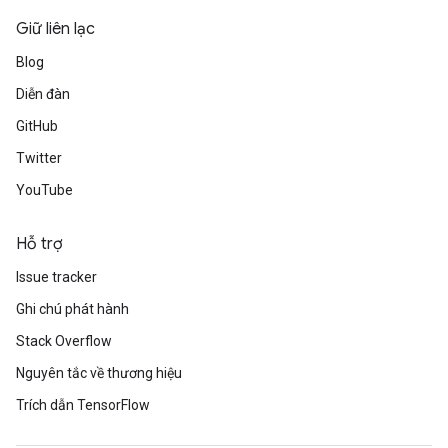
tersGradAccumDebug
Giữ liên lạc
rs
Blog
ersGradAccumDebug
Parameters
Diễn đàn
GitHub
GradAccumDebug
Twitter
Parameters
ters
YouTube
etersGradAccumDebug
arameters
Hỗ trợ
dParametersGradAccumDebug
Issue tracker
meters
ametersGradAccumDebug
Ghi chú phát hành
ers
Stack Overflow
tersGradAccumDebug
Nguyên tắc về thương hiệu
ntDescentParameters
entDescentParametersGradAccumDebug
Trích dẫn TensorFlow