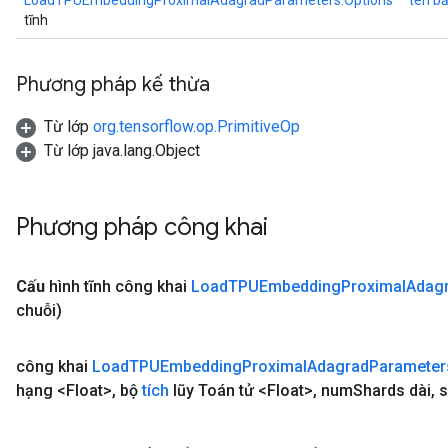
LoadTPUEmbeddingProximalAdagradParameters.Options
tên b
tĩnh
Phương pháp kế thừa
Từ lớp
org.tensorflow.op.PrimitiveOp
Từ lớp java.lang.Object
Phương pháp công khai
Cấu
hình tĩnh công khai
Load
TPUEmbedding
Proximal
Adag
chuỗi)
công khai
Load
TPUEmbedding
Proximal
Adagrad
Parameter
hạng <Float>
,
bộ
tích
lũy Toán tử <Float>
,
num
Shards dài
,
s