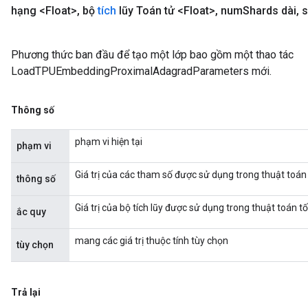
hạng <Float>
,
bộ
tích
lũy Toán tử <Float>
,
num
Shards dài
,
s
Phương thức ban đầu để tạo một lớp bao gồm một thao tác
LoadTPUEmbeddingProximalAdagradParameters mới.
Thông số
phạm vi hiện tại
phạm vi
Giá trị của các tham số được sử dụng trong thuật toán
thông số
Giá trị của bộ tích lũy được sử dụng trong thuật toán 
ắc quy
mang các giá trị thuộc tính tùy chọn
tùy chọn
Trả lại