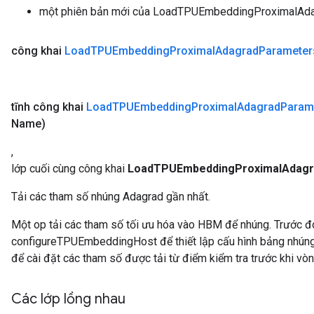
một phiên bản mới của LoadTPUEmbeddingProximalAd
công khai
Load
TPUEmbedding
Proximal
Adagrad
Parameter
tĩnh công khai
Load
TPUEmbedding
Proximal
Adagrad
Param
Name)
,
lớp cuối cùng công khai
LoadTPUEmbeddingProximalAdagr
e
Tải các tham số nhúng Adagrad gần nhất.
Một op tải các tham số tối ưu hóa vào HBM để nhúng. Trước đ
configureTPUEmbeddingHost để thiết lập cấu hình bảng nhúng 
để cài đặt các tham số được tải từ điểm kiểm tra trước khi vòn
quantize
e
dReluAndRequantize
Các lớp lồng nhau