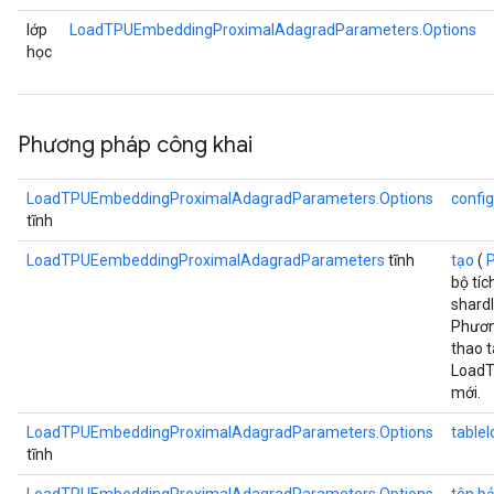
ndRequantize
lớp
LoadTPUEmbeddingProximalAdagradParameters.Options
học
Relu
ReluAndRequantize
Phương pháp công khai
e
LoadTPUEmbeddingProximalAdagradParameters.Options
config
tĩnh
quantize
e
LoadTPUEembeddingProximalAdagradParameters
tĩnh
tạo
(
bộ tíc
shardI
Phươn
thao t
LoadT
mới.
LoadTPUEmbeddingProximalAdagradParameters.Options
tableI
tĩnh