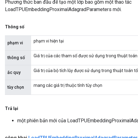
Phương thức ban đầu để tạo một lớp bao gồm một thao tác
LoadTPUEmbeddingProximalAdagradParameters mới.
Thông số
phạm vi hiện tại
phạm vi
Giá trị của các tham số được sử dụng trong thuật toán
thông số
Giá trị của bộ tích lũy được sử dụng trong thuật toán 
ắc quy
mang các giá trị thuộc tính tùy chọn
tùy chọn
Trả lại
một phiên bản mới của LoadTPUEmbeddingProximalAd
công khai
Load
TPUEmbedding
Proximal
Adagrad
Parameter