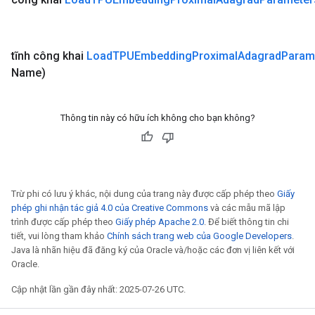
tĩnh công khai
Load
TPUEmbedding
Proximal
Adagrad
Param
Name)
Thông tin này có hữu ích không cho bạn không?
Trừ phi có lưu ý khác, nội dung của trang này được cấp phép theo
Giấy
phép ghi nhận tác giả 4.0 của Creative Commons
và các mẫu mã lập
trình được cấp phép theo
Giấy phép Apache 2.0
. Để biết thông tin chi
tiết, vui lòng tham khảo
Chính sách trang web của Google Developers
.
Java là nhãn hiệu đã đăng ký của Oracle và/hoặc các đơn vị liên kết với
Oracle.
Cập nhật lần gần đây nhất: 2025-07-26 UTC.
sGradAccumDebug
rs