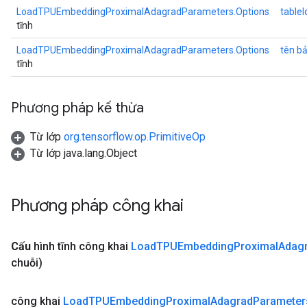
LoadTPUEmbeddingProximalAdagradParameters.Options
tableI
tĩnh
LoadTPUEmbeddingProximalAdagradParameters.Options
tên b
tĩnh
Phương pháp kế thừa
Từ lớp
org.tensorflow.op.PrimitiveOp
Từ lớp java.lang.Object
Phương pháp công khai
Cấu
hình tĩnh công khai
Load
TPUEmbedding
Proximal
Adag
chuỗi)
công khai
Load
TPUEmbedding
Proximal
Adagrad
Parameter