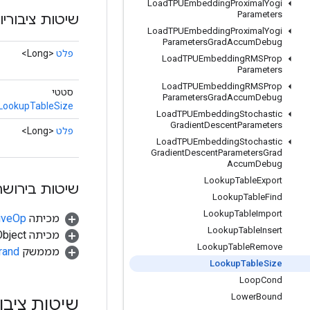
Load
TPUEmbedding
Proximal
Yogi
Parameters
שיטות ציבוריו
Load
TPUEmbedding
Proximal
Yogi
Parameters
Grad
Accum
Debug
פלט
<Long>
Load
TPUEmbedding
RMSProp
Parameters
Load
TPUEmbedding
RMSProp
סטטי
Parameters
Grad
Accum
Debug
LookupTableSize
Load
TPUEmbedding
Stochastic
Gradient
Descent
Parameters
פלט
<Long>
Load
TPUEmbedding
Stochastic
Gradient
Descent
Parameters
Grad
Accum
Debug
Lookup
Table
Export
שיטות בירושה
Lookup
Table
Find
Lookup
Table
Import
מכיתה
tiveOp
Lookup
Table
Insert
מכיתה java.lang.Object
Lookup
Table
Remove
מממשק
rand
Lookup
Table
Size
Loop
Cond
Lower
Bound
שיטות ציבו