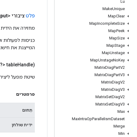
Lu
Make
Unique
פלט
ציבורי <Long>
put
Map
Clear
Map
Incomplete
Size
מחזירה את הידית 
Map
Peek
Map
Size
Map
Stage
המייצגת את חישוב
Map
Unstage
Map
Unstage
No
Key
?> table
Handle)
Matrix
Diag
Part
V2
Matrix
Diag
Part
V3
שיטת מפעל ליצירת מחלקה 
Matrix
Diag
V2
Matrix
Diag
V3
פרמטרים
Matrix
Set
Diag
V2
Matrix
Set
Diag
V3
תְחוּם
Max
Max
Intra
Op
Parallelism
Dataset
ידית שולחן
Merge
Min