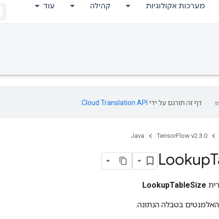
מערכות אקולוגיות
קהילה
עוד
דף זה תורגם על ידי
Cloud Translation API
.
Java
TensorFlow v2.3.0
Lookup
T
רית
LookupTableSize
למנטים בטבלה הנתונה.