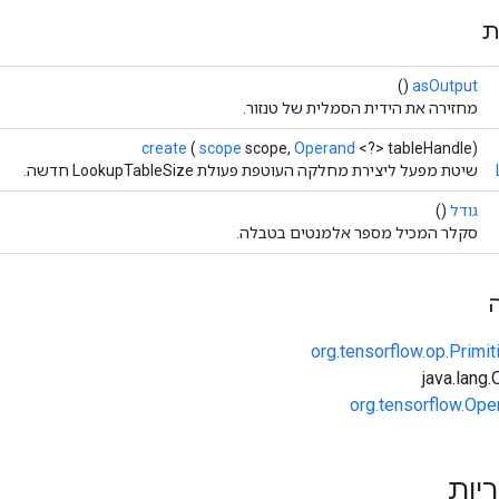
ת
()
asOutput
מחזירה את הידית הסמלית של טנזור.
create
(
scope
scope,
Operand
<?> tableHandle)
שיטת מפעל ליצירת מחלקה העוטפת פעולת LookupTableSize חדשה.
גודל
()
סקלר המכיל מספר אלמנטים בטבלה.
org.tensorflow.op.Primi
org.tensorflow.Ope
ריות