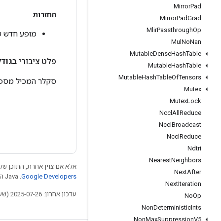
Mirror
Pad
החזרות
Mirror
Pad
Grad
Mlir
Passthrough
Op
מופע חדש של pTableSize
Mul
No
Nan
Mutable
Dense
Hash
Table
פלט ציבורי
בגודל
Mutable
Hash
Table
Mutable
Hash
Table
Of
Tensors
סקלר המכיל מספר
Mutex
Mutex
Lock
Nccl
All
Reduce
Nccl
Broadcast
Nccl
Reduce
Ndtri
Nearest
Neighbors
אלא אם צוין אחרת, התוכן של 
Next
After
Google Developers‏
.‏ Java הוא סימן מסחרי רשום של חברת Oracle ו/או של השותפים העצמאיים שלה.
Next
Iteration
עדכון אחרון: 2025-07-26 (שעון UTC).
No
Op
Non
Deterministic
Ints
Non
Max
Suppression
V5