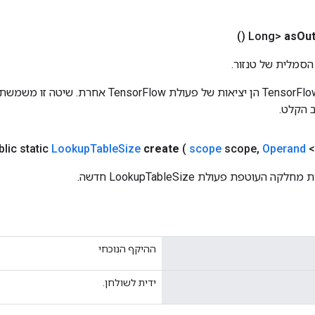
()
as
Out
הסמלית של טנזור.
כניסות לפעולות TensorFlow הן יציאות של פעולת rFlow
 הקלט.
blic static
Lookup
Table
Size
create
(
scope
scope
,
Operand
<
העוטפת פעולת LookupTableSize חדשה.
ההיקף הנוכחי
ידית לשולחן.